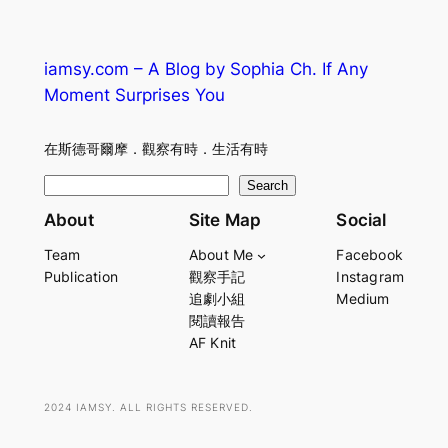
iamsy.com – A Blog by Sophia Ch. If Any
Moment Surprises You
在斯德哥爾摩．觀察有時．生活有時
S
Search
e
About
Site Map
Social
a
Team
About Me
Facebook
r
Publication
觀察手記
Instagram
c
追劇小組
Medium
h
閱讀報告
AF Knit
2024 IAMSY. ALL RIGHTS RESERVED.