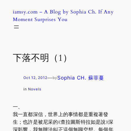
Skip
iamsy.com – A Blog by Sophia Ch. If Any
to
Moment Surprises You
content
下落不明（1）
—
Sophia CH. 蘇菲蔓
Oct 12, 2012
by
in
Novels
一、
我一直都深信，世界上的事情都是重複著發
生；也許是被尼采的《查拉圖斯特拉如是說》深
深影響，我無辦法糾正這個無聊空想。每個年