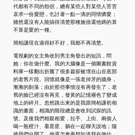
代都有不同的怨侶，總有某些人對某些人苦苦
哀求一份愛戀，乞討著一點一滴的同情憐愛；
雖然還沒有人能搞得清楚那種施捨還他媽的算
不算是愛的一種。
簡柏謙現在過得好不好，我都不再清楚。
電視劇的女主角收到男主角發出的短訊，問
她：你在做什麼。我的大腦像是一個圖書館資
料庫一樣翻出折騰了很多篇卻被埋在山谷底部
的老舊片段。回憶就像是一張老掉牙的牆身，
漸漸的剝落；由於那些事情沒有再發生了，老
舊的臉已經沒有再見，發黃的記憶褪色了變成
地上的碎片。忽然跳出來的是我跟簡柏謙初相
識的畫面，相識的階段總是會收到試探的訊
號。及後我們相親相愛，拉手、上街、兩個人
喝一瓶橙汁、看星星、躺在一起聊天說地；隨
後我們分開了，他還怎會再想知道我在做什