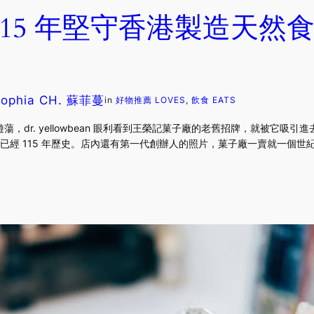
115 年堅守香港製造天然
Sophia CH. 蘇菲蔓
in
好物推薦 LOVES
, 
飲食 EATS
，dr. yellowbean 眼利看到王榮記菓子廠的老舊招牌，就被它吸
，已經 115 年歷史。店內還有第一代創辦人的照片，菓子廠一賣就一個世