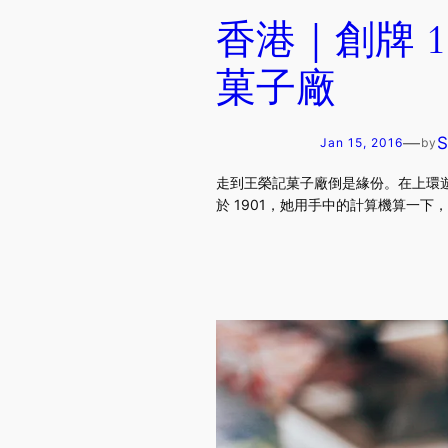
香港｜創牌 
菓子廠
—
Jan 15, 2016
by
走到王榮記菓子廠倒是緣份。在上環遊蕩
於 1901，她用手中的計算機算一下