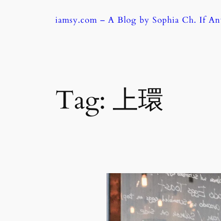
Skip
iamsy.com – A Blog by Sophia Ch. If A
to
content
Tag:
上環