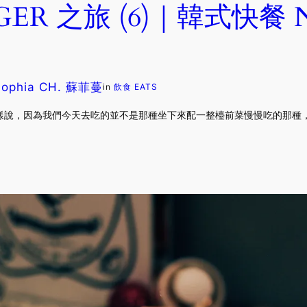
R 之旅 (6)｜韓式快餐 Not
Sophia CH. 蘇菲蔓
in
飲食 EATS
，因為我們今天去吃的並不是那種坐下來配一整檯前菜慢慢吃的那種，而是 f