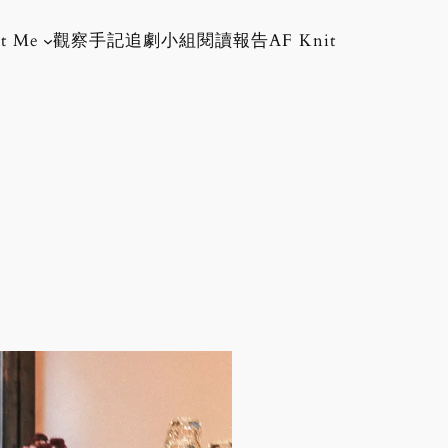
t Me
觀察手記
追劇小組
閱讀報告
AF Knit