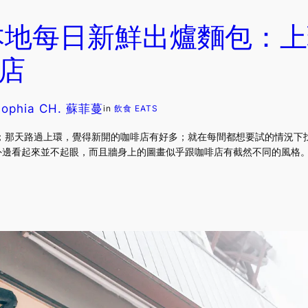
本地每日新鮮出爐麵包：上
啡店
Sophia CH. 蘇菲蔓
in
飲食 EATS
事；那天路過上環，覺得新開的咖啡店有好多；就在每間都想要試的情況下找了在
0，外邊看起來並不起眼，而且牆身上的圖畫似乎跟咖啡店有截然不同的風格