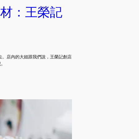
食材：王榮記
引進去。店內的大姐跟我們說，王榮記創店
紀。