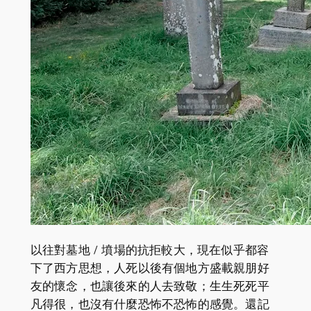
以往對墓地 / 墳場的抗拒較大，現在似乎都容
下了西方思想，人死以後有個地方盛載親朋好
友的懷念，也讓後來的人去致敬；生生死死平
凡得很，也沒有什麼恐怖不恐怖的感覺。還記