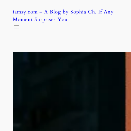
Skip
iamsy.com – A Blog by Sophia Ch. If Any
to
Moment Surprises You
content