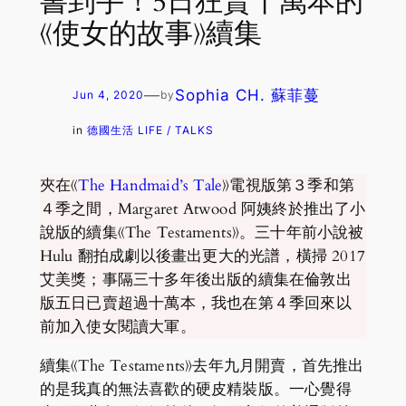
書到手！5日狂賣十萬本的
《使女的故事》續集
—
Sophia CH. 蘇菲蔓
Jun 4, 2020
by
in
德國生活 LIFE / TALKS
夾在《
The Handmaid’s Tale
》電視版第３季和第
４季之間，Margaret Atwood 阿姨終於推出了小
說版的續集《The Testaments》。三十年前小說被
Hulu 翻拍成劇以後畫出更大的光譜，橫掃 2017
艾美獎；事隔三十多年後出版的續集在倫敦出
版五日已賣超過十萬本，我也在第４季回來以
前加入使女閱讀大軍。
續集《The Testaments》去年九月開賣，首先推出
的是我真的無法喜歡的硬皮精裝版。一心覺得