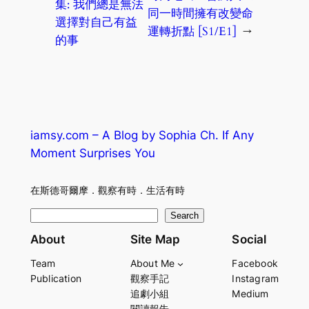
集: 我們總是無法
同一時間擁有改變命
選擇對自己有益
運轉折點 [S1/E1]
→
的事
iamsy.com – A Blog by Sophia Ch. If Any
Moment Surprises You
在斯德哥爾摩．觀察有時．生活有時
S
Search
e
About
Site Map
Social
a
Team
About Me
Facebook
r
Publication
觀察手記
Instagram
c
追劇小組
Medium
h
閱讀報告