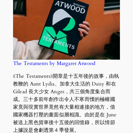
The Testaments by Margaret Atwood
《The Testaments》開章是十五年後的故事，由執
教鞭的 Aunt Lydia、加拿大生活的 Daisy 和在
Gilead 長大少女 Anges，共三個角度集合而
成。三十多前年創作出令人不寒而慄的極權國
家竟與現實世界竟然有大量相連接的地方，借
國家機器打壓的畫面似層相識。由於是在 June
被送上黑色貨車後十五後的回憶錄，所以情節
上據說是會劇透第４季發展。