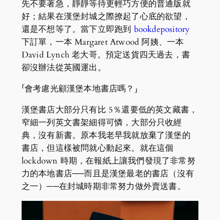
先不要著急，靜靜等待更輕巧方便的普通版就
好；結果在漢堡封城之際撩起了心底的欲望，
還是不想等了。當下立即跑到
bookdepository
下訂單，一本 Margaret Atwood 阿姨、一本
David Lynch 老大哥。預定送貨四天過去，書
卻沒辦法從英國運出。
「會考慮光顧漢堡本地書店嗎？」
漢堡書店大部分只有比 5％還要低的英文藏書，
窄細一列英文書架細得可憐，大部分只收經
典，沒有新書。原本我老早我就放棄了漢堡的
書店，但這樣被問就心動起來。就在這個
lockdown 時期，在報紙上讓我們發現了非常努
力的本地書店──而且是漢堡最老的書店（沒有
之一）──在封城時期非常努力做外賣送書。