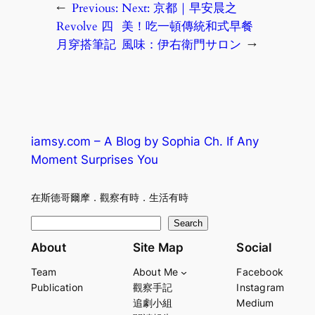
←
Previous:
Next:
京都｜早安晨之
Revolve 四
美！吃一頓傳統和式早餐
月穿搭筆記
風味：伊右衛門サロン
→
iamsy.com – A Blog by Sophia Ch. If Any
Moment Surprises You
在斯德哥爾摩．觀察有時．生活有時
S
Search
e
About
Site Map
Social
a
Team
About Me
Facebook
r
Publication
觀察手記
Instagram
c
追劇小組
Medium