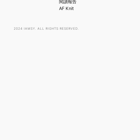
h
閱讀報告
AF Knit
2024 IAMSY. ALL RIGHTS RESERVED.