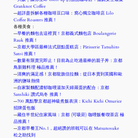
Granknot Coffee
—
超詳盡拆解各種咖啡豆口味：窩心獨立咖啡店 Lilo 
Coffee Roasters
推薦！
各種美食：
—
早餐的麵包去這裡買！京都義式麵包店 Boulangerie 
Rauk
推薦！
—
京都大學區最棒法式甜點蛋糕店：Pâtisserie Tatsuhito 
Satoi
推薦！
—
數量有限賣完即止！目前為止吃過最棒的親子丼：京都
鳥新雞料理
極品推薦！
—
清爽的滿足感！京都龍旗信拉麵：從日本賣到英國和歐
洲的鹽味熱情 
—
自家製麵配濃郁咖哩湯加天婦羅蛋的配合：京都 
Sanshiki 讚式烏冬
推薦！
—
700 萬點擊京都超神級煮飯表演：Kichi Kichi Omurice 
招牌蛋包飯
—
藏住半世紀住家風味：京都 (可吸菸) 咖哩飯餐喫茶店
極
品推薦！
—
京都早餐王No.1，超絕讚的班戟可以在 Matsunosuke 
松之助找到