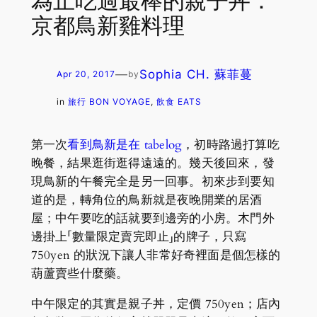
為止吃過最棒的親子丼：
京都鳥新雞料理
—
Sophia CH. 蘇菲蔓
Apr 20, 2017
by
in
旅行 BON VOYAGE
, 
飲食 EATS
第一次
看到鳥新是在 tabelog
，初時路過打算吃
晚餐，結果逛街逛得遠遠的。幾天後回來，發
現鳥新的午餐完全是另一回事。初來步到要知
道的是，轉角位的鳥新就是夜晚開業的居酒
屋；中午要吃的話就要到邊旁的小房。木門外
邊掛上「數量限定賣完即止」的牌子，只寫
750yen 的狀況下讓人非常好奇裡面是個怎樣的
葫蘆賣些什麼藥。
中午限定的其實是親子丼，定價 750yen；店內