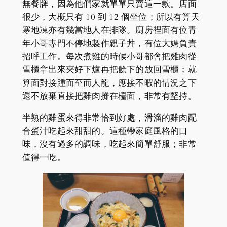
無餐牌，因為他們家就單單只賣這一款。店面
很少，大概只有 10 到 12 個坐位；所以有算天
寒地凍亦有幾當地人在排隊。廚房裡面有位青
年小哥專門不停地製作親子丼，有位大媽負責
招呼工作。每次煮雞的時候小哥都會把雞肉從
雪櫃拿出來夾好下爐再把餘下的放回雪櫃；就
算面對接踵而至而人龍，應接不暇的情況之下
還不放棄直接把雞肉攤在檯面，非常有堅持。
半熟的雞蛋來得非常恰到好處，滑溜的雞肉配
合蛋汁吃起來甜甜的。這種帶家庭風格的口
味，沒有過多的調味，吃起來簡單舒服；非常
值得一吃。