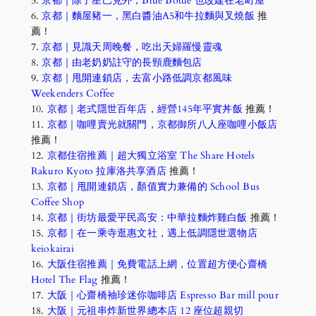
5.
京都｜除了星巴克外，Blue Bottle 也改建在老町屋
6.
京都｜麵屋豬一，黑白醬油A5和牛拉麵與叉燒飯
推
薦！
7.
京都｜見識天周晚餐，吃出天婦羅慢靈魂
8.
京都｜由老奶奶註守的長頸鹿麵包店
9.
京都｜甩開連鎖店，去富小路低調京都風味
Weekenders Coffee
10.
京都｜老式隱世百年店，經營145年平實丼飯
推薦！
11.
京都｜咖哩賣光就關門，京都御所八人座咖哩小飯店
推薦！
12.
京都住宿推薦｜超大獨立浴室 The Share Hotels
Rakuro Kyoto 拉庫洛共享酒店
推薦！
13.
京都｜甩開連鎖店，顏值實力兼備的 School Bus
Coffee Shop
14.
京都｜街坊最愛平民高安：中華拉麵炸雞白飯
推薦！
15.
京都｜在一乘寺逛惠文社，遇上低調隱世選物店
keiokairai
16.
大阪住宿推薦｜免費電話上網，位置超方便心齋橋
Hotel The Flag
推薦！
17.
大阪｜心齋橋袖珍迷你咖啡店 Espresso Bar mill pour
18.
大阪｜元祖串炸新世界總本店 12 座位超親切