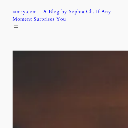
Skip
iamsy.com – A Blog by Sophia Ch. If Any
to
Moment Surprises You
content