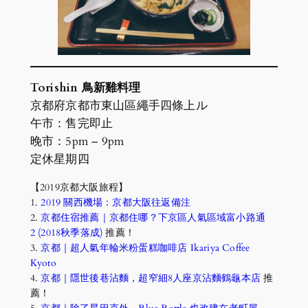
Torishin 鳥新雞料理
京都府京都市東山區繩手四條上ル
午市：售完即止
晚市：5pm – 9pm
定休星期四
【2019京都大阪旅程】
1.
2019 關西機場：京都大阪往返備注
2.
京都住宿推薦｜京都住哪？下京區人氣區域富小路通
2 (2018秋季落成)
推薦！
3.
京都｜超人氣年輪米粉蛋糕咖啡店 Ikariya Coffee
Kyoto
4.
京都｜隱世後巷沾麵，超窄細8人座京沾麵鶴龜本店
推
薦！