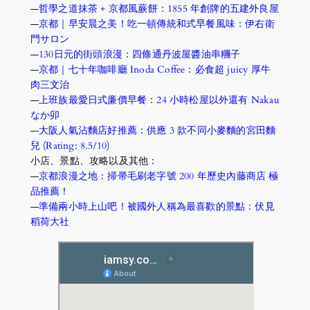
—
哲學之道抹茶 + 京都風蕨餅：1855 年創牌的五建外良屋
—
京都｜早安晨之美！吃一頓傳統和式早餐風味：伊右衛
門サロン
—
130日元的街頭浪漫：四條通丹波屋醬油串糰子
—
京都｜七十年咖啡廳 Inoda Coffee：必食超 juicy 厚牛
肉三文治
—
上班族最愛日式廉價早餐：24 小時松屋以外還有 Nakau 
なか卯
—
大阪人氣沾麵店好推薦：供應 3 款不同小麥麵的宮田麵
兒 (Rating: 8.5/10)
小店、景點、攻略以及其他：
—
京都浪漫之地：掃帚毛刷老字號 200 年歷史內藤商店
極
品推薦！
—
準備兩小時上山吧！被國外人稱為最喜歡的景點：伏見
稻荷大社