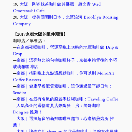
19.
大阪｜陶瓷抹茶咖啡館兼展廳：超文青 Wad
Omotenashi Cafe
20.
大阪｜從美國開到日本，北濱沿河 Brooklyn Roasting
Company
【2017京都大阪的延伸閱讀】
咖啡店／早餐店：
—
在京都夜喝咖啡，營運至晚上10時的地庫咖啡館 Drip & 
Drop
—
京都｜漂亮無比的勾魂咖啡杯子，京都車站背後的小巧
玻璃箱咖啡店
—
京都｜搖到晚上九點還想點咖啡，你可以到 MonoArt 
Coffee Roasters
—
京都｜健康早餐配質素咖啡，讓你渡過最平靜日常：
Sendito
—
京都｜在最有名氣的廢置學校喝咖啡：Traveling Coffee
—
人氣高企的選物道具店兼陶藝工房：帥哥咖啡 
Dongree
推薦！
—
大阪｜選擇超多的新鮮咖啡豆超市：心齋橋煎焙所
推
薦！
—
大阪｜讓你立即 cheer up 的甜品咖啡店：溫婉女生最愛 