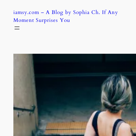
Skip
iamsy.com – A Blog by Sophia Ch. If Any
to
Moment Surprises You
content