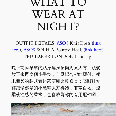
WHAT TO
WEAR AT
NIGHT?
OUTFIT DETAILS:
ASOS
Knit Dress (
link
here
),
ASOS
SOPHIA Pointed Heels (
link here
),
TED BAKER LONDON handbag.
晚上簡簡單單的貼身連身裙簡約又大方，頭髮
放下來再拿個小手袋；什麼場合都能應付。裙
末開叉的款式看起來雙腳比較修長；高跟鞋幼
鞋跟帶綁帶的小黑鞋大方得體，非常百搭。溫
柔或性感的香水，也會成為你的有用配件啊。