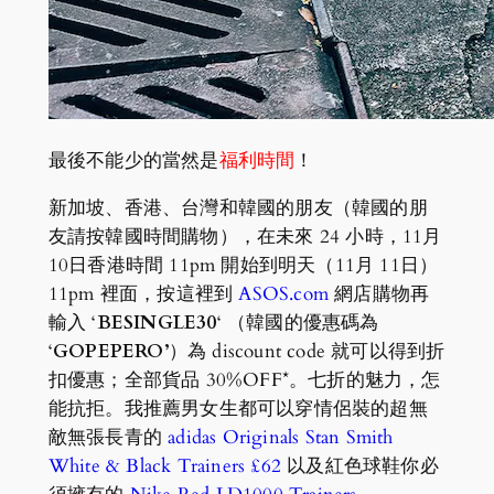
最後不能少的當然是
福利時間
！
新加坡、香港、台灣和韓國的朋友（韓國的朋
友請按韓國時間購物），在未來 24 小時，11月
10日香港時間 11pm 開始到明天（11月 11日）
11pm 裡面，按這裡到
ASOS.com
網店購物再
輸入 ‘
BESINGLE30
‘ （韓國的優惠碼為
‘
GOPEPERO’
）為 discount code 就可以得到折
扣優惠；全部貨品 30%OFF*。七折的魅力，怎
能抗拒。我推薦男女生都可以穿情侶裝的超無
敵無張長青的
adidas Originals Stan Smith
White & Black Trainers £62
以及紅色球鞋你必