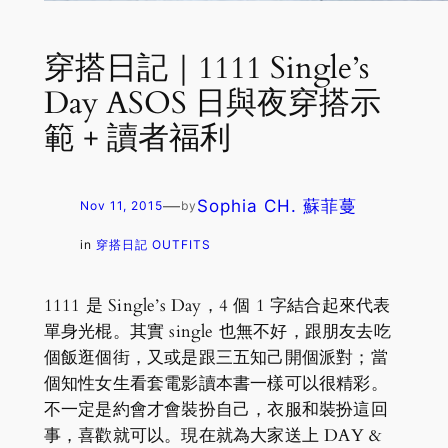
穿搭日記｜1111 Single’s
Day ASOS 日與夜穿搭示
範 + 讀者福利
—
Sophia CH. 蘇菲蔓
Nov 11, 2015
by
in
穿搭日記 OUTFITS
1111 是 Single’s Day，4 個 1 字結合起來代表
單身光棍。其實 single 也無不好，跟朋友去吃
個飯逛個街，又或是跟三五知己開個派對；當
個知性女生看套電影讀本書一樣可以很精彩。
不一定是約會才會裝扮自己，衣服和裝扮這回
事，喜歡就可以。現在就為大家送上 DAY &