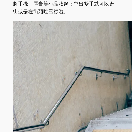
將手機、唇膏等小品收起；空出雙手就可以逛
街或是在街頭吃雪糕啦。