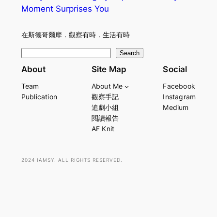
Moment Surprises You
在斯德哥爾摩．觀察有時．生活有時
S
Search
e
About
Site Map
Social
a
Team
About Me
Facebook
r
Publication
觀察手記
Instagram
c
追劇小組
Medium
h
閱讀報告
AF Knit
2024 IAMSY. ALL RIGHTS RESERVED.