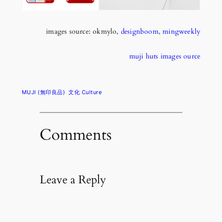
images source: okmylo,
designboom
,
mingweekly
muji huts images ource
MUJI (無印良品)
文化 Culture
Comments
Leave a Reply