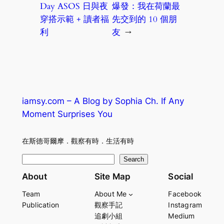
Day ASOS 日與夜
爆發：我在荷蘭最
穿搭示範 + 讀者福
先交到的 10 個朋
利
友
→
iamsy.com – A Blog by Sophia Ch. If Any
Moment Surprises You
在斯德哥爾摩．觀察有時．生活有時
S
Search
e
About
Site Map
Social
a
Team
About Me
Facebook
r
Publication
觀察手記
Instagram
c
追劇小組
Medium