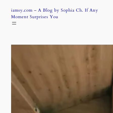
Skip
iamsy.com – A Blog by Sophia Ch. If Any
to
Moment Surprises You
content