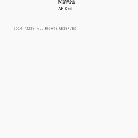
h
閱讀報告
AF Knit
2024 IAMSY. ALL RIGHTS RESERVED.