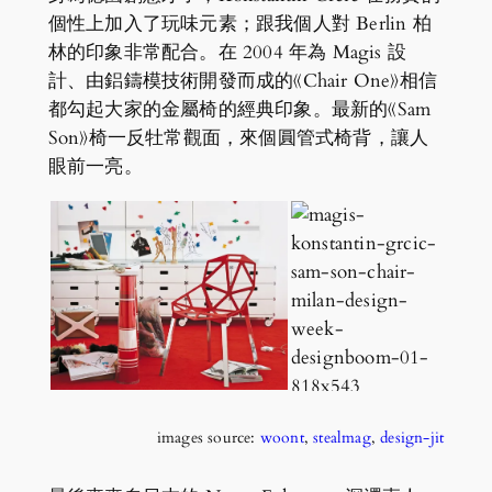
個性上加入了玩味元素；跟我個人對 Berlin 柏
林的印象非常配合。在 2004 年為 Magis 設
計、由鋁鑄模技術開發而成的《Chair One》相信
都勾起大家的金屬椅的經典印象。最新的《Sam
Son》椅一反牡常觀面，來個圓管式椅背，讓人
眼前一亮。
images source:
woont
,
stealmag
,
design-jit