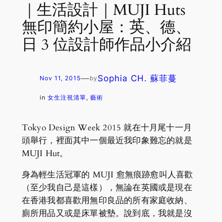
｜生活設計｜MUJI Huts
無印簡約小屋：英、德、
日 3 位設計師作品小介紹
—
Sophia CH. 蘇菲蔓
Nov 11, 2015
by
in
女生注視清單
, 
藝術
Tokyo Design Week 2015 就在十月尾十一月
頭舉行，裡面其中一個最近我印象難忘的就是
MUJI Hut。
身為輕生活冠軍的 MUJI 愈無痕跡愈叫人喜歡
（至少我自己是這樣），無論在英國或是現在
在香港我都喜歡用無印良品的所有家庭收納、
廁所用品又或是床單被墊。說到底，我就是沒