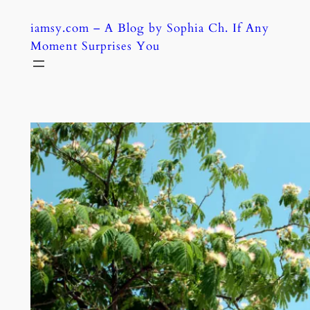
Skip
iamsy.com – A Blog by Sophia Ch. If Any
to
Moment Surprises You
content