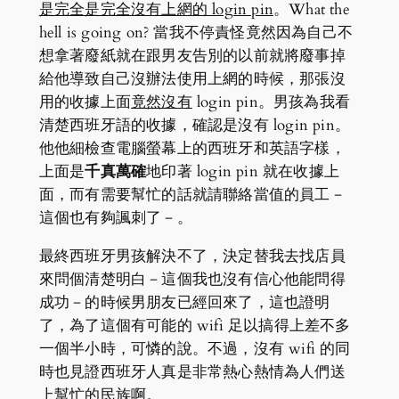
是完全是完全沒有上網的 login pin
。What the
hell is going on? 當我不停責怪竟然因為自己不
想拿著廢紙就在跟男友告別的以前就將廢事掉
給他導致自己沒辦法使用上網的時候，那張沒
用的收據上面
竟然沒有
login pin。男孩為我看
清楚西班牙語的收據，確認是沒有 login pin。
他他細檢查電腦螢幕上的西班牙和英語字樣，
上面是
千真萬確
地印著 login pin 就在收據上
面，而有需要幫忙的話就請聯絡當值的員工－
這個也有夠諷刺了－。
最終西班牙男孩解決不了，決定替我去找店員
來問個清楚明白－這個我也沒有信心他能問得
成功－的時候男朋友已經回來了，這也證明
了，為了這個有可能的 wifi 足以搞得上差不多
一個半小時，可憐的說。不過，沒有 wifi 的同
時也見證西班牙人真是非常熱心熱情為人們送
上幫忙的民族啊。