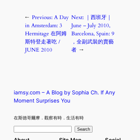
←
Previous:
A Day
Next:
｜西班牙｜
in Amsterdam: 3
June – July 2010,
Hermitage 在阿姆
Barcelona, Spain: 9
斯特登走著吃 /
，全副武裝的賣藝
JUNE 2010
者
→
iamsy.com – A Blog by Sophia Ch. If Any
Moment Surprises You
在斯德哥爾摩．觀察有時．生活有時
S
Search
e
About
Site Map
Social