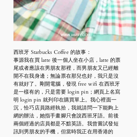
西班牙 Starbucks Coffee 的故事：
事源我在買 latte 後一個人坐在小店，latte 的票
尾或者應該在男朋友那裡，而男朋友又已經離
開不在我身邊；無論票在那兒也好，我只是沒
有就好了。剛開電腦，發現 free wifi 在西班牙
是一樣有的，只是需要 login pin；網頁上名寫
明 login pin 就列印在購買單上。我心裡面一
沉，恰巧店員路經執拾，我就請問一下能夠上
網的辦法，她指手畫腳只會說西班牙語。前後
兩個經過的店員都是不黯英語。我曾嘗試發短
訊到男朋友的手機，但當時我正在用香港的