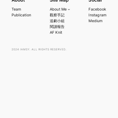
a
Team
About Me
Facebook
r
Publication
觀察手記
Instagram
c
追劇小組
Medium
h
閱讀報告
AF Knit
2024 IAMSY. ALL RIGHTS RESERVED.