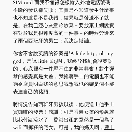
SIM card 而我不懂得怎樣輸入外地電話號碼，
不斷的發送卻失敗；其實是不知道發生什麼事
也不知道是不是我錯，結果就是發送不了就
是。在我已經心灰意冷放棄－要放棄上網說實
在對於我是很難度高的一件事－的時候旁邊來
了兩個西班牙的男生；我決定搭訕。
你會不會說英語的答案是「A little bit」，oh my
god，是「A little bit」啊，我終於找到會說英語
的，心底裡有一件壓不住的非常興奮！對牛彈
琴的感覺真是太差，我搖著手上的電腦也不能
夠令店員明白我的意思我想我也的確是個不能
表達自己的豬頭。
將情況告知西班牙男孩以後，他便送上他手上
買咖啡的發票！感謝！可是香港女孩的形象就
比我付諸流水了，香港出產的竟然是一個為了
wifi 而抓狂的宅女。可是，我的媽天啊，
票上