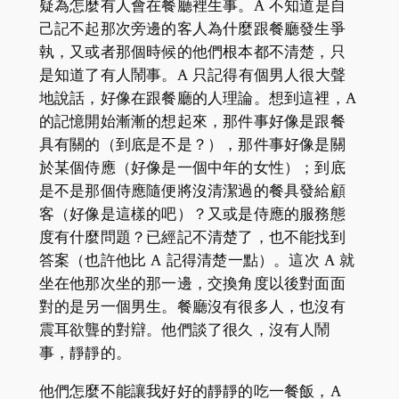
疑為怎麼有人會在餐廳裡生事。
A 不知道是自
己記不起那次旁邊的客人為什麼跟餐廳發生爭
執，又或者那個時候的他們根本都不清楚，只
是知道了有人鬧事。A 只記得有個男人很大聲
地說話，好像在跟餐廳的人理論。想到這裡，A
的記憶開始漸漸的想起來，那件事好像是跟餐
具有關的（到底是不是？），那件事好像是關
於某個侍應（好像是一個中年的女性）；到底
是不是那個侍應隨便將沒清潔過的餐具發給顧
客（好像是這樣的吧）？又或是侍應的服務態
度有什麼問題？已經記不清楚了，也不能找到
答案（也許他比 A 記得清楚一點）。這次 A 就
坐在他那次坐的那一邊，交換角度以後對面面
對的是另一個男生。餐廳沒有很多人，也沒有
震耳欲聾的對辯。他們談了很久，沒有人鬧
事，靜靜的。
他們怎麼不能讓我好好的靜靜的吃一餐飯，A