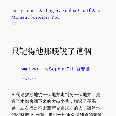
Skip
iamsy.com – A Blog by Sophia Ch. If Any
to
Moment Surprises You
content
只記得他那晚說了這個
—
Sophia CH. 蘇菲蔓
Aug 7, 2011
by
in
Novels
A 長途拔涉地從一個地方走到另一個地方，走
過了水點會滴下來的大街小巷，橫過了長馬
路；左右盡是不太遵守交通規則的人，雖然他
們沒有把 A 推倒。走到一所很久沒到過的老餐