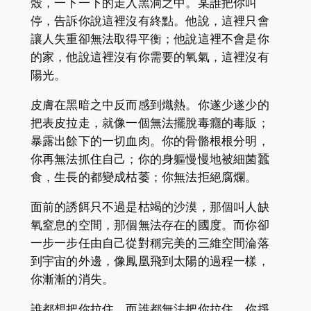
殼，一下一下的走入黑洞之中。某誰把你叫
停，告訴你說這裡沒有終點。他說，這裡只會
讓人失重卻無法取得平衡；他說這裡不會是你
的家，他說這裡沒有你需要的氧氣，這裡沒有
陽光。
皮膚在黑暗之中反而感到熾熱。你遂少遂少的
把表皮拉走，就像一個無法擺脫毒癮的毒販；
暴露出餘下的一切血肉。你的骨骼根根分明，
你再無法抓住自己；你的身軀慢慢地被細菌蠶
食，生長的都變成枯萎；你無法拒絕腐爛。
面前的誘餌只不過是枯竭的沙漠，那個叫人缺
氧窒息的空間，那個無法存在的國度。而你卻
一步一步任由自己從對稱完美的三維空間淪落
到宇宙的外邊，像鳳凰飛到太陽的過程一樣，
你漸漸的消失。
誰都想把你拉住，而誰都無法把你拉住。你掙