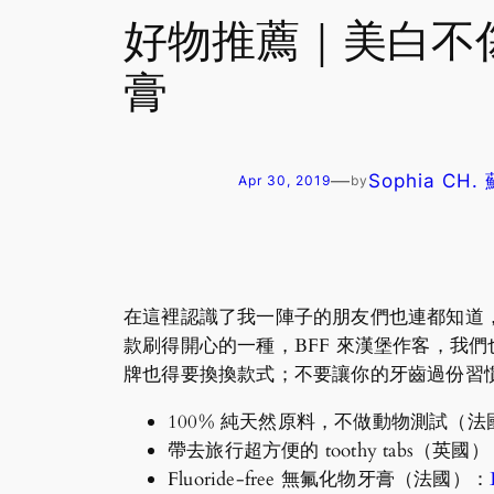
好物推薦｜美白不傷牙
膏
—
Sophia CH
Apr 30, 2019
by
在這裡認識了我一陣子的朋友們也連都知道
款刷得開心的一種，BFF 來漢堡作客，我
牌也得要換換款式；不要讓你的牙齒過份習
100% 純天然原料，不做動物測試（法
帶去旅行超方便的 toothy tabs（英國
Fluoride-free 無氟化物牙膏（法國）：