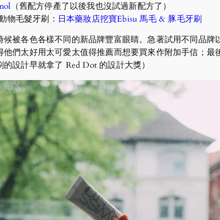
ol
（舊配方停產了以後我也沒試過新配方了）
天然動物毛髮牙刷：
日本藥妝店挖寶Ebisu 馬毛 & 豚毛牙刷
被各色各樣不同的新品牌豐富眼睛。急著試用不同品牌以後，最終
得他們太好用太可愛太值得推薦而想要買來作附加手信；最
計早就拿了 Red Dot 的設計大獎）