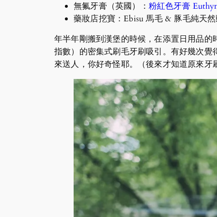
無氟牙膏（英國）：
粉紅色牙膏 Euthym
藥妝店挖寶：Ebisu 馬毛 & 豚毛純
年半年剛搬到漢堡的時候，在添置日用品的時候
指數）的密集式刷毛牙刷吸引。有好幾次覺
來送人，你好奇怪耶。（後來才知道原來牙刷的設