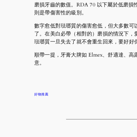
磨損牙齒的數值。RDA 70 以下屬於低磨損性
則是帶傷害性的級別。
數字愈低對琺瑯質的傷害愈低，但大多數可
了。在美白必帶（相對的）磨損的情況下，
琺瑯質一旦失去了就不會重生回來，要好好
順帶一提，牙膏大牌如 Elmex、舒適達、高露
意。
好物推薦