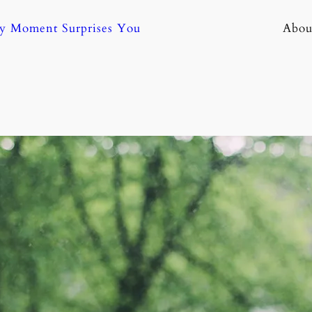
ny Moment Surprises You
Abou