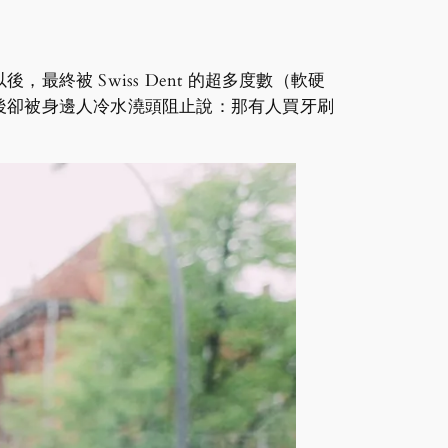
被 Swiss Dent 的超多度數（軟硬
後卻被身邊人冷水澆頭阻止說：那有人買牙刷