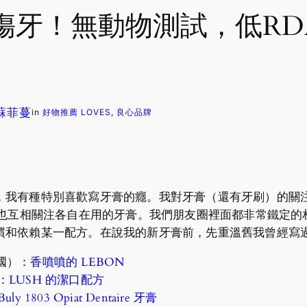
！無動物測試，低RDA值：
. 蘇菲蔓
in
好物推薦 LOVES
, 
良心品牌
，我有種特別喜歡寫牙膏的癮。我對牙膏（還有牙刷）的關
們也互相關注各自在用的牙膏。我們朋友圈裡面都非常鐵定
慣和依賴某一配方。在說我的新牙膏前，先重溫舊我曾經寫
國）：
香噴噴的 LEBON
）：
LUSH 的潔口配方
Buly 1803 Opiat Dentaire 牙膏