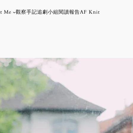
t Me
觀察手記
追劇小組
閱讀報告
AF Knit