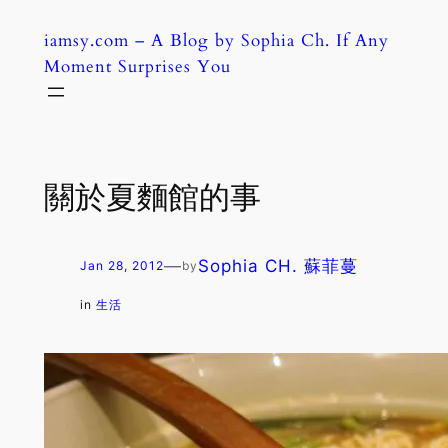
Skip
iamsy.com – A Blog by Sophia Ch. If Any
to
Moment Surprises You
content
關於夏麵館的事
—
Sophia CH. 蘇菲蔓
Jan 28, 2012
by
in
生活