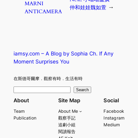
MARNI
仲和娃娃魏如萱
→
ANTICAMERA
iamsy.com – A Blog by Sophia Ch. If Any
Moment Surprises You
在斯德哥爾摩．觀察有時．生活有時
S
Search
e
About
Site Map
Social
a
Team
About Me
Facebook
r
Publication
觀察手記
Instagram
c
追劇小組
Medium
h
閱讀報告