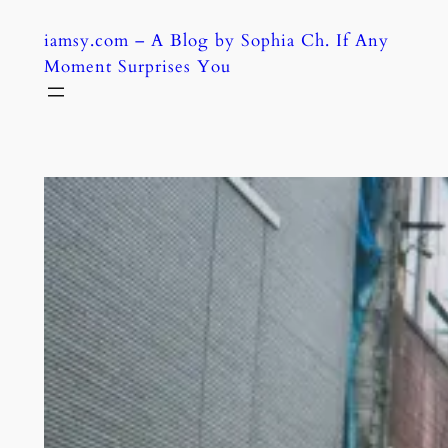
Skip
iamsy.com – A Blog by Sophia Ch. If Any
to
Moment Surprises You
content