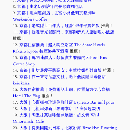
7.
京都｜見識天周晚餐，吃出天婦羅慢靈魂
8.
京都｜由老奶奶註守的長頸鹿麵包店
9.
京都｜甩開連鎖店，去富小路低調京都風味
Weekenders Coffee
10.
京都｜老式隱世百年店，經營145年平實丼飯
推薦！
11.
京都｜咖哩賣光就關門，京都御所八人座咖哩小飯店
推薦！
12.
京都住宿推薦｜超大獨立浴室 The Share Hotels
Rakuro Kyoto 拉庫洛共享酒店
推薦！
13.
京都｜甩開連鎖店，顏值實力兼備的 School Bus
Coffee Shop
14.
京都｜街坊最愛平民高安：中華拉麵炸雞白飯
推薦！
15.
京都｜在一乘寺逛惠文社，遇上低調隱世選物店
keiokairai
16.
大阪住宿推薦｜免費電話上網，位置超方便心齋橋
Hotel The Flag
推薦！
17.
大阪｜心齋橋袖珍迷你咖啡店 Espresso Bar mill pour
18.
大阪｜元祖串炸新世界總本店 12 座位超親切
19.
大阪｜陶瓷抹茶咖啡館兼展廳：超文青 Wad
Omotenashi Cafe
20.
大阪｜從美國開到日本，北濱沿河 Brooklyn Roasting