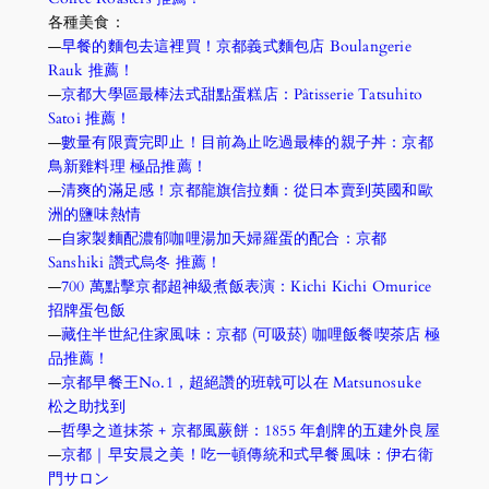
各種美食：
—
早餐的麵包去這裡買！京都義式麵包店 Boulangerie 
Rauk
推薦！
—
京都大學區最棒法式甜點蛋糕店：Pâtisserie Tatsuhito 
Satoi
推薦！
—
數量有限賣完即止！目前為止吃過最棒的親子丼：京都
鳥新雞料理
極品推薦！
—
清爽的滿足感！京都龍旗信拉麵：從日本賣到英國和歐
洲的鹽味熱情 
—
自家製麵配濃郁咖哩湯加天婦羅蛋的配合：京都 
Sanshiki 讚式烏冬
推薦！
—
700 萬點擊京都超神級煮飯表演：Kichi Kichi Omurice 
招牌蛋包飯
—
藏住半世紀住家風味：京都 (可吸菸) 咖哩飯餐喫茶店
極
品推薦！
—
京都早餐王No.1，超絕讚的班戟可以在 Matsunosuke 
松之助找到
—
哲學之道抹茶 + 京都風蕨餅：1855 年創牌的五建外良屋
—
京都｜早安晨之美！吃一頓傳統和式早餐風味：伊右衛
門サロン