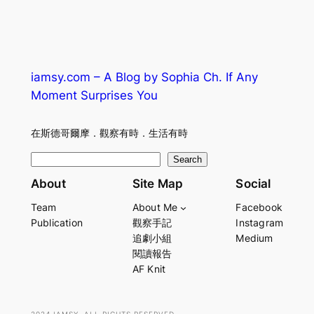
iamsy.com – A Blog by Sophia Ch. If Any
Moment Surprises You
在斯德哥爾摩．觀察有時．生活有時
S
Search
e
About
Site Map
Social
a
Team
About Me
Facebook
r
Publication
觀察手記
Instagram
c
追劇小組
Medium
h
閱讀報告
AF Knit