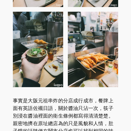
事實是大阪元祖串炸的分店成行成市，餐牌上
面有英語佐襯日語，關於醬油只沾一次，筷子
別浸在醬油裡面的衛生條例都寫得清清楚楚。
親密地擠在原址總店為的只是風貌和人情，肚