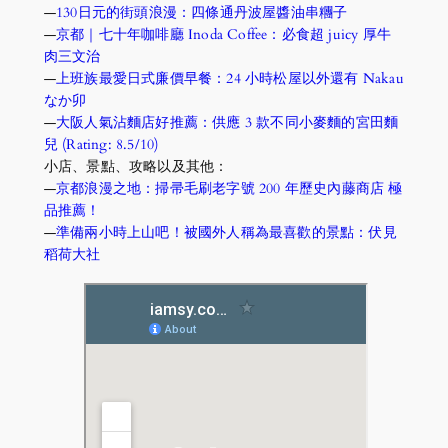
—
130日元的街頭浪漫：四條通丹波屋醬油串糰子
—
京都｜七十年咖啡廳 Inoda Coffee：必食超 juicy 厚牛
肉三文治
—
上班族最愛日式廉價早餐：24 小時松屋以外還有 Nakau 
なか卯
—
大阪人氣沾麵店好推薦：供應 3 款不同小麥麵的宮田麵
兒 (Rating: 8.5/10)
小店、景點、攻略以及其他：
—
京都浪漫之地：掃帚毛刷老字號 200 年歷史內藤商店
極
品推薦！
—
準備兩小時上山吧！被國外人稱為最喜歡的景點：伏見
稻荷大社