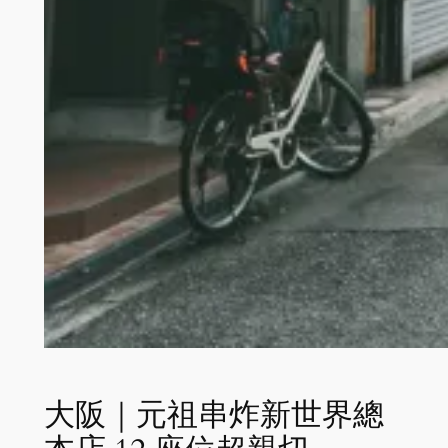
大阪｜元祖串炸新世界總