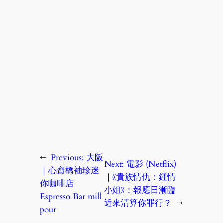
←
Previous:
大阪
Next:
電影 (Netflix)
｜心齋橋袖珍迷
｜《貴族情仇：鍾情
你咖啡店
小姐》：報應日漸臨
Espresso Bar mill
近來清算你罪行？
→
pour