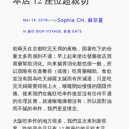
本店 12 座位超親切
—
Sophia CH. 蘇菲蔓
Mar 14, 2019
by
in
旅行 BON VOYAGE
, 
飲食 EATS
前兩天在京都吃完天周的夜晚，因著吃下的份
量太多而感到不適；早上起來便出發藥妝店買
胃藥幫助消化。向來腸胃消化都也很一般，所
以我唯有在進餐前（或後）吃胃藥輔助。食欲
並沒有因為吃天婦羅太膩而有所減退，只是吃
完天婦羅覺得很上火，喉嚨開始慢慢的隱隱作
痛。後來我們在瘋狂吃串炸後並沒有任何不適
的生理反應，就連喉嚨痛都沒有；所以面對油
而不膩的串炸，我們更是懷念。
大阪吃串炸的地方很多，我們這次來到新世
界，吃的是全店只有 12 個座位的元祖本店。