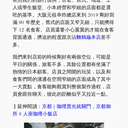
依照我們的旅行慣例，古老、舊式、地道、工
人或學生飯堂、小本經營和窄細的店面都是選
吃的基準。大阪元祖串炸總店來到 2019 剛好寫
滿 90 年歷史，舊式的店面又窄又細，只能擠得
下 12 名食客。店員還要小心翼翼的才能在食客
背面通過，擠迫的程度跟京沾
麵鶴龜本店
差不
多。
我們來到店前的時候剛好有兩個空位，可能是
平日的關係，旅客不多，其餘位置都有坐滿了
熱情的日本顧客。店員之間開的玩笑，以及和
食客們間的溝通在空間窄細的店面成為了其中
一大賣點，食客能夠觀賞到整個製作過程，店
員會跟你聊天，彼此的距離似乎又拉近一點。
▏延伸閱讀：
京都｜咖哩賣光就關門，京都御
所 8 人座咖哩小飯店