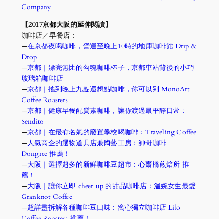
Company
【2017京都大阪的延伸閱讀】
咖啡店／早餐店：
—
在京都夜喝咖啡，營運至晚上10時的地庫咖啡館 Drip & 
Drop
—
京都｜漂亮無比的勾魂咖啡杯子，京都車站背後的小巧
玻璃箱咖啡店
—
京都｜搖到晚上九點還想點咖啡，你可以到 MonoArt 
Coffee Roasters
—
京都｜健康早餐配質素咖啡，讓你渡過最平靜日常：
Sendito
—
京都｜在最有名氣的廢置學校喝咖啡：Traveling Coffee
—
人氣高企的選物道具店兼陶藝工房：帥哥咖啡 
Dongree
推薦！
—
大阪｜選擇超多的新鮮咖啡豆超市：心齋橋煎焙所
推
薦！
—
大阪｜讓你立即 cheer up 的甜品咖啡店：溫婉女生最愛 
Granknot Coffee
—
超詳盡拆解各種咖啡豆口味：窩心獨立咖啡店 Lilo 
Coffee Roasters
推薦！