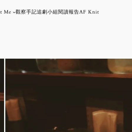
t Me
觀察手記
追劇小組
閱讀報告
AF Knit