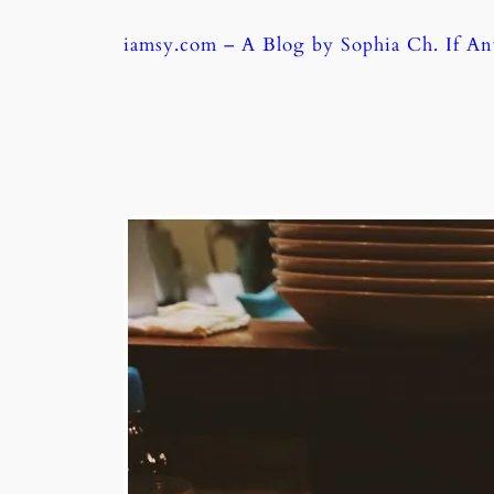
Skip
iamsy.com – A Blog by Sophia Ch. If A
to
content