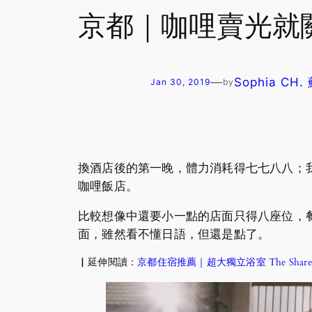
京都｜咖哩賣光就
—
Sophia CH
Jan 30, 2019
by
換酒店後的第一晚，體力消耗得七七八八；
咖哩飯店。
比較想像中還要小一點的店面只得八座位，
面，雖然看不懂日語，但還是點了。
▏延伸閱讀：
京都住宿推薦｜超大獨立浴室 The Share Ho