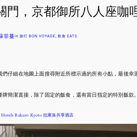
關門，京都御所八人座咖
. 蘇菲蔓
in
旅行 BON VOYAGE
, 
飲食 EATS
我們仔細在地圖上面搜尋附近所標示過的所有小點，最後幸
餐牌簡潔直接，除了固定的飯食，還有當日指定的特別飯款
tels Rakuro Kyoto 拉庫洛共享酒店