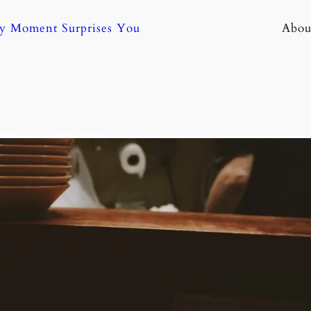
ny Moment Surprises You
Abou