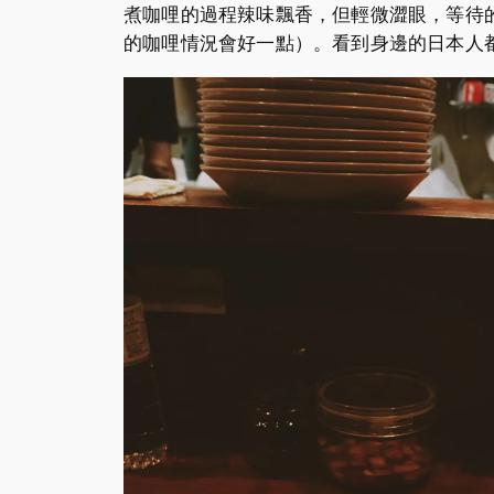
煮咖哩的過程辣味飄香，但輕微澀眼，等待的過
的咖哩情況會好一點）。看到身邊的日本人