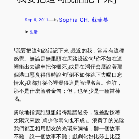
—
Sophia CH. 蘇菲蔓
Sep 6, 2011
by
in
生活
「我要把這句說話記下來」最近的我，常常有這種
感覺。無論是無里頭在馬路邊說句「你不如在這
裡衝出去讓車把你輾死」或是在灣仔會展說著那
個港口惡臭得很時說句「倒不如你跳下去喝口忘
情水」我都打從心裡覺得這是智理名言。也許，
那不是什麼智者金句；但，也至少是一種當棒
喝。
勇敢地指責誰誰誰錯得離譜過份，還差點按著
太陽穴來說「罵少你兩句也不成」。浪費了的光陰
我們都互相用朋友的光環來彌補，聽一個故事
不難，說一個故事不難；戲劇化好比莎士比亞