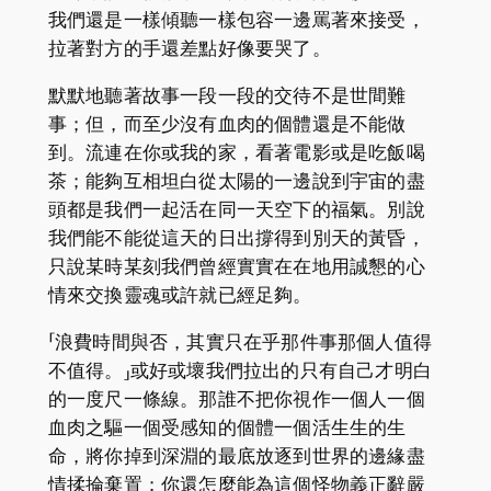
我們還是一樣傾聽一樣包容一邊罵著來接受，
拉著對方的手還差點好像要哭了。
默默地聽著故事一段一段的交待不是世間難
事；但，而至少沒有血肉的個體還是不能做
到。流連在你或我的家，看著電影或是吃飯喝
茶；能夠互相坦白從太陽的一邊說到宇宙的盡
頭都是我們一起活在同一天空下的福氣。別說
我們能不能從這天的日出撐得到別天的黃昏，
只說某時某刻我們曾經實實在在地用誠懇的心
情來交換靈魂或許就已經足夠。
「浪費時間與否，其實只在乎那件事那個人值得
不值得。」或好或壞我們拉出的只有自己才明白
的一度尺一條線。那誰不把你視作一個人一個
血肉之驅一個受感知的個體一個活生生的生
命，將你掉到深淵的最底放逐到世界的邊緣盡
情揉掄棄置；你還怎麼能為這個怪物義正辭嚴