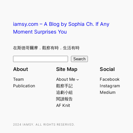
iamsy.com – A Blog by Sophia Ch. If Any
Moment Surprises You
在斯德哥爾摩．觀察有時．生活有時
S
Search
e
About
Site Map
Social
a
Team
About Me
Facebook
r
Publication
觀察手記
Instagram
c
追劇小組
Medium
h
閱讀報告
AF Knit
2024 IAMSY. ALL RIGHTS RESERVED.