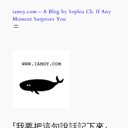
Skip
iamsy.com – A Blog by Sophia Ch. If Any
to
Moment Surprises You
content
「我要把這句說話記下來」