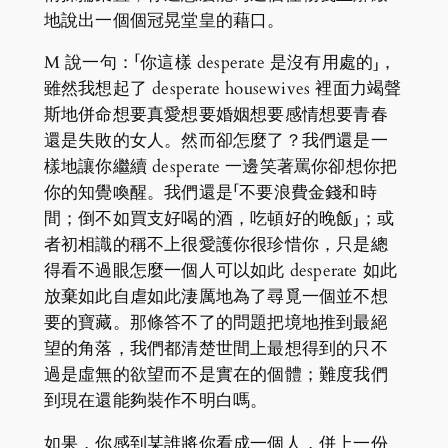
地說出一個個冠晃堂皇的藉口。
M 說一句：「你這樣 desperate 是沒有用處的」，
雖然我想起了 desperate housewives 裡面力竭聲
斯地併命想要真愛想要婚姻想要感情想要青春
還是失敗的女人。然而卻怎麼了？我們還是一
樣地讓你繼續 desperate 一邊笑著罵你卻想你把
你的知覺喚醒。我們還是「不要浪費金錢和時
間；倒不如買支好喝的酒，吃頓好的晚飯」；或
者初相識的稱不上很愛護你很珍惜你，只是總
得看不過眼怎麼一個人可以如此 desperate 如此
放棄如此自虐如此淒厲地為了尋覓一個並不想
要的寶藏。那條答不了的問題把境地推到最絕
望的角落，我們都清楚世間上最想得到的只不
過是虛無的欲望而不是實在的個體；難度我們
到現在還能夠裝作不明白嗎。
如果，你感到某誰將你看成一個人，併上一份