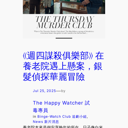
《週四謀殺俱樂部》 在
養老院遇上懸案，銀
髮偵探華麗冒險
—
Jul 25, 2025
by
The Happy Watcher 試
毒專員
in
Binge-Watch Club 追劇小組
, 
News 新片消息
養老院本來是個安享晚年的所在，日子像白米