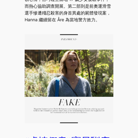
而熱心協助調查開展。第二部則是前奧運滑雪
選手慘遭殘忍殺害的身首異處的屍體發現案，
Hanna 繼續留在 Åre 為當地警方效力。