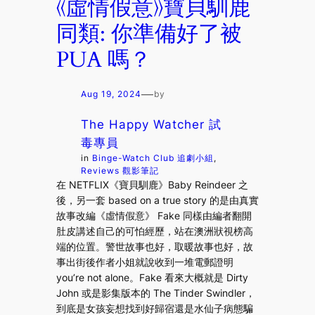
《虛情假意》寶貝馴鹿
同類: 你準備好了被
PUA 嗎？
—
Aug 19, 2024
by
The Happy Watcher 試
毒專員
in
Binge-Watch Club 追劇小組
, 
Reviews 觀影筆記
在 NETFLIX《寶貝馴鹿》Baby Reindeer 之
後，另一套 based on a true story 的是由真實
故事改編《虛情假意》 Fake 同樣由編者翻開
肚皮講述自己的可怕經歷，站在澳洲狀視榜高
端的位置。警世故事也好，取暖故事也好，故
事出街後作者小姐就說收到一堆電郵證明
you’re not alone。Fake 看來大概就是 Dirty
John 或是影集版本的 The Tinder Swindler，
到底是女孩妄想找到好歸宿還是水仙子病態騙