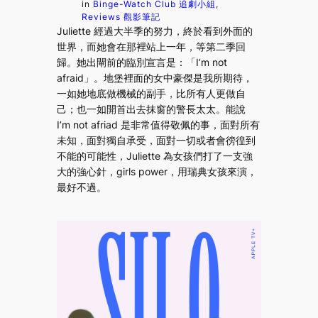
in
Binge-Watch Club 追劇小組
, 
Reviews 觀影筆記
Juliette 經過大半季的努力，終於看到外面的
世界，而她會在那裡站上一年，等第二季回
歸。她出閘前的臨別宣言是：「I’m not
afraid」。地堡裡面的女中豪傑是我所期待，
一如她地底做機械的副手，比所有人更做自
己；也一如開首出去抹窗的警長太太。能說
I’m not afriad 是非常值得敬佩的事，面對所有
未知，面對獨自承受，面對一切或者會徬徨到
不能的可能性，Juliette 為女孩們打了一支強
大的強心針，girls power，用瑞典女孩來演，
最好不過。