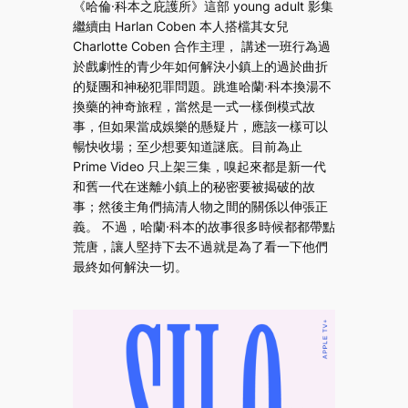
《哈倫·科本之庇護所》這部 young adult 影集
繼續由 Harlan Coben 本人搭檔其女兒
Charlotte Coben 合作主理， 講述一班行為過
於戲劇性的青少年如何解決小鎮上的過於曲折
的疑團和神秘犯罪問題。跳進哈蘭·科本換湯不
換藥的神奇旅程，當然是一式一樣倒模式故
事，但如果當成娛樂的懸疑片，應該一樣可以
暢快收場；至少想要知道謎底。目前為止
Prime Video 只上架三集，嗅起來都是新一代
和舊一代在迷離小鎮上的秘密要被揭破的故
事；然後主角們搞清人物之間的關係以伸張正
義。 不過，哈蘭·科本的故事很多時候都都帶點
荒唐，讓人堅持下去不過就是為了看一下他們
最終如何解決一切。