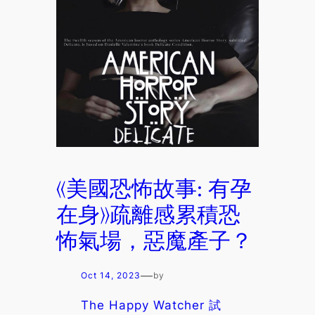
《美國恐怖故事: 有孕
在身》疏離感累積恐
怖氣場，惡魔產子？
—
Oct 14, 2023
by
The Happy Watcher 試