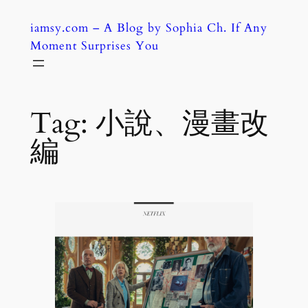
Skip
iamsy.com – A Blog by Sophia Ch. If Any
to
Moment Surprises You
content
Tag:
小說、漫畫改
編