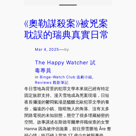
《奧勒謀殺案》被兇案
耽誤的瑞典真實日常
—
Mar 4, 2025
by
The Happy Watcher 試
毒專員
in
Binge-Watch Club 追劇小組
, 
Reviews 觀影筆記
冬日雪地為背景的犯罪文學本來就已經有特定
固定族群支持。漫天雪地成為兇案現場，日短
夜長彌漫的鬱悶氣場是醞釀北歐犯罪文學的養
份，偏遠的小鎮、陰暗無人的角落、沒有太多
閉路電視的未知狀態，懸空了很多埋藏秘密的
空間。故事講述在斯德哥爾摩停職候查的女警
Hanna 因為被伴侶拋棄，前往滑雪勝地 Åre 整
頓心情；恰巧碰上當地 17 歲少女被殺事件，