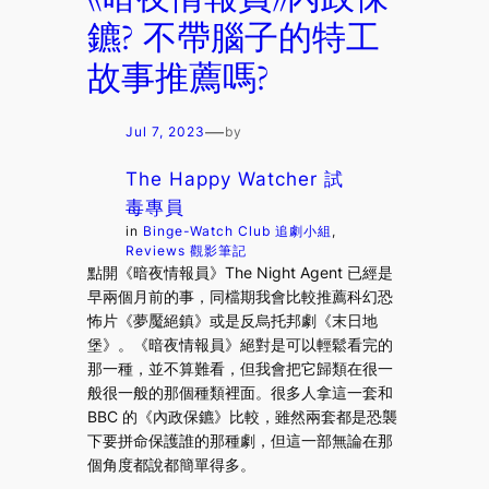
鑣? 不帶腦子的特工
故事推薦嗎?
—
Jul 7, 2023
by
The Happy Watcher 試
毒專員
in
Binge-Watch Club 追劇小組
, 
Reviews 觀影筆記
點開《暗夜情報員》The Night Agent 已經是
早兩個月前的事，同檔期我會比較推薦科幻恐
怖片《夢魘絕鎮》或是反烏托邦劇《末日地
堡》。《暗夜情報員》絕對是可以輕鬆看完的
那一種，並不算難看，但我會把它歸類在很一
般很一般的那個種類裡面。很多人拿這一套和
BBC 的《內政保鑣》比較，雖然兩套都是恐襲
下要拼命保護誰的那種劇，但這一部無論在那
個角度都說都簡單得多。