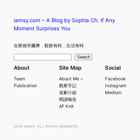
iamsy.com – A Blog by Sophia Ch. If Any
Moment Surprises You
在斯德哥爾摩．觀察有時．生活有時
S
Search
e
About
Site Map
Social
a
Team
About Me
Facebook
r
Publication
觀察手記
Instagram
c
追劇小組
Medium
h
閱讀報告
AF Knit
2024 IAMSY. ALL RIGHTS RESERVED.