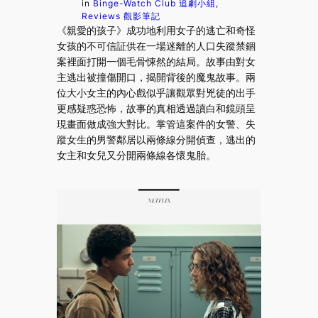
in
Binge-Watch Club 追劇小組
, 
Reviews 觀影筆記
《親愛的孩子》成功地利用女子的逃亡和奇怪
女孩的不可信証供在一場迷離的人口失蹤禁錮
案裡面打開一個毛骨悚然的結局。故事由對女
主逃出被撞傷開口，揭開背後的魔鬼故事。兩
位大小女主的內心戲似乎讓觀眾對兇徒的出手
更感疑惑恐怖，故事的真相透過讀白和鏡頭呈
現畫面做成強大對比。掌管這案件的女警、失
蹤女生的男警鄰居以兩條線分開偵查，逃出的
女主和女兒又分開兩條線各懷鬼胎。