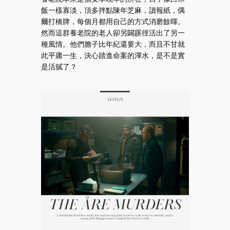
飯一樣寡淡，頂多拌點陳年芝麻，讀報紙，偶
爾打橋牌，每個月都用自己的方式消磨餘暉。
然而這群養老院的老人卻另闢蹊徑活出了另一
種風情。他們膽子比年紀還要大，而且不甘就
此平庸一生，決心踏進命案的渾水，是不是實
是活膩了？