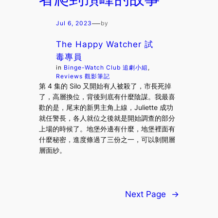
—
Jul 6, 2023
by
The Happy Watcher 試
毒專員
in
Binge-Watch Club 追劇小組
, 
Reviews 觀影筆記
第 4 集的 Silo 又開始有人被殺了，市長死掉
了，高層換位，背後到底有什麼陰謀。我最喜
歡的是，尾末的新男主角上線，Juliette 成功
就任警長，各人就位之後就是開始調查的部分
上場的時候了。地堡外邊有什麼，地堡裡面有
什麼秘密，進度條過了三份之一，可以剝開層
層面紗。
Next Page
→