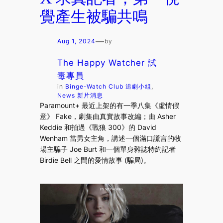
覺產生被騙共鳴
—
Aug 1, 2024
by
The Happy Watcher 試
毒專員
in
Binge-Watch Club 追劇小組
, 
News 新片消息
Paramount+ 最近上架的有一季八集《虛情假
意》 Fake，劇集由真實故事改編；由 Asher
Keddie 和拍過《戰狼 300》的 David
Wenham 當男女主角，講述一個滿口謊言的牧
場主騙子 Joe Burt 和一個單身雜誌特約記者
Birdie Bell 之間的愛情故事 (騙局)。