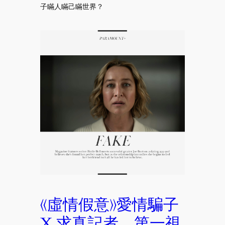
子瞞人瞞己瞞世界？
《虛情假意》愛情騙子
X 求真記者，第一視