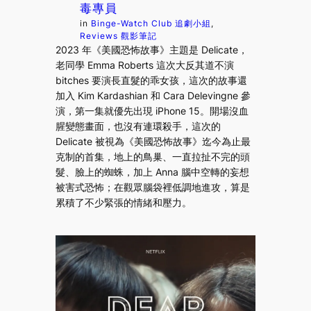
毒專員
in
Binge-Watch Club 追劇小組
, 
Reviews 觀影筆記
2023 年《美國恐怖故事》主題是 Delicate，
老同學 Emma Roberts 這次大反其道不演
bitches 要演長直髮的乖女孩，這次的故事還
加入 Kim Kardashian 和 Cara Delevingne 參
演，第一集就優先出現 iPhone 15。開場沒血
腥變態畫面，也沒有連環殺手，這次的
Delicate 被視為《美國恐怖故事》迄今為止最
克制的首集，地上的鳥巢、一直拉扯不完的頭
髮、臉上的蜘蛛，加上 Anna 腦中空轉的妄想
被害式恐怖；在觀眾腦袋裡低調地進攻，算是
累積了不少緊張的情緒和壓力。