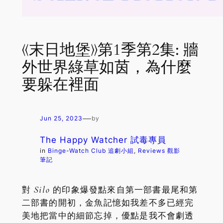
《末日地堡》第1季第2集: 牆
外世界綠草如茵，為什麼
要躲在裡面
—
Jun 25, 2023
by
The Happy Watcher 試毒專員
in
Binge-Watch Club 追劇小組
, 
Reviews 觀影
筆記
對
Silo
的印象爆發點來自第一部書最尾和第
二部書的開初，金魚記憶如我差不多已經完
美地把當中的細節忘掉，優點是我不會劇透