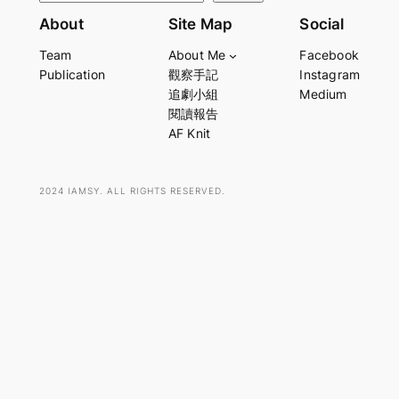
e
About
Site Map
Social
a
Team
About Me
Facebook
r
Publication
觀察手記
Instagram
c
追劇小組
Medium
h
閱讀報告
AF Knit
2024 IAMSY. ALL RIGHTS RESERVED.