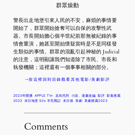
群眾燥動
警長出走地堡引來人民的不安，麻煩的事情要
開始了，群眾開始搶奪可以自保的攻擊性武
器。市長開始膽心個半世紀前那無被紀錄的事
情會重演，她甚至開始懷疑當時是不是同樣發
生類似的事情。群眾的混亂引起神秘的 Judicial
的注意，這明顯讓我們知道除了市民、市長和
執發機關；這裡還有一個事事相關的部分。
→按這裡回到目錄觀看其他電影/美劇影評
2023年開播
APPLE TV+
反烏托邦
小說、漫畫改編
影評
影集推薦
2023
末日地堡 Silo 羊毛戰記
末日後
美劇
美劇推薦2023
Comments