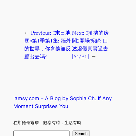
←
Previous:
《末日地
Next:
《擁擠的房
堡》第1季第1集: 牆外
間》開場拆解: 口
的世界，你會義無反
述虛假真實過去
顧出去嗎?
[S1/E1]
→
iamsy.com – A Blog by Sophia Ch. If Any
Moment Surprises You
在斯德哥爾摩．觀察有時．生活有時
S
Search