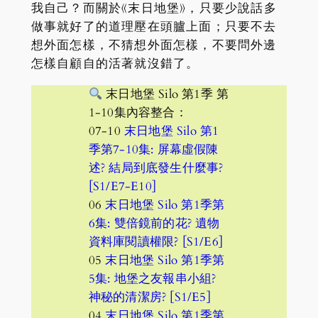
我自己？而關於《末日地堡》，只要少說話多
做事就好了的道理壓在頭臚上面；只要不去
想外面怎樣，不猜想外面怎樣，不要問外邊
怎樣自顧自的活著就沒錯了。
末日地堡 Silo 第1季 第
1-10集內容整合：
07-10
末日地堡 Silo 第1
季第7-10集: 屏幕虛假陳
述? 結局到底發生什麼事?
[S1/E7-E10]
06
末日地堡 Silo 第1季第
6集: 雙倍鏡前的花? 遺物
資料庫閱讀權限? [S1/E6]
05
末日地堡 Silo 第1季第
5集: 地堡之友報串小組?
神秘的清潔房? [S1/E5]
04
末日地堡 Silo 第1季第