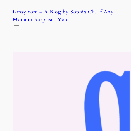
Skip
iamsy.com – A Blog by Sophia Ch. If Any
to
Moment Surprises You
content