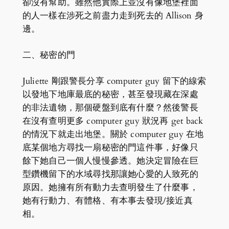
卻沒有幫助。雖然他實際上並沒有像地堡裡面
的人一樣在涉死之前盡力走到死去的 Allison 身
邊。
二、秘密的門
Juliette 剛跟警長分享 computer guy 留下的線索
以發地下地庫最底的秘密，甚至發現藏在深處
的非法遺物，那個硬盤到底有什麼？然後警長
在沒有查明更多 computer guy 狀況再 get back
的情況下就走出地堡。關於 computer guy 在地
底某個地方尋找一扇秘密的門這件事，好像只
餘下她自己一個人慢慢參透。她決定冒險在巨
型鑽機留下的水域尋找那讓她心愛的人致死的
原因。她擁有所有動力去查明發生了什麼事，
她有行動力、有體格、有本事去發現/接近真
相。