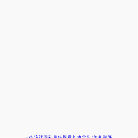
→按這裡回到目錄觀看其他電影/美劇影評