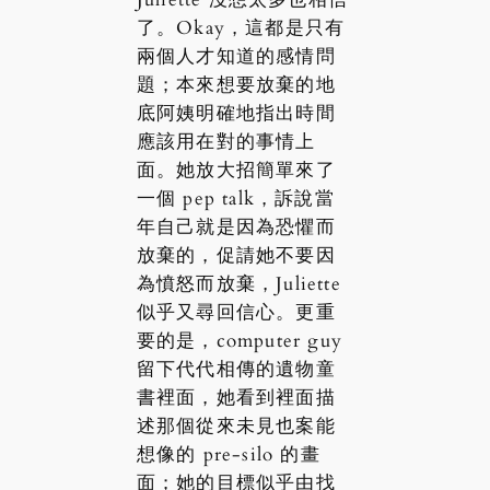
了。Okay，這都是只有
兩個人才知道的感情問
題；本來想要放棄的地
底阿姨明確地指出時間
應該用在對的事情上
面。她放大招簡單來了
一個 pep talk，訴說當
年自己就是因為恐懼而
放棄的，促請她不要因
為憤怒而放棄，Juliette
似乎又尋回信心。更重
要的是，computer guy
留下代代相傳的遺物童
書裡面，她看到裡面描
述那個從來未見也案能
想像的 pre-silo 的畫
面；她的目標似乎由找