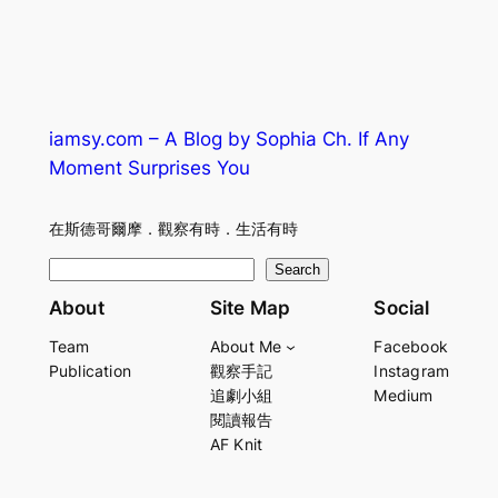
iamsy.com – A Blog by Sophia Ch. If Any
Moment Surprises You
在斯德哥爾摩．觀察有時．生活有時
S
Search
e
About
Site Map
Social
a
Team
About Me
Facebook
r
Publication
觀察手記
Instagram
c
追劇小組
Medium
h
閱讀報告
AF Knit