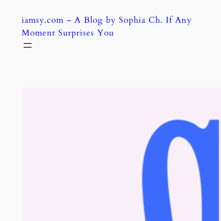
Skip
iamsy.com – A Blog by Sophia Ch. If Any
to
Moment Surprises You
content