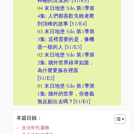
神秘的清潔房? [S1/E5]
04
末日地堡 Silo 第1季第
4集: 人們都喜歡失敗者爬
到頂峰的故事 [S1/E4]
03
末日地堡 Silo 第1季第
3集: 這裡需要的是，像機
器一樣的人 [S1/E3]
02
末日地堡 Silo 第1季第
2集: 牆外世界綠草如茵，
為什麼要躲在裡面
[S1/E2]
01
末日地堡 Silo 第1季第
1集: 牆外的世界，你會義
無反顧出去嗎？[S1/E1]
本篇目錄：
合法年代遺物