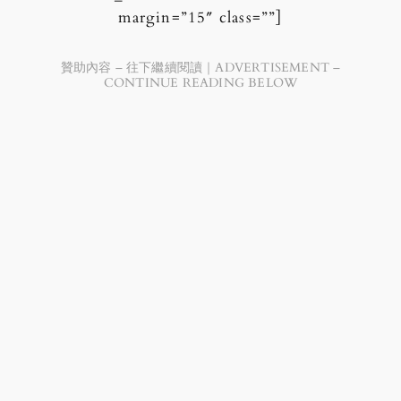
margin=”15″ class=””]
贊助內容 – 往下繼續閱讀｜ADVERTISEMENT –
CONTINUE READING BELOW