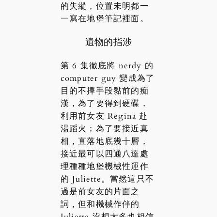
的失縱，位置未明都一
一寫在地堡筆記裡面。
遺物的指涉
第 6 集徹底將 nerdy 的
computer guy 變成為了
目的不擇手段黏前的痴
漢，為了要得到硬碟，
利用前女友 Regina 赴
湯蹈火；為了要接近真
相，直落地底幾十層，
接近最可以四通八達處
理種種地堡機械性運作
的 Juliette。當然這只不
過是前女友的片面之
詞，但和機械作伴的
Juliette 沒想太多也相信