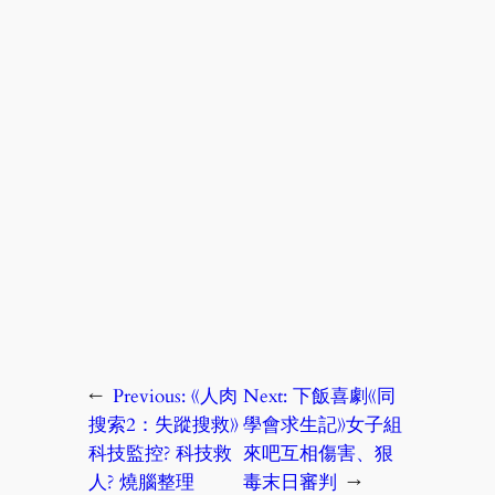
←
Previous:
《人肉
Next:
下飯喜劇《同
搜索2：失蹤搜救》
學會求生記》女子組
科技監控? 科技救
來吧互相傷害、狠
人? 燒腦整理
毒末日審判
→