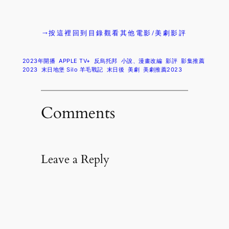
→按這裡回到目錄觀看其他電影/美劇影評
2023年開播
APPLE TV+
反烏托邦
小說、漫畫改編
影評
影集推薦
2023
末日地堡 Silo 羊毛戰記
末日後
美劇
美劇推薦2023
Comments
Leave a Reply