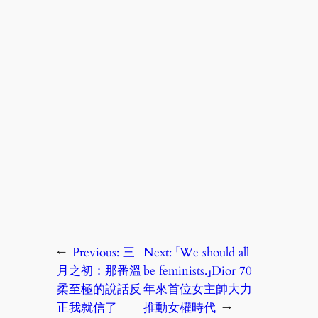
←
Previous:
三
Next:
「We should all
月之初：那番溫
be feminists.」Dior 70
柔至極的說話反
年來首位女主帥大力
正我就信了
推動女權時代
→