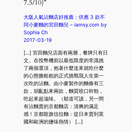
7.5/10)”
大阪人氣沾麵店好推薦：供應 3 款不
同小麥麵的宮田麵兒 – iamsy.com by
Sophia Ch
2017-03-19
[…] 宮田麵兒店面有兩層，餐牌只有日
文。在投幣機前以最低限度的常識挑
了兩個選項，抱著什麼送來就吃什麼
的心態膽粗粗的正式挑戰我人生第一
次吃的沾麵。由小麥製作的麵條有三
款，胡亂點來兩款，麵質咬口幹勁，
吃起來超滋味。（順道可讀，另一間
有沾麵賣的京都麵店：清爽的滿足
感！京都龍旗信拉麵：從日本賣到英
國和歐洲的鹽味熱情） […]