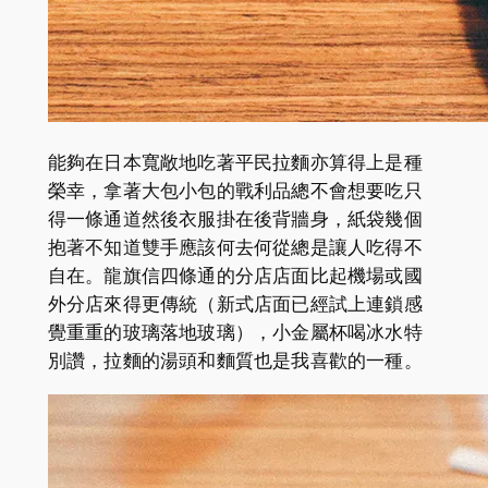
能夠在日本寬敞地吃著平民拉麵亦算得上是種
榮幸，拿著大包小包的戰利品總不會想要吃只
得一條通道然後衣服掛在後背牆身，紙袋幾個
抱著不知道雙手應該何去何從總是讓人吃得不
自在。龍旗信四條通的分店店面比起機場或國
外分店來得更傳統（新式店面已經試上連鎖感
覺重重的玻璃落地玻璃），小金屬杯喝冰水特
別讚，拉麵的湯頭和麵質也是我喜歡的一種。