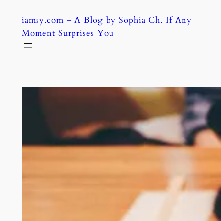
Skip
iamsy.com – A Blog by Sophia Ch. If Any
to
Moment Surprises You
content