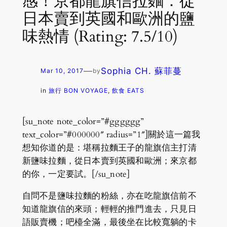
感！京都龍旗信拉麵：從
日本賣到英國和歐洲的鹽
味熱情 (Rating: 7.5/10)
—
Sophia CH. 蘇菲蔓
Mar 10, 2017
by
in
旅行 BON VOYAGE
, 
飲食 EATS
[su_note note_color=”#gggggg”
text_color=”#000000″ radius=”1″]
關於這一篇我
想知你道的是：堪稱拉麵王子的龍旗信主打清
新鹽味拉麵，從日本賣到英國和歐洲；來京都
的你，一定要試。
[/su_note]
自問不是鹽味拉麵的粉絲，亦在吃龍旗信前不
知道龍旗信的來頭；輕輕的推門進去，只見日
語販賣機；吧檯全滿，最後坐在比較寬躺的卡