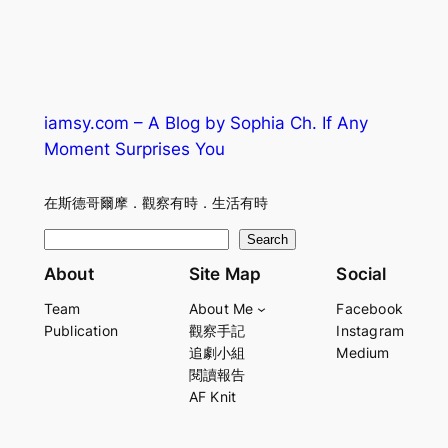
iamsy.com – A Blog by Sophia Ch. If Any
Moment Surprises You
在斯德哥爾摩．觀察有時．生活有時
S
Search
e
About
Site Map
Social
a
Team
About Me
Facebook
r
Publication
觀察手記
Instagram
c
追劇小組
Medium
h
閱讀報告
AF Knit