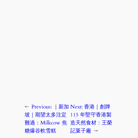
←
Previous:
｜新加
Next:
香港｜創牌
坡｜期望太多注定
115 年堅守香港製
難過：Milkcow 焦
造天然食材：王榮
糖爆谷軟雪糕
記菓子廠
→