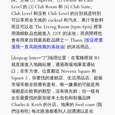
擇。分為 (1) Superior、(2) Deluxe 和 Club
Level 的 (3) Club Room 和 (4) Club Suite。
Club Level 和沒有 Club Level 的分別就是特別
可以享用全天候的 cocktail 和汽水、果汁等飲料
而且可以在 The Living Room (6pm-8pm) 裡享
用酒精飲品也能進入 22/F 的泳池；而房間裡也
會有用來自我最喜歡品牌之一 Thann (
按這裡重
溫我一直高能推薦的落妝油
) 的沐浴用品。
[dropcap letter=”2″]地理位置：在電梯裡按 B3
就直接進入地鐵站層，通過商場地庫直通站
口；非常方便。位置鄰近 Novena Square 和
Square 2，你要找的連鎖店、生活用品店、超級
市場等都全部應有盡有。唯一嫌棄的可能是商
場都是比較舊的類型，沒有很光鮮；但一樣有
女生最愛找的新加坡本土包包和鞋履品牌
Charles & Keith 的分店。地庫的 food court (我
們沒有吃) 每次路過都看到人頭湧湧以及在