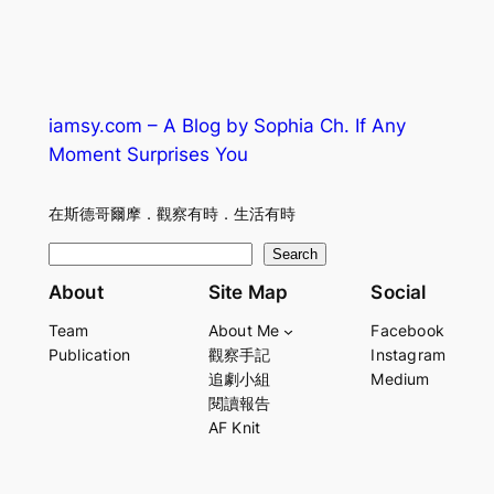
iamsy.com – A Blog by Sophia Ch. If Any
Moment Surprises You
在斯德哥爾摩．觀察有時．生活有時
S
Search
e
About
Site Map
Social
a
Team
About Me
Facebook
r
Publication
觀察手記
Instagram
c
追劇小組
Medium
h
閱讀報告
AF Knit