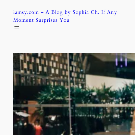
Skip
iamsy.com – A Blog by Sophia Ch. If Any
to
Moment Surprises You
content