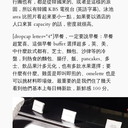
行團也有，都是從韓國來的。或者是這樣的原
固，所以有韓國 KBS 電視台 (英語字幕)。泳池
area 比照片看起來要小一點，如果要以酒店的
人口來算 capacity 的話，密度就很高。
[dropcap letter=”4″]早餐，一定要說早餐：早餐
超驚喜。這個早餐 buffet 選擇超多，英、美、
中什麼款式都有。芝士、麵包、沙律等的冷
盤，到熱食的麵包、腸仔、飯、pancakes、多
士、飲品果汁多元化，也有多款水果選擇；要
什麼有什麼。雞蛋是即叫即煎的、omelette 也是
可以挑材料即場做。最重要的是我們住了幾天
看到他們基本上每日轉新款，新鮮感 100 分。