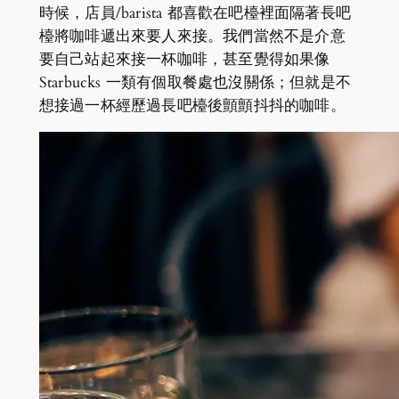
時候，店員/barista 都喜歡在吧檯裡面隔著長吧
檯將咖啡遞出來要人來接。我們當然不是介意
要自己站起來接一杯咖啡，甚至覺得如果像
Starbucks 一類有個取餐處也沒關係；但就是不
想接過一杯經歷過長吧檯後顫顫抖抖的咖啡。