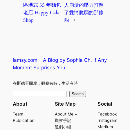
區港式 35 年麵包
人崩潰的壓力打翻
老店 Happy Cake
了愛情脆弱的那條
Shop
船
→
iamsy.com – A Blog by Sophia Ch. If Any
Moment Surprises You
在斯德哥爾摩．觀察有時．生活有時
S
Search
e
About
Site Map
Social
a
Team
About Me
Facebook
r
Publication
觀察手記
Instagram
c
追劇小組
Medium