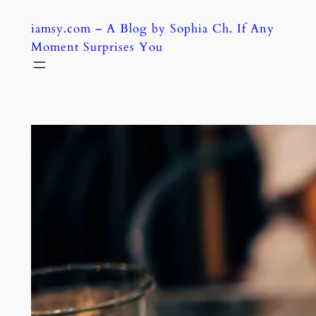
Skip
iamsy.com – A Blog by Sophia Ch. If Any
to
Moment Surprises You
content