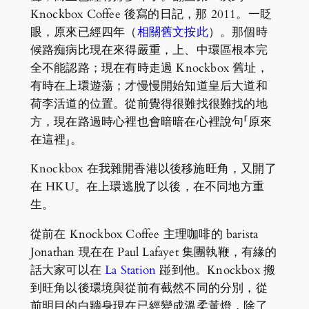
Knockbox Coffee 後寫的日記，那 2011。一眨
眼，原來已經四年（
相關舊文按此
）。那個時
候路痴病比現在來得嚴重，上、中環區根本完
全不能認路；現在有時走過 Knockbox 舊址，
有時在上環遊蕩；才慢慢開始知道皇后大道和
荷李活道的位置。從前覺得很難找很難找的地
方，現在路過時心裡也會暗暗在心裡說句「原來
在這裡」。
Knockbox 在我雜開香港以後移施旺角，又開了
在 HKU。在上環逃脫了以後，在不同地方重
生。
從前在 Knockbox Coffee 主理咖啡的 barista
Jonathan 現在在 Paul Lafayet 集團執鞭，有緣的
話大家可以在
La Station
踫到他。Knockbox 搬
到旺角以後環境與從前有截然不同的分別，從
前明目的白牆身現在已經變成溫柔黃燈，除了