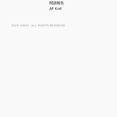
h
閱讀報告
AF Knit
2024 IAMSY. ALL RIGHTS RESERVED.