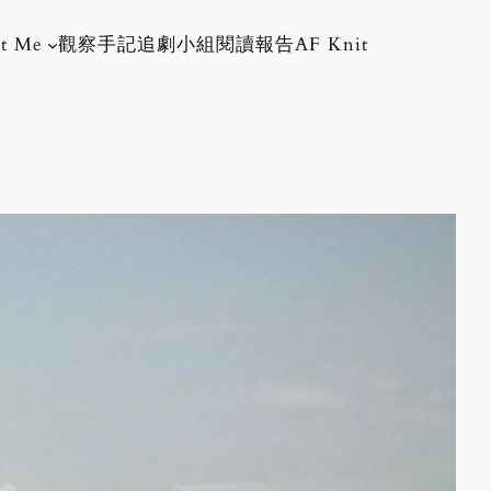
t Me
觀察手記
追劇小組
閱讀報告
AF Knit