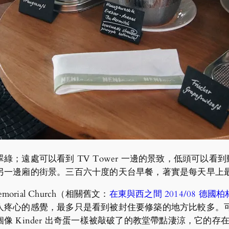
綠；遠處可以看到 TV Tower 一邊的景致，低頭可以
另一邊廂的街景。三百六十度的天台早餐，著實是每天早上
morial Church（相關舊文：
在東與西之間 2014/08 德
人疼心的感覺，最多只是看到被封住要修築的地方比較多。
像 Kinder 出奇蛋一樣被敲破了的教堂帶點淒涼，它的