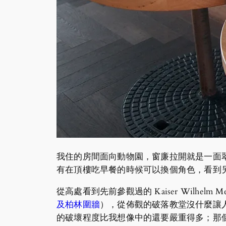
我住的房間面向動物園，窗廉拉開就是一面翠
有在頂樓吃早餐的時候可以換個角色，看到
從高處看到先前參觀過的 Kaiser Wilhelm Me
及柏林圍牆
），從佈觀的破落教堂沒什麼讓
的破壞程度比我想像中的還要嚴重得多；那個