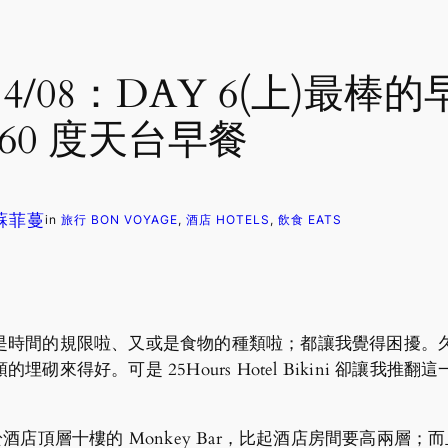
4/08：DAY 6(上)最棒的
棒 360 度天台早餐
 蘇菲蔓
in
旅行 BON VOYAGE
, 
酒店 HOTELS
, 
飲食 EATS
是時間的規限啦、又或是食物的種類啦；都讓我覺得困擾。
來得好。可是 25Hours Hotel Bikini 卻讓
的地方就是位於酒店頂層十樓的 Monkey Bar，比起酒店房間要