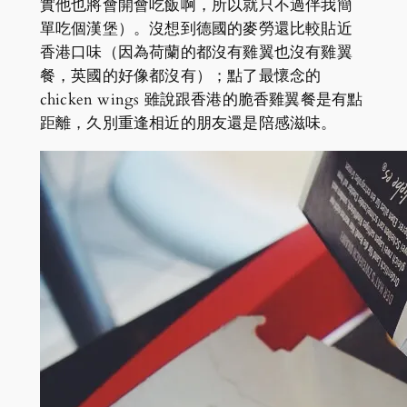
實他也將會開會吃飯啊，所以就只不過伴我簡
單吃個漢堡）。沒想到德國的麥勞還比較貼近
香港口味（因為荷蘭的都沒有雞翼也沒有雞翼
餐，英國的好像都沒有）；點了最懷念的
chicken wings 雖說跟香港的脆香雞翼餐是有點
距離，久別重逢相近的朋友還是陪感滋味。