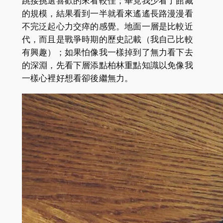
跳接挑選喜歡的來看較佳；畢竟我少看了館藏
的規模，結果看到一半就看來遙遙長路漫漫看
不完泛起心力交瘁的感覺。地面一層是比較近
代，而且是戰爭時期的歷史記載（我自己比較
有興趣）；如果怕像我一樣掉到了無力看下去
的深淵，先看下層添點柏林重點知識以免像我
一樣心裡好想看卻後繼無力。