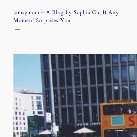
Skip
iamsy.com – A Blog by Sophia Ch. If Any
to
Moment Surprises You
content