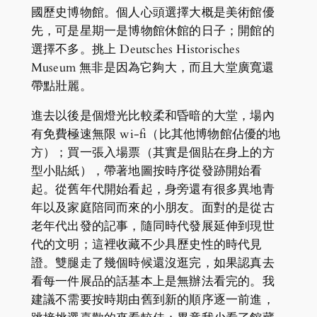
國歷史博物館。個人心頭選擇大概是美術館優
先，可是星期一是博物館休館的日子；開館的
選擇不多。挑上 Deutsches Historisches
Museum 無非是因為它夠大，而且大堂廣寬還
帶點壯麗。
進去以後是個燈光比較柔和昏暗的大堂，場內
有免費極速無限 wi-fi（比其他博物館佔優的地
方）；買一張入場票（其實是個貼在身上的方
型小貼紙），帶著地圖按時序從發跡開始看
起。從舊年代開始看起，身旁還有很多異地青
年以及家庭陪同而來的小朋友。面對的是從古
老年代出發的記事，隨同時代發展延伸到現世
代的文明；這裡收藏不少具歷史性的時代見
證。雙腿走了幾個時候還沒逛完，如果認真去
看每一件展品的話基本上是無辦法看完的。我
建議不需要按時期由舊到新的順序逐一前進，