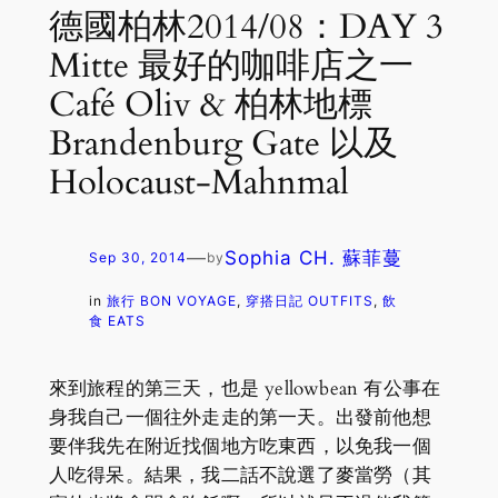
德國柏林2014/08：DAY 3
Mitte 最好的咖啡店之一
Café Oliv & 柏林地標
Brandenburg Gate 以及
Holocaust-Mahnmal
—
Sophia CH. 蘇菲蔓
Sep 30, 2014
by
in
旅行 BON VOYAGE
, 
穿搭日記 OUTFITS
, 
飲
食 EATS
來到旅程的第三天，也是 yellowbean 有公事在
身我自己一個往外走走的第一天。出發前他想
要伴我先在附近找個地方吃東西，以免我一個
人吃得呆。結果，我二話不說選了麥當勞（其