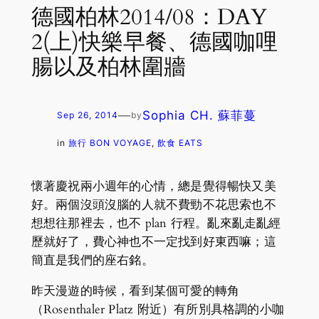
德國柏林2014/08：DAY
2(上)快樂早餐、德國咖哩
腸以及柏林圍牆
—
Sophia CH. 蘇菲蔓
Sep 26, 2014
by
in
旅行 BON VOYAGE
, 
飲食 EATS
懷著慶祝兩小週年的心情，總是覺得暢快又美
好。兩個沒頭沒腦的人就不費勁不花思索也不
想想往那裡去，也不 plan 行程。亂來亂走亂經
歷就好了，費心神也不一定找到好東西嘛；這
簡直是我們的座右銘。
昨天漫遊的時候，看到某個可愛的轉角
（Rosenthaler Platz 附近）有所別具格調的小咖