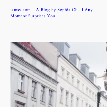
Skip
iamsy.com – A Blog by Sophia Ch. If Any
to
Moment Surprises You
content