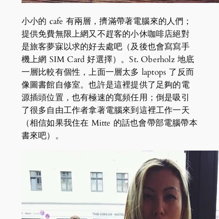
小小的 cafe 有兩層，擠滿帶著電腦來的人們；
提供免費無限上網又不趕客的小休咖啡店絕對
是旅客夢寐以求的好去處吧（及後也會寫寫手
機上網 SIM Card 好選擇）。St. Oberholz 地底
一層比較有個性，上面一層太多 laptops 了反而
像圖書館自修室。也許是這裡提供了足夠的電
源插頭位置，也有極速的寬頻任用；倒是吸引
了很多自由工作者拿著電腦來到這裡工作一天
（相信如果我住在 Mitte 的話也會帶部電腦帶本
書來吧）。