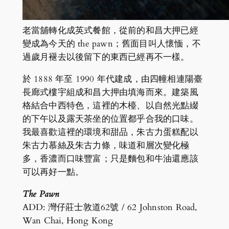
老當舖轉化成英式餐館，從前的和昌大押已經
變成為今天的 the pawn；舊面目叫人懷愐，不
過歲月褪去以後留下的東西已經再不一樣。
於 1888 年至 1990 年代建成，由四幢相連陽臺
長廊式樓宇組成和昌大押由填海而來。建築風
格結合中西特色，這裡的木檯、以自然光點綴
的下午以及露天茶坐的位置都乎合我的口味。
我最喜歡這裡的環境和甜品，朱古力蛋糕配以
朱古力慕絲及朱古力條，味道和層次變化極
多，香濃而口味豐富；只是麵包和牛油還應該
可以再好一點。
The Pawn
ADD: 灣仔莊士敦道62號 / 62 Johnston Road,
Wan Chai, Hong Kong