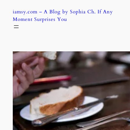
Skip
iamsy.com – A Blog by Sophia Ch. If Any
to
Moment Surprises You
content