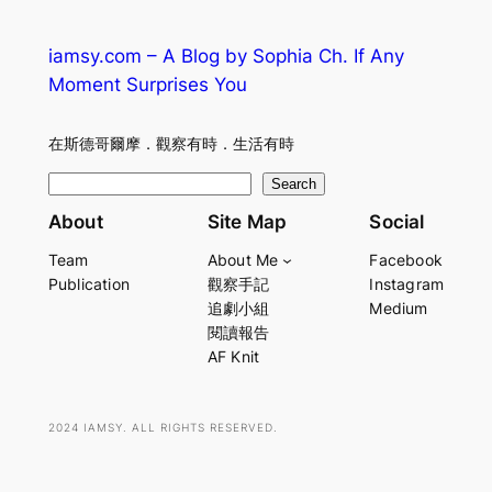
iamsy.com – A Blog by Sophia Ch. If Any
Moment Surprises You
在斯德哥爾摩．觀察有時．生活有時
S
Search
e
About
Site Map
Social
a
Team
About Me
Facebook
r
Publication
觀察手記
Instagram
c
追劇小組
Medium
h
閱讀報告
AF Knit
2024 IAMSY. ALL RIGHTS RESERVED.