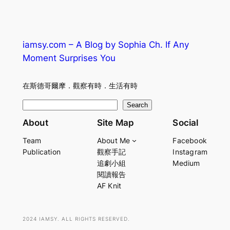
iamsy.com – A Blog by Sophia Ch. If Any
Moment Surprises You
在斯德哥爾摩．觀察有時．生活有時
S
Search
e
About
Site Map
Social
a
Team
About Me
Facebook
r
Publication
觀察手記
Instagram
c
追劇小組
Medium
h
閱讀報告
AF Knit
2024 IAMSY. ALL RIGHTS RESERVED.