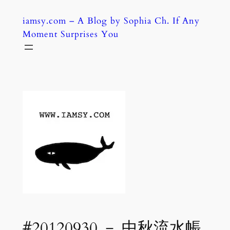
Skip
iamsy.com – A Blog by Sophia Ch. If Any
to
Moment Surprises You
content
#20120930 － 中秋流水帳