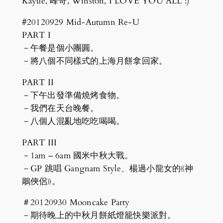
Kayue, 峰哥, Winston, I LOVE YOU ALL :)
#20120929 Mid-Autumn Re-U
PART I
－午餐是個小團圓。
－將八個不同樣式的上海月餅拿回家。
PART II
－下午出發準備燒烤食物。
－我們在天台晚餐。
－八個人混亂地吃吃喝喝。
PART III
－1am – 6am 國米中秋大戰。
－GP 跳唱 Gangnam Style、楊過小龍女的《神
鵰俠侶》。
＃20120930 Mooncake Party
－期待晚上的中秋月餅紙燈籠快樂派對。