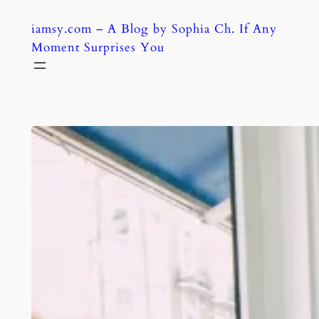
Skip
iamsy.com – A Blog by Sophia Ch. If Any
to
Moment Surprises You
content