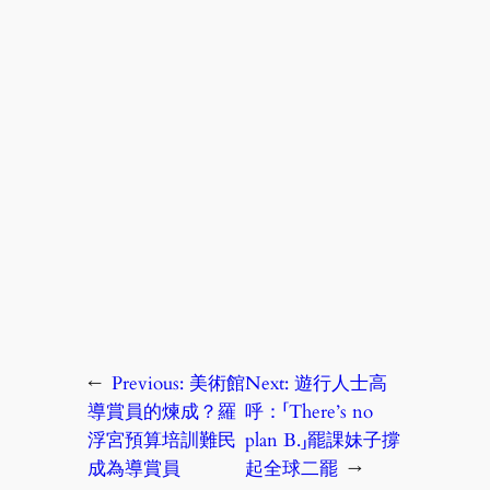
←
Previous:
美術館
Next:
遊行人士高
導賞員的煉成？羅
呼：「There’s no
浮宮預算培訓難民
plan B.」罷課妹子撐
成為導賞員
起全球二罷
→