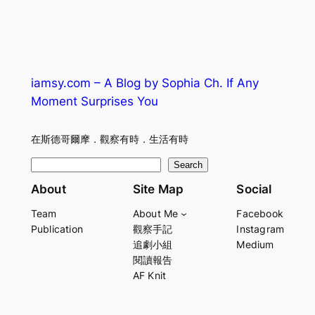
iamsy.com – A Blog by Sophia Ch. If Any
Moment Surprises You
在斯德哥爾摩．觀察有時．生活有時
S
Search
e
About
Site Map
Social
a
Team
About Me
Facebook
r
Publication
觀察手記
Instagram
c
追劇小組
Medium
h
閱讀報告
AF Knit