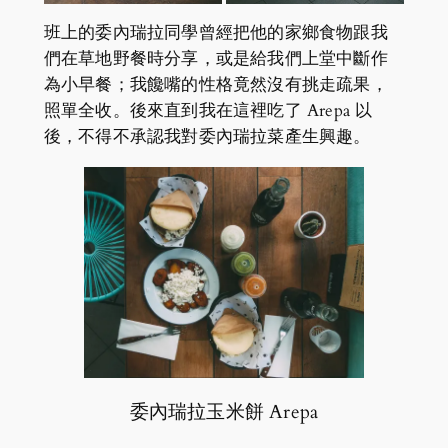
班上的委內瑞拉同學曾經把他的家鄉食物跟我
們在草地野餐時分享，或是給我們上堂中斷作
為小早餐；我饞嘴的性格竟然沒有挑走疏果，
照單全收。後來直到我在這裡吃了 Arepa 以
後，不得不承認我對委內瑞拉菜產生興趣。
委內瑞拉玉米餅 Arepa