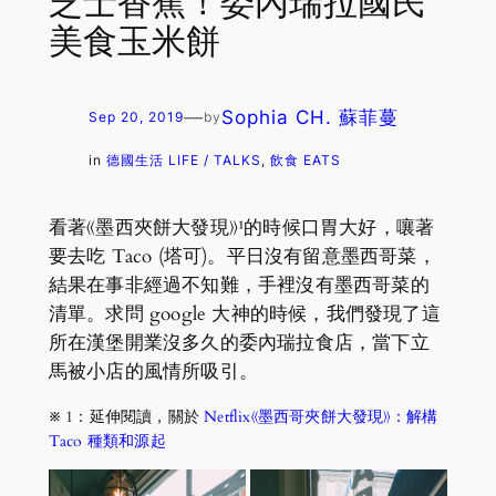
芝士香蕉！委內瑞拉國民
美食玉米餅
—
Sophia CH. 蘇菲蔓
Sep 20, 2019
by
in
德國生活 LIFE / TALKS
, 
飲食 EATS
看著《墨西夾餅大發現》¹的時候口胃大好，嚷著
要去吃 Taco (塔可)。平日沒有留意墨西哥菜，
結果在事非經過不知難，手裡沒有墨西哥菜的
清單。求問 google 大神的時候，我們發現了這
所在漢堡開業沒多久的委內瑞拉食店，當下立
馬被小店的風情所吸引。
※ 1：延伸閱讀，關於
Netflix《墨西哥夾餅大發現》：解構
Taco 種類和源起