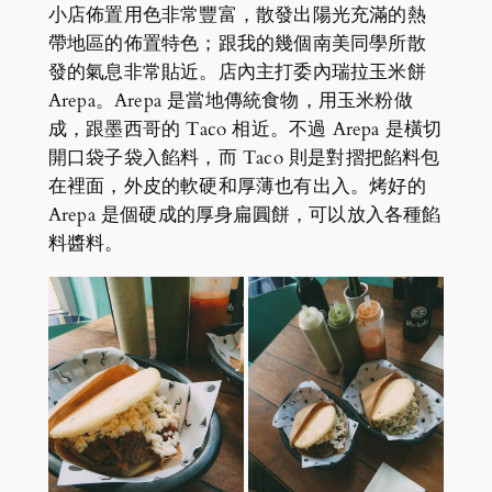
小店佈置用色非常豐富，散發出陽光充滿的熱
帶地區的佈置特色；跟我的幾個南美同學所散
發的氣息非常貼近。店內主打委內瑞拉玉米餅
Arepa。Arepa 是當地傳統食物，用玉米粉做
成，跟墨西哥的 Taco 相近。不過 Arepa 是橫切
開口袋子袋入餡料，而 Taco 則是對摺把餡料包
在裡面，外皮的軟硬和厚薄也有出入。烤好的
Arepa 是個硬成的厚身扁圓餅，可以放入各種餡
料醬料。