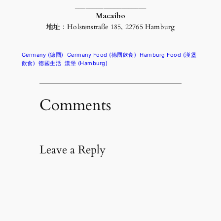
____________________
Macaibo
地址：Holstenstraße 185, 22765 Hamburg
Germany (德國)
Germany Food (德國飲食)
Hamburg Food (漢堡
飲食)
德國生活
漢堡 (Hamburg)
Comments
Leave a Reply