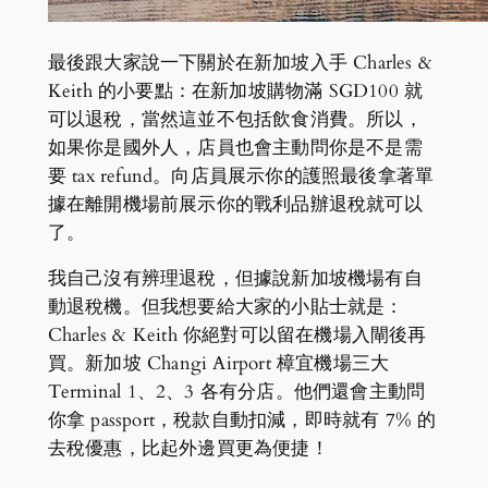
最後跟大家說一下關於在新加坡入手 Charles &
Keith 的小要點：在新加坡購物滿 SGD100 就
可以退稅，當然這並不包括飲食消費。所以，
如果你是國外人，店員也會主動問你是不是需
要 tax refund。向店員展示你的護照最後拿著單
據在離開機場前展示你的戰利品辦退稅就可以
了。
我自己沒有辨理退稅，但據說新加坡機場有自
動退稅機。但我想要給大家的小貼士就是：
Charles & Keith 你絕對可以留在機場入閘後再
買。新加坡 Changi Airport 樟宜機場三大
Terminal 1、2、3 各有分店。他們還會主動問
你拿 passport，稅款自動扣減，即時就有 7% 的
去稅優惠，比起外邊買更為便捷！