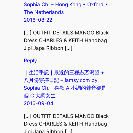
Sophia Ch. – Hong Kong • Oxford •
The Netherlands
2016-08-22
[…] OUTFIT DETAILS MANGO Black
Dress CHARLES & KEITH Handbag
Jipi Japa Ribbon […]
Reply
｜生活手記｜最近的三種忐忑渴望 +
八月份穿搭日記 – iamsy.com by
Sophia Ch. | 喜歡 A 小調的聲音卻是
個 C 大調女生
2016-09-04
[…] OUTFIT DETAILS MANGO Black
Dress CHARLES & KEITH Handbag
Jipi Japa Ribbon […]