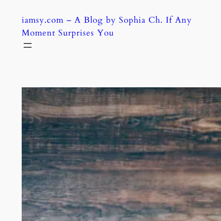
Skip
iamsy.com – A Blog by Sophia Ch. If Any
to
Moment Surprises You
content