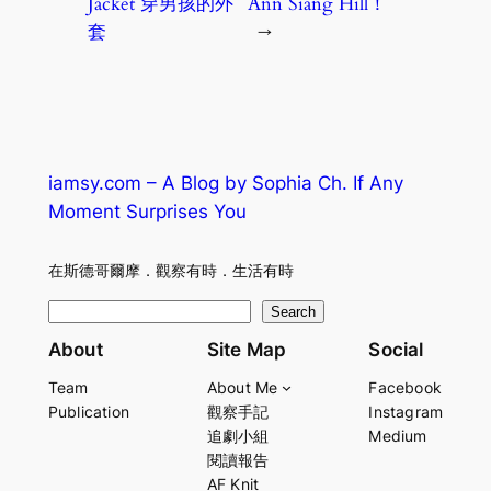
Jacket 穿男孩的外
Ann Siang Hill！
套
→
iamsy.com – A Blog by Sophia Ch. If Any
Moment Surprises You
在斯德哥爾摩．觀察有時．生活有時
S
Search
e
About
Site Map
Social
a
Team
About Me
Facebook
r
Publication
觀察手記
Instagram
c
追劇小組
Medium
h
閱讀報告
AF Knit