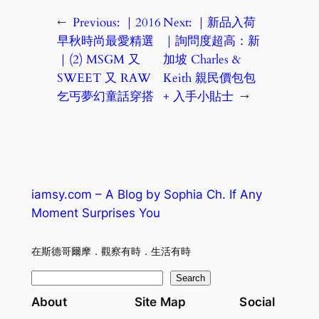
←
Previous:
｜2016
Next:
｜新品入荷
早秋時尚最愛精選
｜詢問度超高：新
｜(2) MSGM 又
加坡 Charles &
SWEET 又 RAW
Keith 親民價包包
乞丐夢幻童話穿搭
+ 入手小貼士
→
iamsy.com – A Blog by Sophia Ch. If Any
Moment Surprises You
在斯德哥爾摩．觀察有時．生活有時
S
Search
e
About
Site Map
Social
a