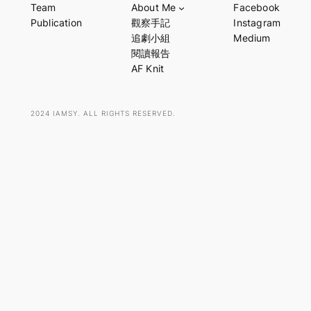
Team
About Me
Facebook
r
Publication
觀察手記
Instagram
c
追劇小組
Medium
h
閱讀報告
AF Knit
2024 IAMSY. ALL RIGHTS RESERVED.