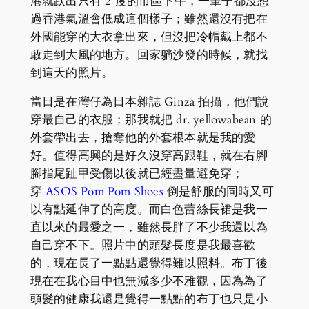
港就跌出只有 2 度的市區下午，一輩子都沒想
過香港氣溫會低成這個樣子；雖然還沒有把在
外國能穿的大衣拿出來，但沒把冷帽戴上都不
敢走到大風的地方。回家躺沙發的時候，就找
到這天的照片。
當日是在灣仔為日本雜誌 Ginza 拍攝，他們說
穿最自己的衣服；那我就把 dr. yellowabean 的
外套帶出去，搶奪他的外套根本就是我的愛
好。值得高興的是好久沒穿高跟鞋，就在右腳
腳指尾趾甲受傷以後就已經盡量避免穿；
穿
ASOS Pom Pom Shoes
倒是舒服的同時又可
以有點延伸了的高度。而白色蕾絲長裙是我一
直以來的最愛之一，雖然長胖了不少我還以為
自己穿不下。照片中的頭髮長度是我最喜歡
的，現在長了一點點還覺得難以照料。布丁後
現在在我心目中也無減多少不雅觀，因為為了
頭髮的健康我還是覺得一點點的布丁也只是小