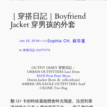
｜穿搭日記｜Boyfriend
Jacket 穿男孩的外套
—
Sophia CH. 蘇菲蔓
Jan 25, 2016
by
in
穿搭日記 OUTFITS
OUTFIT DIARY 穿搭日記：
URBAN OUTFITTERS Lace Dress
ASOS Pom Pom Shoes
Denim Jacket (from dr. yellowbean)
AMERICAN EAGLE OUTFITTERS Scarf
CELINE Trio Bag
翻 SD 卡的時候最能體會時光飛逝。沒想到香