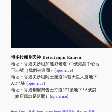
博多拉麵別天神 Betsutenjin Ramen
地址：香港尖沙咀加連威老道100號港晶中心地
下50號（我們去這間）(
openrice
)
地址：香港尖沙咀阿士厘道24號天星大廈地下
A1地舖 (
openrice
)
地址：香港銅鑼灣告士打道277號地下3A號舖
（總店應該是這間）(
openrice
)
Hong Kong (香港)
Hong Kong Food (香港飲食)
Ramen (拉麵)