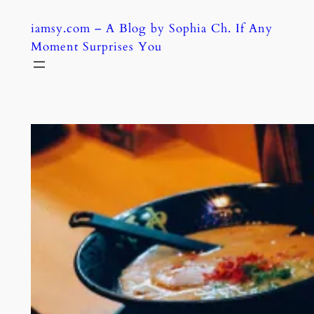
Skip
iamsy.com – A Blog by Sophia Ch. If Any
to
Moment Surprises You
content