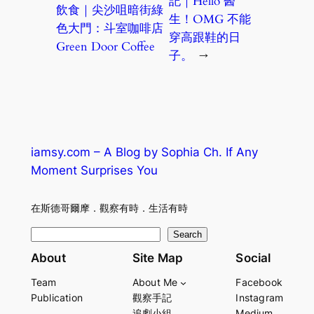
記｜Hello 醫
飲食｜尖沙咀暗街綠
生！OMG 不能
色大門：斗室咖啡店
穿高跟鞋的日
Green Door Coffee
子。
→
iamsy.com – A Blog by Sophia Ch. If Any
Moment Surprises You
在斯德哥爾摩．觀察有時．生活有時
S
Search
e
About
Site Map
Social
a
Team
About Me
Facebook
r
Publication
觀察手記
Instagram
c
追劇小組
Medium