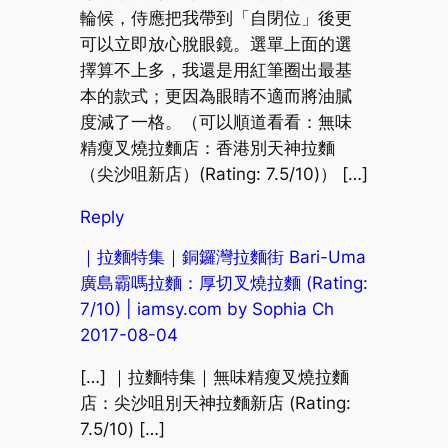
輪候，侍應把我帶到「自閉位」後更
可以立即放心脫眼鏡。選單上面的選
擇算不上多，我還是用紅筆圈出最基
本的款式；更因為眼睛不適而將油膩
度減了一格。（可以順道看看：無味
精瘦叉燒拉麵店：香港別天神拉麵
（尖沙咀新店）(Rating: 7.5/10)） […]
Reply
｜拉麵特集｜銅鑼灣拉麵街 Bari-Uma
廣島霸嗎拉麵：厚切叉燒拉麵 (Rating:
7/10) | iamsy.com by Sophia Ch
2017-08-04
[…] ｜拉麵特集｜無味精瘦叉燒拉麵
店：尖沙咀別天神拉麵新店 (Rating:
7.5/10) […]