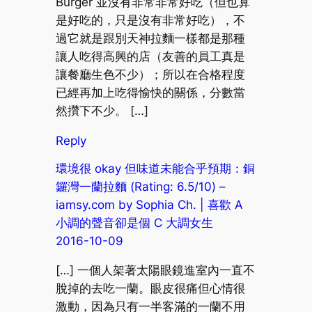
Burger 並沒有非常非常好吃（但也算
是好吃的，只是沒有非常好吃），不
過它就是跟別天神拉麵一樣都是那種
讓人吃得高興的店（友善的員工真是
讓餐廳生色不少）；所以在合格程度
已經再加上吃得愉快的關係，分數當
然攢下不少。 […]
Reply
環境很 okay 但味道未能合乎預期：銅
鑼灣一蘭拉麵 (Rating: 6.5/10) –
iamsy.com by Sophia Ch. | 喜歡 A
小調的聲音卻是個 C 大調女生
2016-10-09
[…] 一個人架著太陽眼鏡進室內一直不
脫掉的去吃一蘭。眼皮很痛但心情很
激動，因為只有一半客滿的一蘭不用