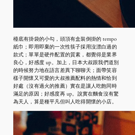
檯底有掛袋的小勾，頭頂有盒裝倒掛的 tempo
紙巾；即用即棄的一次性筷子採用沒漂白過的
款式；單單是硬件配置的質素，都覺得是業界
良心，好感度 up。加上，日本大叔跟我們道別
的時候努力地在語言差異下聊聊天；面帶笑容
樣子開懷又可愛的大叔推薦配料的熱情和恰到
好處（沒有過火的推薦）實在是讓人吃飽同時
滿足的原因；好感度再 up。說實在麵食沒有驚
為天人，算是種平凡但叫人吃得開懷的小店。