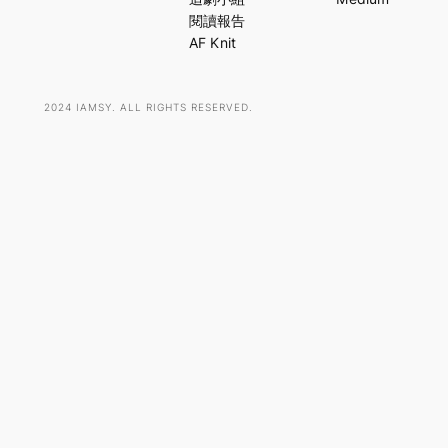
h
閱讀報告
AF Knit
2024 IAMSY. ALL RIGHTS RESERVED.