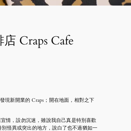
aps Cafe
現新開業的 Craps；開在地面，相對之下
小賭宜情，設勿沉迷，雖說我自己真是特別喜歡
什麼特別怪異或突出的地方，說白了也不過猶如一