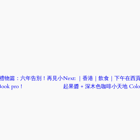
禮物篇：六年告別！再見小
Next:
｜香港｜飲食｜下午在西貢溜澾
ok pro！
起果醬 + 深木色咖啡小天地 Colou