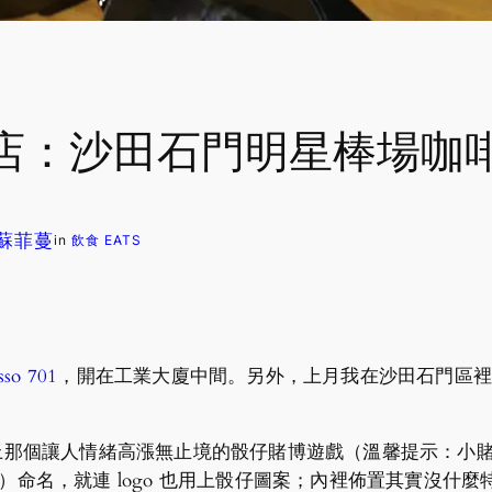
沙田石門明星棒場咖啡店 Cr
. 蘇菲蔓
in
飲食 EATS
so 701
，開在工業大廈中間。另外，上月我在沙田石門區裡發
賭檯上那個讓人情緒高漲無止境的骰仔賭博遊戲（溫馨提示：
s）命名，就連 logo 也用上骰仔圖案；內裡佈置其實沒