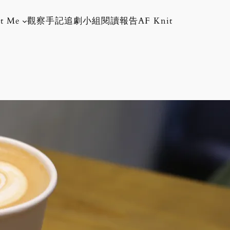
t Me
觀察手記
追劇小組
閱讀報告
AF Knit