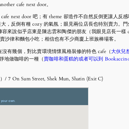
cafe next door。
就 another cafe next door 吧；有 theme 卻造作不
有很大，反倒有種 cozy 的氣氛；眼見兩位店長也特別賣力
說似乎店東是陳志雲和陶傑的朋友（我眼見店長一樣 down 
有賣沙律和麵包小吃；相信也有不少商廈上班族棒場客。
沒有幾個，對比賣環境情懷風格裝修的特色 cafe（
大伙兒
靜地做咖啡的一種（
賣咖啡和蛋糕的或者可以到 Bookaccin
um Street, Shek Mun, Shatin (Exit C)