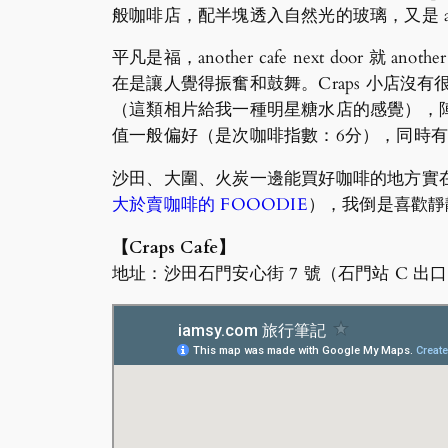
般咖啡店，配半塊透入自然光的玻璃，又是 another 
平凡是福，another cafe next door 
在是讓人覺得振奮和鼓舞。Craps 小店沒
（這類相片給我一種明星糖水店的感覺），陣容來
值一般偏好（是次咖啡指數：6分），同時
沙田、大圍、火炭一邊能買好咖啡的地方實在
大於賣咖啡的 FOOODIE
），我倒是喜歡靜
【Craps Cafe】
地址：沙田石門安心街 7 號（石門站 C 出口）/ 7 On S