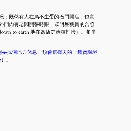
自然反倒更讓人反感吧；既然有人在鳥不生蛋的石門開店，也實
。門外門內有老闆開張時跟一眾明星藝員的合照
to earth 地在為店舖清潔打掃）。咖啡
想要找個地方休息一類會選擇去的一種賣環境
o
）。