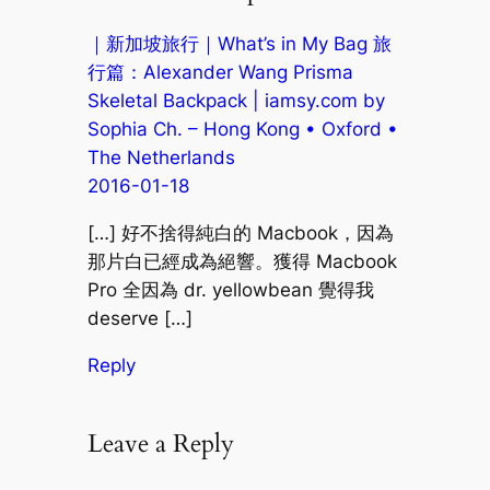
｜新加坡旅行｜What’s in My Bag 旅
行篇：Alexander Wang Prisma
Skeletal Backpack | iamsy.com by
Sophia Ch. – Hong Kong • Oxford •
The Netherlands
2016-01-18
[…] 好不捨得純白的 Macbook，因為
那片白已經成為絕響。獲得 Macbook
Pro 全因為 dr. yellowbean 覺得我
deserve […]
Reply
Leave a Reply