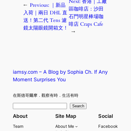
Next:
香港｜工廠
←
Previous:
｜新品
區咖啡店：沙田
入荷｜兩日 DHL 直
石門明星棒場咖
送！第二代 Tens 濾
啡店 Craps Cafe
鏡太陽眼鏡開箱文！
→
iamsy.com – A Blog by Sophia Ch. If Any
Moment Surprises You
在斯德哥爾摩．觀察有時．生活有時
S
Search
e
About
Site Map
Social
a
Team
About Me
Facebook
r