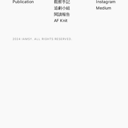
Publication
觀察手記
Instagram
c
追劇小組
Medium
h
閱讀報告
AF Knit
2024 IAMSY. ALL RIGHTS RESERVED.