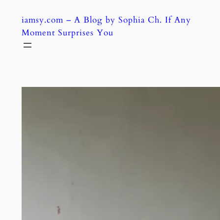
Skip
iamsy.com – A Blog by Sophia Ch. If Any
to
Moment Surprises You
content