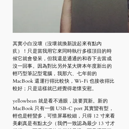
其實小白沒壞（沒壞就換新說起來有點內
疚）！只是當我用它來同時執行多樣頂目的時
候它就會發呆，但我還是通通的和吞下去當成
沒一回事。因為對比另外某大牌本年度新出的
輕巧型筆記型電腦，我那六、七年前的
MacBook 還運行得比較快，Wi-Fi 也接收得比
較好；只是這樣就已經覺得老懷安慰。
yellowbean 就是看不過眼，說要買新。新的
MacBook 只有一個 USB-C port 其實蠻有型，
輕也是輕蠻多，可惜屏幕較細，只得 12 寸來看
美劇真是有點太少（我們一致認為最少 13 寸才