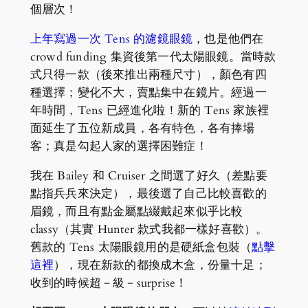
個層次！
上年寫過一次 Tens 的濾鏡眼鏡
，也是他們在
crowd funding 集資後第一代太陽眼鏡。當時款
式只得一款（後來推出兩種尺寸），顏色有四
種選擇；變化不大，賣點集中在鏡片。經過一
年時間，Tens 已經進化啦！新的 Tens 家族裡
面延生了五位新成員，各有特色，各有捧場
客；真是勾起人家的選擇困難症！
我在 Bailey 和 Cruiser 之間選了好久（差點要
點指兵兵來決定），最後選了自己比較喜歡的
眉鏡，而且有點金屬點綴戴起來似乎比較
classy（其實 Hunter 款式我都一樣好喜歡）。
舊款的 Tens 太陽眼鏡用的是硬紙盒包裝（
點擊
這裡
），現在新款的都換成木盒，份量十足；
收到的時候超－級－surprise！