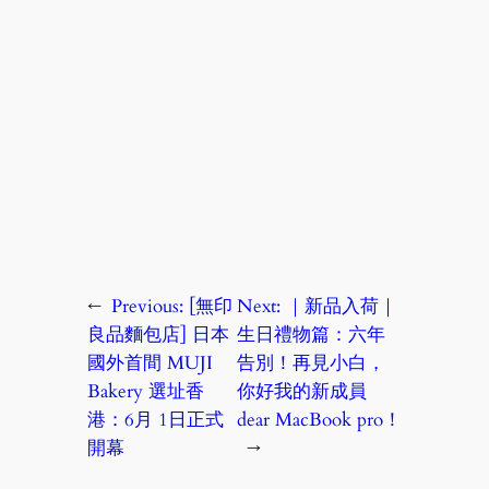
←
Previous:
[無印
Next:
｜新品入荷｜
良品麵包店] 日本
生日禮物篇：六年
國外首間 MUJI
告別！再見小白，
Bakery 選址香
你好我的新成員
港：6月 1日正式
dear MacBook pro！
開幕
→