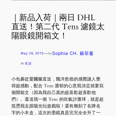
｜新品入荷｜兩日 DHL
直送！第二代 Tens 濾鏡太
陽眼鏡開箱文！
—
Sophia CH. 蘇菲蔓
May 29, 2015
by
in
生活
小包裹從愛爾蘭直送，飄洋愈嶺的感覺讓人覺
得超感動，配合 Tens 濃郁的心意我決定就要寫
個開箱文（因為我自己真的超喜歡超喜歡他
們）。還送我一個 Tens 的吹氣沙灘球，就是超
慫恿我去跟陽光玩遊戲啦！還有雕刻了名牌名
字的小木盒，這次的墨鏡真是完完全全升了一