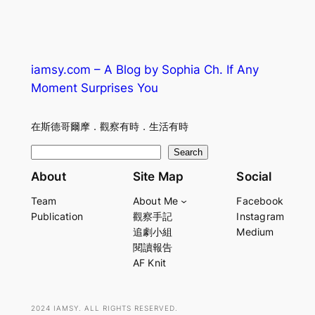
iamsy.com – A Blog by Sophia Ch. If Any
Moment Surprises You
在斯德哥爾摩．觀察有時．生活有時
S
Search
e
About
Site Map
Social
a
Team
About Me
Facebook
r
Publication
觀察手記
Instagram
c
追劇小組
Medium
h
閱讀報告
AF Knit
2024 IAMSY. ALL RIGHTS RESERVED.