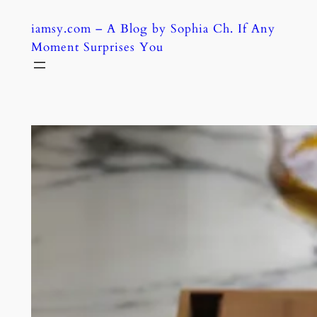
Skip
iamsy.com – A Blog by Sophia Ch. If Any
to
Moment Surprises You
content