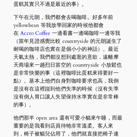
蛋糕其實只不過是最近的事）。
下午在元朗，我們都會去喝咖啡。好多年前
yellowbean 等我放學回家的時候他都會
在
Accro Coffee
一邊看書一邊喝咖啡一邊等我
（當年見證感覺比較 countryside 的元朗誕生了
耐喝的咖啡店也實在是個小小的神話）。最近
天氣太熱，我們都沒想到處逛的意欲，遠離摩
天商場來一趟烈日當空的 countryside 小放鬆也
是非常快樂的事（這裡咖啡比蛋糕來得要好一
點）。基本上他們自身對咖啡要求也高，我倒
是沒有在這裡踫到他們失準的時候（沒有失準
沒有倒人胃口讓人失望保持水準實在是非常棒
的事）。
他們那半 open area 還有可愛小貓來午睡，而最
重要的是我看到店員待牠非常溫柔。客人來
到，椅子被貓兒佔用了，他們就直接把椅子連