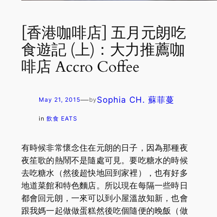
[香港咖啡店] 五月元朗吃
食遊記 (上)：大力推薦咖
啡店 Accro Coffee
—
Sophia CH. 蘇菲蔓
May 21, 2015
by
in
飲食 EATS
有時候非常懷念住在元朗的日子，因為那種夜
夜笙歌的熱鬧不是隨處可見。要吃糖水的時候
去吃糖水（然後超快地回到家裡），也有好多
地道菜館和特色麵店。所以現在每隔一些時日
都會回元朗，一來可以到小屋溫故知新，也會
跟我媽一起做做蛋糕然後吃個隨便的晚飯（做