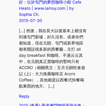
好：位於屯門的夢想咖啡小館 Cafe
Heato | www.iamsy.com | by
Sophia Ch.
2015-07-30
[…] 然後，我在長大以後基本上都沒有
到過屯門新墟，好久沒有。或者你們
都知道，現在元朗、屯門或新界地區
都有開設很多新的西餐廳，主打 all
day breakfast 和咖啡。不過云云其
中，在元朗真正賣咖啡的暫時只有
ACCRO（相關舊文：五月元朗吃食遊
記 (上)：大力推薦咖啡店 Accro
Coffee），其他都是以西餐式快餐喝
點東西的地方。 […]
Reply
2015 (春夏) 香港澳門咖啡茶室全集：