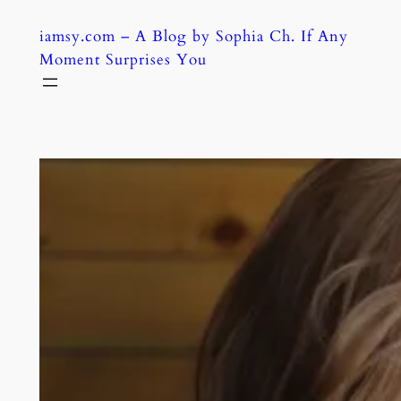
Skip
iamsy.com – A Blog by Sophia Ch. If Any
to
Moment Surprises You
content