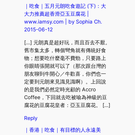
｜吃食｜五月元朗吃食遊記 (下)：大
大力推薦超香滑亞玉豆腐花 |
www.iamsy.com | by Sophia Ch.
2015-06-12
[…] 元朗真是超好玩，而且百去不厭。
舊市集太多，轉個彎角就有傳統好食
物；想要吃什麼毫不費勁，只要路上
你眼睛張開就可以了（那次跟台灣的
朋友聊到牛開心／牛歡喜，你們也一
定要到元朗來見識見識啊）。上回說
的是我們必然定時光顧的 Accro
Coffee，下回就去吃被喻為神級的豆
腐花的豆腐花皇者：亞玉豆腐花。 […]
Reply
｜香港｜吃食｜有目標的人永遠美