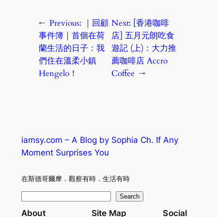
←
Previous:
｜回顧
Next:
[香港咖啡
事件簿｜首個在荷
店] 五月元朗吃食
蘭生活的日子：我
遊記 (上)：大力推
們住在溫柔小鎮
薦咖啡店 Accro
Hengelo！
Coffee
→
iamsy.com – A Blog by Sophia Ch. If Any
Moment Surprises You
在斯德哥爾摩．觀察有時．生活有時
S
Search
e
About
Site Map
Social