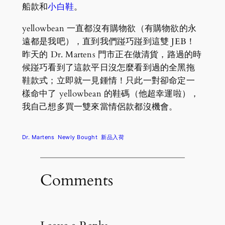
船款和
小白鞋
。
yellowbean 一直都沒有購物欲（有購物欲的永
遠都是我吧），直到我們踫巧踫到這雙 JEB！
昨天的 Dr. Martens 門市正在做清貨，路過的時
候踫巧看到了這款平日沒怎麼看到過的全黑拖
鞋款式；立即就一見鍾情！只此一對卻命定一
樣命中了 yellowbean 的鞋碼（他超幸運啦），
我自己想多買一雙來當情侶款都沒機會。
Dr. Martens
Newly Bought
新品入荷
Comments