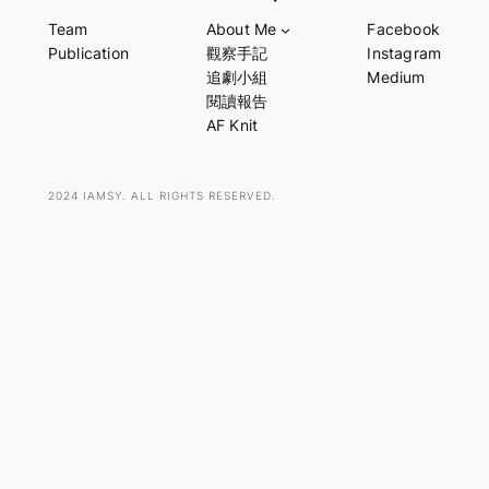
a
Team
About Me
Facebook
r
Publication
觀察手記
Instagram
c
追劇小組
Medium
h
閱讀報告
AF Knit
2024 IAMSY. ALL RIGHTS RESERVED.