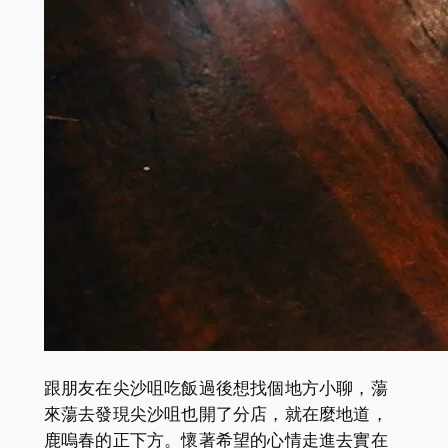
跟朋友在尖沙咀吃飯過後想找個地方小聊，蕩
來蕩去發現尖沙咀也開了分店，就在麼地道，
鹿嗚春的正下方。懷著希望的心情走進去實在