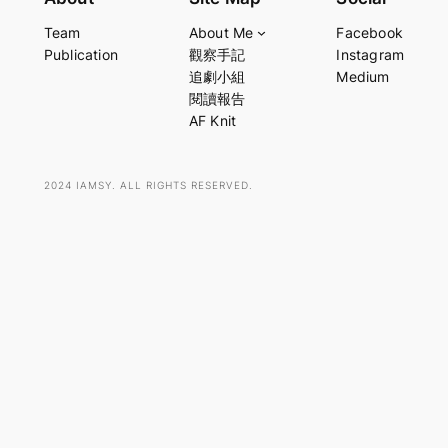
a
Team
About Me
Facebook
r
Publication
觀察手記
Instagram
c
追劇小組
Medium
h
閱讀報告
AF Knit
2024 IAMSY. ALL RIGHTS RESERVED.