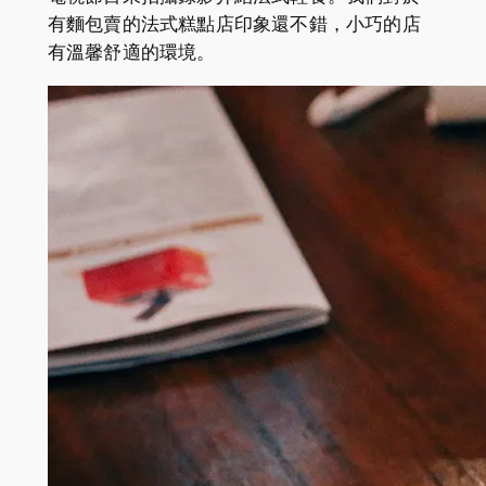
有麵包賣的法式糕點店印象還不錯，小巧的店
有溫馨舒適的環境。