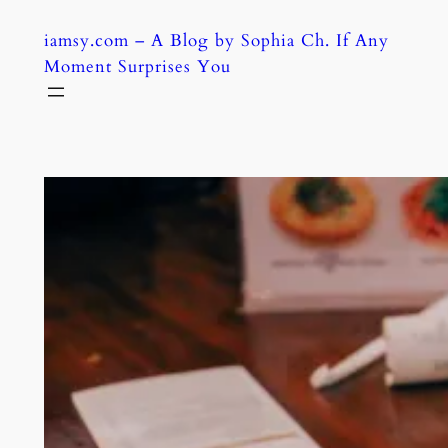
Skip
iamsy.com – A Blog by Sophia Ch. If Any
to
Moment Surprises You
content