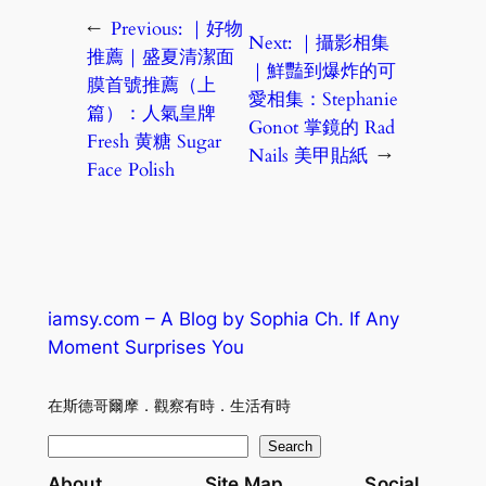
←
Previous:
｜好物
Next:
｜攝影相集
推薦｜盛夏清潔面
｜鮮豔到爆炸的可
膜首號推薦（上
愛相集：Stephanie
篇）：人氣皇牌
Gonot 掌鏡的 Rad
Fresh 黄糖 Sugar
Nails 美甲貼紙
→
Face Polish
iamsy.com – A Blog by Sophia Ch. If Any
Moment Surprises You
在斯德哥爾摩．觀察有時．生活有時
S
Search
e
About
Site Map
Social