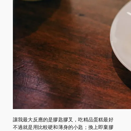
讓我最大反應的是膠匙膠叉，吃精品蛋糕最好
不過就是用比較硬和薄身的小匙；換上即棄膠