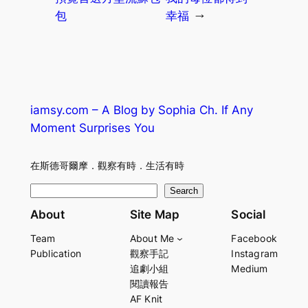
包
幸福
→
iamsy.com – A Blog by Sophia Ch. If Any
Moment Surprises You
在斯德哥爾摩．觀察有時．生活有時
S
Search
e
About
Site Map
Social
a
Team
About Me
Facebook
r
Publication
觀察手記
Instagram
c
追劇小組
Medium
h
閱讀報告
AF Knit