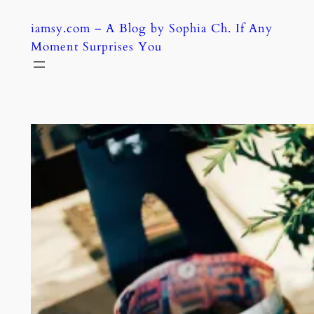
Skip
iamsy.com – A Blog by Sophia Ch. If Any
to
Moment Surprises You
content