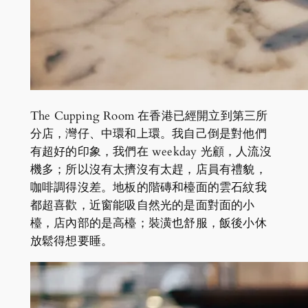
The Cupping Room 在香港已經開立到第三所
分店，灣仔、中環和上環。我自己倒是對他們
有超好的印象，我們在 weekday 光顧，人流沒
機多；所以沒有太擠沒有太趕，店員有禮貌，
咖啡調得沒差。地板的階磚和檯面的雲石紋我
都超喜歡，近窗能吸自然光的是面對面的小
檯，店內部的是高檯；裝潢也舒服，飯後小休
放鬆得想要睡。