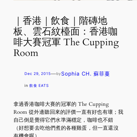
｜香港｜飲食｜階磚地
板、雲石紋檯面：香港咖
啡大賽冠軍 The Cupping
Room
—
Sophia CH. 蘇菲蔓
Dec 29, 2015
by
in
飲食 EATS
拿過香港咖啡大賽的冠軍的 The Cupping
Room 從外邊聽回來的評價一直有好也有壞；我
自己倒是覺得它們水準滿穩定，咖啡也不錯
（好想要去吃他們煮的各種雞蛋，但一直還沒
有機會喔）。