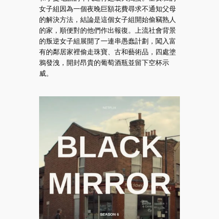
女子組因為一個夜晚巨額花費尋求不通知父母
的解決方法，結論是這個女子組開始偷竊熟人
的家，順便對的他們作出報復。上流社會背景
的叛逆女子組展開了一連串愚蠢計劃，闖入富
有的鄰居家裡偷走珠寶、古和藝術品，四處塗
鴉發洩，開封昂貴的葡萄酒瓶並留下空杯示
威。