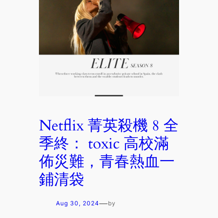
Netflix 菁英殺機 8 全
季終： toxic 高校滿
佈災難，青春熱血一
鋪清袋
—
Aug 30, 2024
by