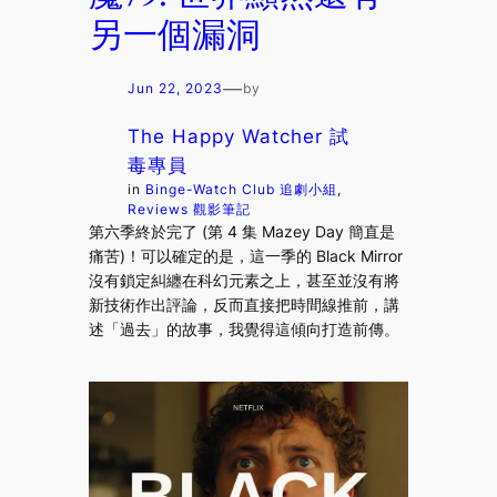
另一個漏洞
—
Jun 22, 2023
by
The Happy Watcher 試
毒專員
in
Binge-Watch Club 追劇小組
, 
Reviews 觀影筆記
第六季終於完了 (第 4 集 Mazey Day 簡直是
痛苦)！可以確定的是，這一季的 Black Mirror
沒有鎖定糾纏在科幻元素之上，甚至並沒有將
新技術作出評論，反而直接把時間線推前，講
述「過去」的故事，我覺得這傾向打造前傳。