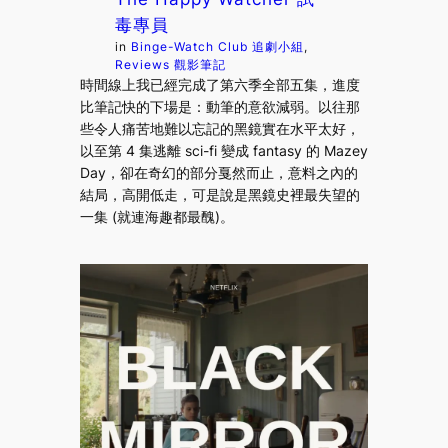
毒專員
in
Binge-Watch Club 追劇小組
, 
Reviews 觀影筆記
時間線上我已經完成了第六季全部五集，進度
比筆記快的下場是：動筆的意欲減弱。以往那
些令人痛苦地難以忘記的黑鏡實在水平太好，
以至第 4 集逃離 sci-fi 變成 fantasy 的 Mazey
Day，卻在奇幻的部分戛然而止，意料之內的
結局，高開低走，可是說是黑鏡史裡最失望的
一集 (就連海趣都最醜)。