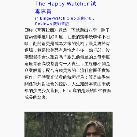
The Happy Watcher 試
毒專員
in
Binge-Watch Club 追劇小組
, 
Reviews 觀影筆記
Elite《菁英殺機》竟然一下就跑出八季，除了
首兩個季度叫好叫座，往後的幾季幾季慘不忍
睹，翻開篇更是成為大家的笑柄；眼見終於肯
退場，算是比美恐有羞愧之心多一點 (笑)。沒
期望就不會失望對嗎？跟先前無差的是每季度
這座青春高校都會有一人喪生，主線離不開是
命案解題，配合有錢貴族的上流社會圈子實際
運作、同時曝光父母的骯髒行為；算是由學生
關係寫到對社會的控訴。人生殘酷本質由未成
年的少男少女背負，Elite 寫的是殘酷世代裡面
成長的悲哀。