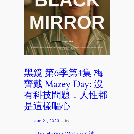
黑鏡 第6季第4集 梅
齊戴 Mazey Day: 沒
有科技問題，人性都
是這樣嘔心
—
Jun 21, 2023
by
The Happy Watcher 試