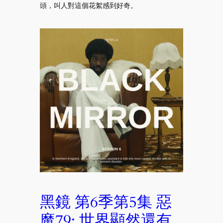
頭，叫人對這個花絮感到好奇。
黑鏡 第6季第5集 惡
魔79: 世界顯然還有