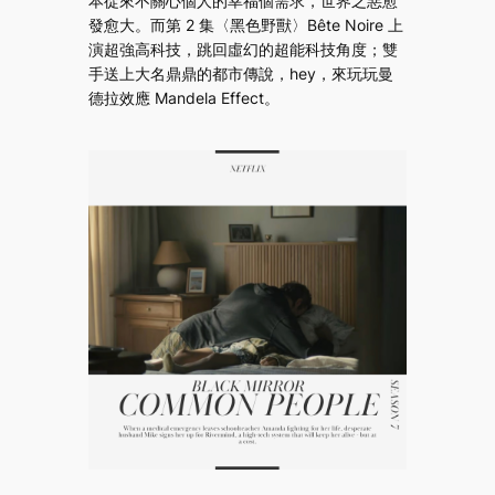
本從來不關心個人的幸福個需求，世界之惡愈
發愈大。而第 2 集〈黑色野獸〉Bête Noire 上
演超強高科技，跳回虛幻的超能科技角度；雙
手送上大名鼎鼎的都市傳說，hey，來玩玩曼
德拉效應 Mandela Effect。