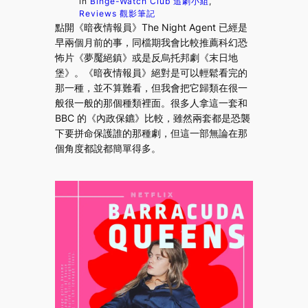
in
Binge-Watch Club 追劇小組
, 
Reviews 觀影筆記
點開《暗夜情報員》The Night Agent 已經是
早兩個月前的事，同檔期我會比較推薦科幻恐
怖片《夢魘絕鎮》或是反烏托邦劇《末日地
堡》。《暗夜情報員》絕對是可以輕鬆看完的
那一種，並不算難看，但我會把它歸類在很一
般很一般的那個種類裡面。很多人拿這一套和
BBC 的《內政保鑣》比較，雖然兩套都是恐襲
下要拼命保護誰的那種劇，但這一部無論在那
個角度都說都簡單得多。