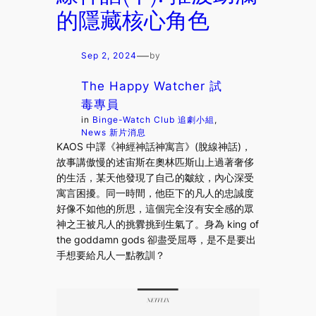
的隱藏核心角色
—
Sep 2, 2024
by
The Happy Watcher 試
毒專員
in
Binge-Watch Club 追劇小組
, 
News 新片消息
KAOS 中譯《神經神話神寓言》(脫線神話)，
故事講傲慢的述宙斯在奧林匹斯山上過著奢侈
的生活，某天他發現了自己的皺紋，內心深受
寓言困擾。同一時間，他臣下的凡人的忠誠度
好像不如他的所思，這個完全沒有安全感的眾
神之王被凡人的挑釁挑到生氣了。身為 king of
the goddamn gods 卻盡受屈辱，是不是要出
手想要給凡人一點教訓？