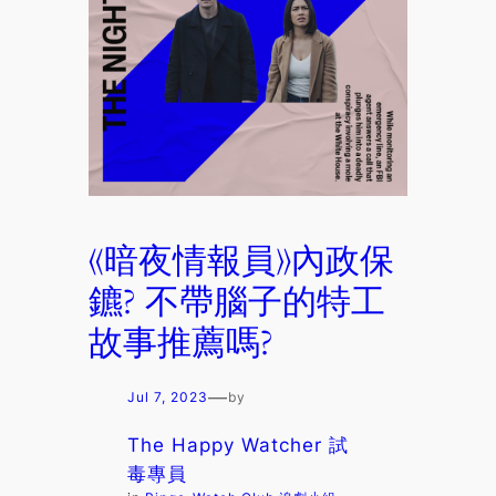
《暗夜情報員》內政保
鑣? 不帶腦子的特工
故事推薦嗎?
—
Jul 7, 2023
by
The Happy Watcher 試
毒專員