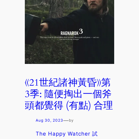
《21世紀諸神黃昏》第
3季: 隨便掏出一個斧
頭都覺得 (有點) 合理
—
Aug 30, 2023
by
The Happy Watcher 試