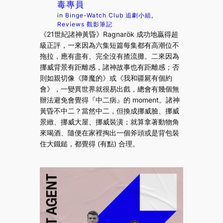
毒專員
in
Binge-Watch Club 追劇小組
, 
Reviews 觀影筆記
《21世紀諸神黃昏》Ragnarök 成功地贏得超
級正評，一來因為六集短篇每集都有高潮位不
拖拉，應有盡有、完全沒有揸流攤。二來因為
挪威背景有距離感，諸神故事也有距離感；否
則如親切像《降魔的》或《我和疆屍有個約
會》，一變異世界就很易出戲，總會有幾個無
辦法避免會覺得『中二病』的 moment。諸神
黃昏不中二？當然中二，但換成挪威臉、挪威
景緻、挪威大屋、挪威裝潢；就算拿著動物角
來喝酒、隨便在家裡掏出一個斧頭或是背包裝
住大鐵鎚，都覺得 (有點) 合理。