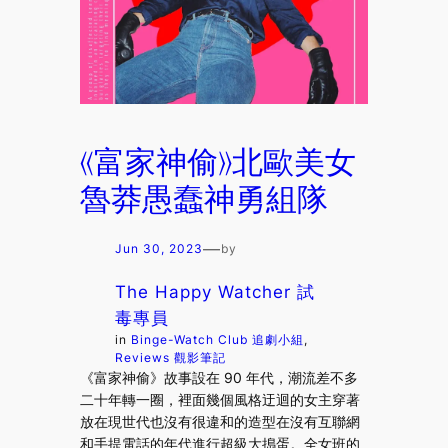
《富家神偷》北歐美女
魯莽愚蠢神勇組隊
—
Jun 30, 2023
by
The Happy Watcher 試
毒專員
in
Binge-Watch Club 追劇小組
, 
Reviews 觀影筆記
《富家神偷》故事設在 90 年代，潮流差不多
二十年轉一圈，裡面幾個風格迂迴的女主穿著
放在現世代也沒有很違和的造型在沒有互聯網
和手提電話的年代進行超級大搗蛋。全女班的