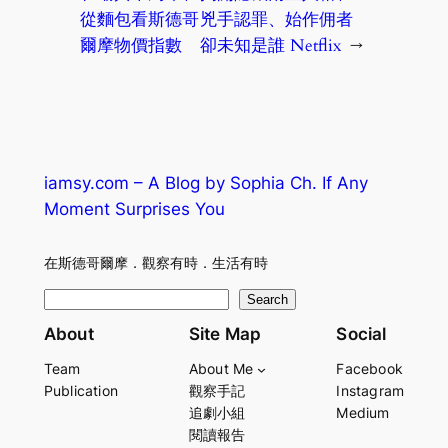
從麵包看斯德哥
兇手認罪、始作佣者
爾摩物價指數
卻未知是誰 Netflix
→
iamsy.com – A Blog by Sophia Ch. If Any
Moment Surprises You
在斯德哥爾摩．觀察有時．生活有時
S
Search
e
About
Site Map
Social
a
Team
About Me
Facebook
r
Publication
觀察手記
Instagram
c
追劇小組
Medium
h
閱讀報告