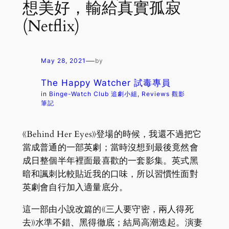
想美好，輸給真實孤寂
(Netflix)
—
May 28, 2021
by
The Happy Watcher 試毒專員
in
Binge-Watch Club 追劇小組
, 
Reviews 觀影
筆記
《Behind Her Eyes》登場的時候，我還不過把它
當成普通的一部英劇；當時沒想到最後竟然會
成日整個半年裡面最喜歡的一套影集。英式黑
暗和諷刺比較貼近我的口味，所以習慣性面對
英劇會自行加入適量底分。
這一部由小說改篇的《三人要守密，兩人得死
去》水準不錯、黑得徹底；結局高潮迭起。演妻