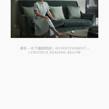
廣告 – 往下繼續閱讀｜ADVERTISEMENT –
CONTINUE READING BELOW