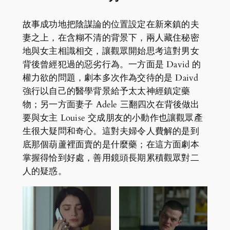
故事成功地把陰謀論的位置設定在新來鎮的夫
妻之上，在含糊不清的背景下，兩人藏住秘密
地與女主相識相交，讓觀眾開始思考這對男女
背後曾經犯過的惡劣行為。一方面是 David 的
權力欲的問題，劇本多次作為交待的是 Daivd
強行以自己的醫學背景給予太太神經鎮定藥
物；另一方面妻子 Adele 三翻四次在背後做出
要與女主 Louise 交成朋友的小動作也讓觀眾產
生很大疑問和奇心。這對夫婦令人費解的是到
底那個葫蘆裡面賣的是什麼藥；在這方面劇本
掌握得恰到好處，善用鏡頭長期累積觀眾對二
人的疑惑。