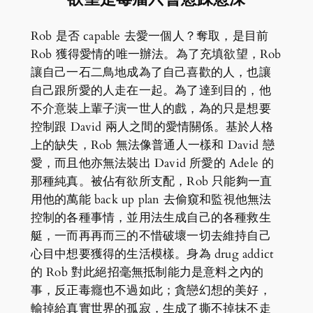
Rob 是否 capable 去愛一個人？奪取，是目前
Rob 獲得愛情的唯一辦法。為了充填欲望，Rob
讓自己一石二鳥地成為了自己喜歡的人，也讓
自己跟所愛的人走在一起。為了達到目的，他
不介意裝上輩子演一世人的戲，為的只是想要
控制跟 David 兩人之間的愛情關係。基於人格
上的缺失，Rob 無法像普通人一樣和 David 戀
愛，而且他亦無法裝出 David 所愛的 Adele 的
那種純真。被佔有欲所支配，Rob 只能夠一直
用他的萬能 back up plan 去偷窺和監視他無法
控制的各種事情，並用法生成自己的各種救生
艇，一而再再而三的不惜破壞一切去維持自己
心目中想要獲得的生活模樣。身為 drug addict
的 Rob 對此絕招毫無抵制能力是意料之內的
事，反正毒癮也不過如此；貪戀幻想的美好，
輸掉給真實世界的孤寂，生成了撕不掉抹不走