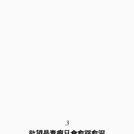
3
欲望是毒瘤只會愈踩愈深