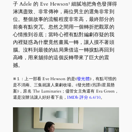
子 Adele 的 Eve Hewson¹ 細膩地把角色發揮得
淋漓盡致、非常傳神，兩位男主的選角非常到
位。整個故事的流暢程度非常高，最終部分的
前奏有點突兀、忽然之間用一個轉折把觀眾的
心情推到谷底；當時心裡有點對編劇存疑的我
內裡疑惑為什麼竟然畫風一轉，讓人摸不著頭
腦。沒料到最後的結局乘借這一轉捩點再回到
高峰，用來舖排的這個反轉帶來了巨大的震
撼。
※１：上一部看 Eve Hewson 的是《
發光體
》，有點可惜的
是不消兩、三集就讓人棄劇收場。《發光體》另譯《星晨懸
案》，原名 The Luminaries；儘管女主角還有 Eva Green，
還是沒辦法讓人好好看下去，
IMDb 評分 6.4/10
。