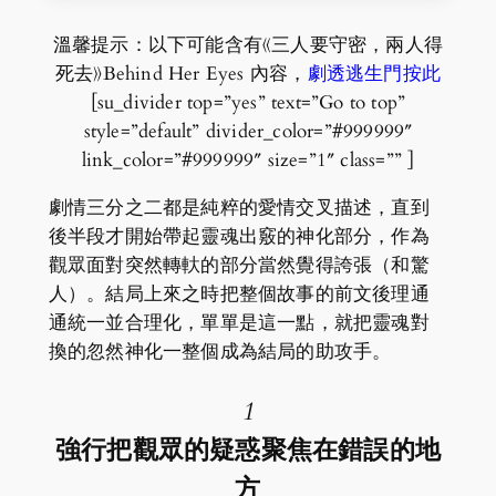
溫馨提示：以下可能含有《三人要守密，兩人得
死去》Behind Her Eyes 內容，
劇透逃生門按此
[su_divider top=”yes” text=”Go to top”
style=”default” divider_color=”#999999″
link_color=”#999999″ size=”1″ class=”” ]
劇情三分之二都是純粹的愛情交叉描述，直到
後半段才開始帶起靈魂出竅的神化部分，作為
觀眾面對突然轉軑的部分當然覺得誇張（和驚
人）。結局上來之時把整個故事的前文後理通
通統一並合理化，單單是這一點，就把靈魂對
換的忽然神化一整個成為結局的助攻手。
1
強行把觀眾的疑惑聚焦在錯誤的地
方