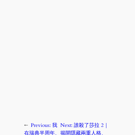
←
Previous:
我
Next:
誰殺了莎拉 2｜
在瑞典半周年、
揭開隱藏兩重人格、