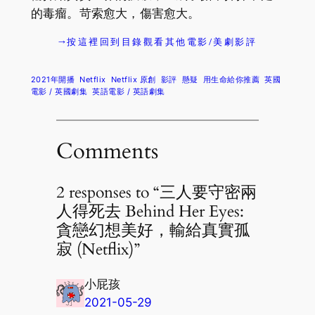
的毒瘤。苛索愈大，傷害愈大。
→按這裡回到目錄觀看其他電影/美劇影評
2021年開播
Netflix
Netflix 原創
影評
懸疑
用生命給你推薦
英國
電影 / 英國劇集
英語電影 / 英語劇集
Comments
2 responses to “三人要守密兩
人得死去 Behind Her Eyes:
貪戀幻想美好，輸給真實孤
寂 (Netflix)”
小屁孩
2021-05-29