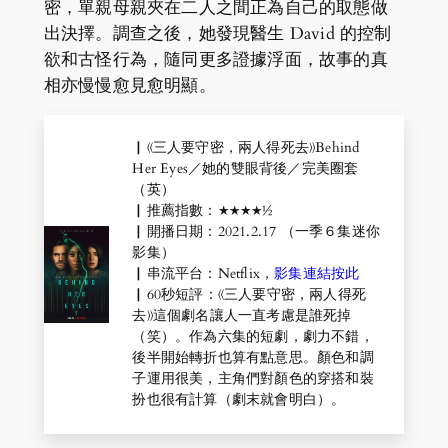
密，單親母親夾在二人之間正為自己的取態做
出決擇。調查之後，她發現醫生 David 的控制
欲和古怪行為，隨同更多證據浮面，故事的真
相亦慢慢愈見愈明顯。
▏《三人要守密，兩人得死去》Behind
Her Eyes／她的雙眼背後／完美圈套
（英）
▏推薦指數：★★★★½
▏開播日期：2021.2.17 （一季６集迷你
影集）
▏串流平台：Netflix，
影集連結按此
▏60秒短評：《三人要守密，兩人得死
去》這個劇名讓人一直考慮是誰死掉
（笑）。作為六集的短劇，劇力不錯，
後半開始轉折也算有點意思。顏色和調
子運用很美，主角們對顏色的穿搭和裝
扮也很有計算（劇末就會明白）。