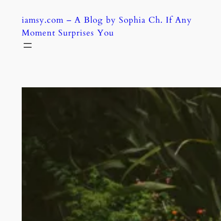
Skip
iamsy.com – A Blog by Sophia Ch. If Any
to
Moment Surprises You
content