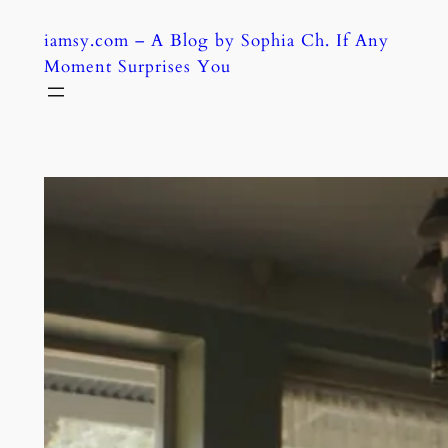
Skip
iamsy.com – A Blog by Sophia Ch. If Any
to
Moment Surprises You
content