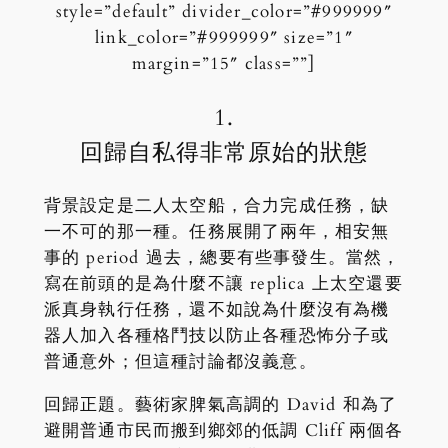
style=”default” divider_color=”#999999″
link_color=”#999999″ size=”1″
margin=”15″ class=””]
1.
回歸自私得非常原始的狀態
背景設定是二人太空船，合力完成任務，缺
一不可的那一種。任務展開了兩年，相安無
事的 period 過去，總要有些事發生。當然，
寫在前頭的是為什麼不讓 replica 上太空還要
派真身執行任務，還不如說為什麼沒有為機
器人加入各種格鬥技以防止各種恐怖分子或
普通意外；但這種討論都沒義意。
回歸正題。藝術家脾氣高調的 David 和為了
避開普通市民而搬到鄉郊的低調 Cliff 兩個各