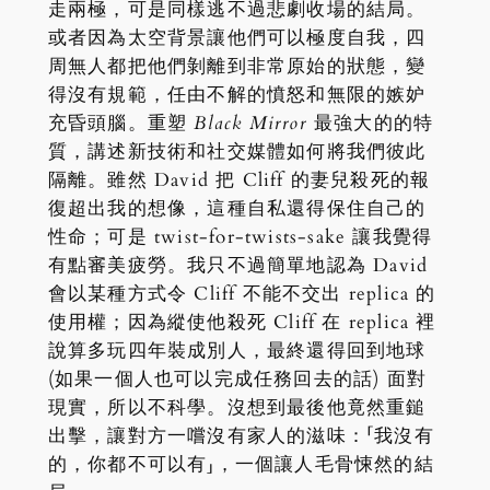
走兩極，可是同樣逃不過悲劇收場的結局。
或者因為太空背景讓他們可以極度自我，四
周無人都把他們剝離到非常原始的狀態，變
得沒有規範，任由不解的憤怒和無限的嫉妒
充昏頭腦。重塑
Black Mirror
最強大的的特
質，講述新技術和社交媒體如何將我們彼此
隔離。雖然 David 把 Cliff 的妻兒殺死的報
復超出我的想像，這種自私還得保住自己的
性命；可是 twist-for-twists-sake 讓我覺得
有點審美疲勞。我只不過簡單地認為 David
會以某種方式令 Cliff 不能不交出 replica 的
使用權；因為縱使他殺死 Cliff 在 replica 裡
說算多玩四年裝成別人，最終還得回到地球
(如果一個人也可以完成任務回去的話) 面對
現實，所以不科學。沒想到最後他竟然重鎚
出擊，讓對方一嚐沒有家人的滋味：「我沒有
的，你都不可以有」，一個讓人毛骨悚然的結