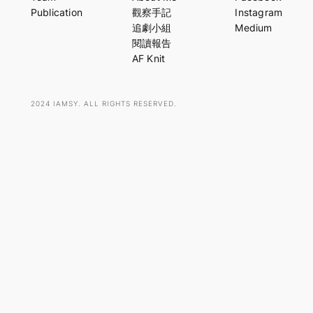
r
Publication
觀察手記
Instagram
c
追劇小組
Medium
h
閱讀報告
AF Knit
2024 IAMSY. ALL RIGHTS RESERVED.