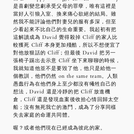
是喜劇變悲劇承受父母的罪孽，唯有這裡是
當好人引狼入室、換來痛心欲絕的結局。雖
然我不能評論他們對妻兒的服有多深，但至
少看起來不比自己的生命重要。我起初有把
這解讀成為 David 覺得殺掉 Cliff 的家人比
較獲死 Cliff 本身更加殘酷，所以不想便宜了
對他放狠話的 Cliff；但最後 David 把另一
張椅子踢出去示意 Cliff 坐下來聊聊的時候，
我就知道他並不是要毀了他，他只是給他一
個教訓，他們仍然 on the same team。人類
愚蠢行為在他們身上至少都沒有犧牲自己的
想法，David 還是冷靜的把 Cliff 放進機
倉，Cliff 還是發現血案後收拾心情回歸太空
船；沒有無死我亡的激鬥，成為了分享同樣
失去家庭的命運共同體。
喔？或者他們現在已經成為彼此的家。