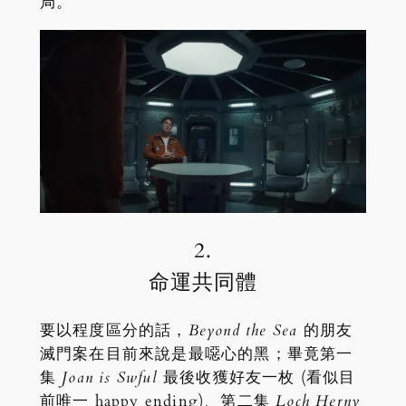
局。
2.
命運共同體
要以程度區分的話，
Beyond the Sea
的朋友
滅門案在目前來說是最噁心的黑；畢竟第一
集
Joan is Swful
最後收獲好友一枚 (看似目
前唯一 happy ending)、第二集
Loch Herny