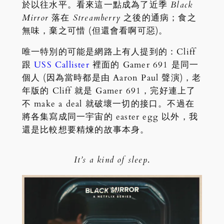
於以往水平。看來這一點成為了近季
Black
Mirror
落在
Streamberry
之後的通病；食之
無味，棄之可惜 (但還會看啊可惡)。
唯一特別的可能是網路上有人提到的：Cliff
跟
USS Callister
裡面的 Gamer 691 是同一
個人 (因為當時都是由 Aaron Paul 聲演)，老
年版的 Cliff 就是 Gamer 691，完好連上了
不 make a deal 就破壞一切的接口。不過在
將各集寫成同一宇宙的 easter egg 以外，我
還是比較想要精煉的故事本身。
It’s a kind of sleep
.