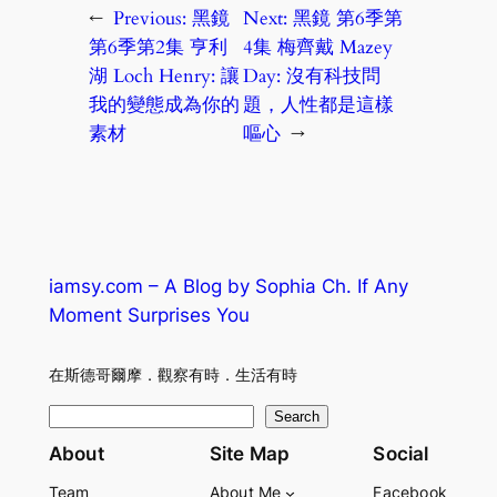
←
Previous:
黑鏡
Next:
黑鏡 第6季第
第6季第2集 亨利
4集 梅齊戴 Mazey
湖 Loch Henry: 讓
Day: 沒有科技問
我的變態成為你的
題，人性都是這樣
素材
嘔心
→
iamsy.com – A Blog by Sophia Ch. If Any
Moment Surprises You
在斯德哥爾摩．觀察有時．生活有時
S
Search
e
About
Site Map
Social
a
Team
About Me
Facebook