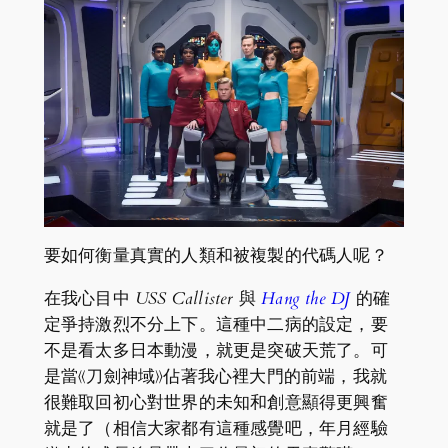
要如何衡量真實的人類和被複製的代碼人呢？
在我心目中
USS Callister
與
Hang the DJ
的確
定爭持激烈不分上下。這種中二病的設定，要
不是看太多日本動漫，就更是突破天荒了。可
是當《刀劍神域》佔著我心裡大門的前端，我就
很難取回初心對世界的未知和創意顯得更興奮
就是了（相信大家都有這種感覺吧，年月經驗