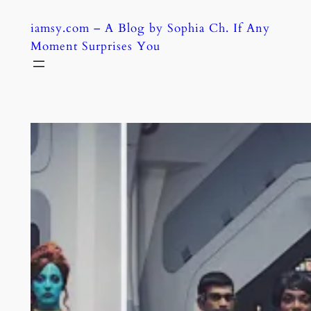
Skip
iamsy.com – A Blog by Sophia Ch. If Any
to
Moment Surprises You
content