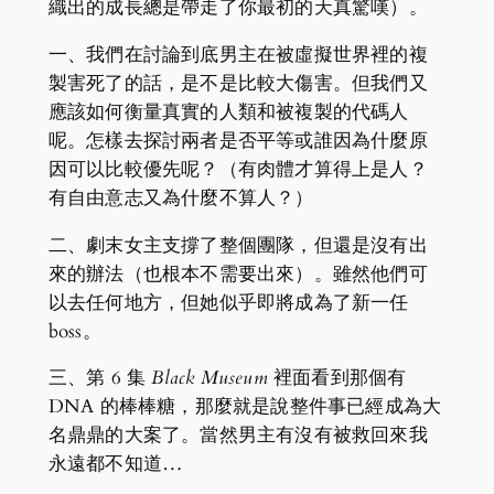
織出的成長總是帶走了你最初的天真驚嘆）。
一、我們在討論到底男主在被虛擬世界裡的複
製害死了的話，是不是比較大傷害。但我們又
應該如何衡量真實的人類和被複製的代碼人
呢。怎樣去探討兩者是否平等或誰因為什麼原
因可以比較優先呢？（有肉體才算得上是人？
有自由意志又為什麼不算人？）
二、劇末女主支撐了整個團隊，但還是沒有出
來的辦法（也根本不需要出來）。雖然他們可
以去任何地方，但她似乎即將成為了新一任
boss。
三、第 6 集
Black Museum
裡面看到那個有
DNA 的棒棒糖，那麼就是說整件事已經成為大
名鼎鼎的大案了。當然男主有沒有被救回來我
永遠都不知道…