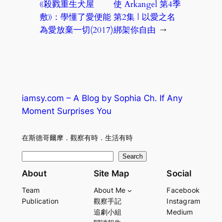
《殺戮重生犬屋
使 Arkangel 第4季
敷》：學懂了愛便能
第2集 | 以愛之名
為愛放棄一切(2017)
綁架你自由
→
iamsy.com – A Blog by Sophia Ch. If Any
Moment Surprises You
在斯德哥爾摩．觀察有時．生活有時
S
Search
e
About
Site Map
Social
a
Team
About Me
Facebook
r
Publication
觀察手記
Instagram
c
追劇小組
Medium
h