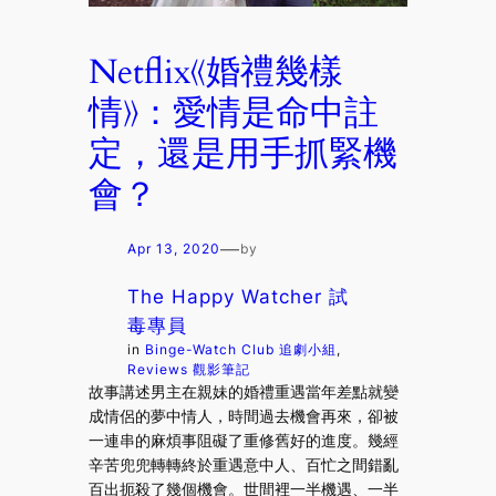
Netflix《婚禮幾樣
情》：愛情是命中註
定，還是用手抓緊機
會？
—
Apr 13, 2020
by
The Happy Watcher 試
毒專員
in
Binge-Watch Club 追劇小組
, 
Reviews 觀影筆記
故事講述男主在親妹的婚禮重遇當年差點就變
成情侶的夢中情人，時間過去機會再來，卻被
一連串的麻煩事阻礙了重修舊好的進度。幾經
辛苦兜兜轉轉終於重遇意中人、百忙之間錯亂
百出扼殺了幾個機會。世間裡一半機遇、一半