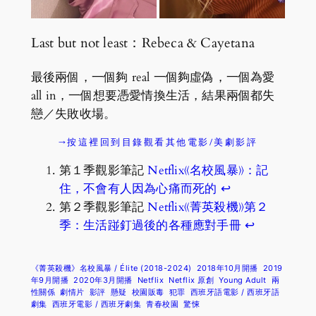
Last but not least：Rebeca & Cayetana
最後兩個，一個夠 real 一個夠虛偽，一個為愛
all in，一個想要憑愛情換生活，結果兩個都失
戀／失敗收場。
→按這裡回到目錄觀看其他電影/美劇影評
第１季觀影筆記
Netflix《名校風暴》：記
住，不會有人因為心痛而死的
↩︎
第２季觀影筆記
Netflix《菁英殺機》第２
季：生活踫釘過後的各種應對手冊
↩︎
《菁英殺機》名校風暴 / Élite (2018-2024)
2018年10月開播
2019
年9月開播
2020年3月開播
Netflix
Netflix 原創
Young Adult
兩
性關係
劇情片
影評
懸疑
校園販毒
犯罪
西班牙語電影 / 西班牙語
劇集
西班牙電影 / 西班牙劇集
青春校園
驚悚