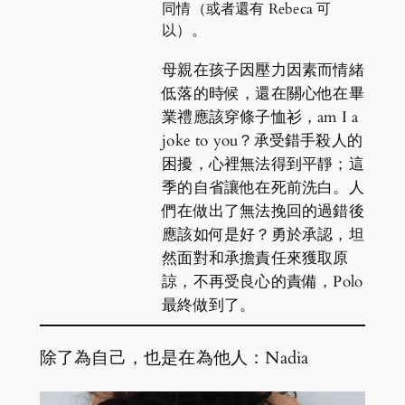
同情（或者還有 Rebeca 可
以）。
母親在孩子因壓力因素而情緒
低落的時候，還在關心他在畢
業禮應該穿條子恤衫，am I a
joke to you？承受錯手殺人的
困擾，心裡無法得到平靜；這
季的自省讓他在死前洗白。人
們在做出了無法挽回的過錯後
應該如何是好？勇於承認，坦
然面對和承擔責任來獲取原
諒，不再受良心的責備，Polo
最終做到了。
除了為自己，也是在為他人：Nadia