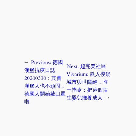
←
Previous:
德國
Next:
超完美社區
漢堡抗疫日誌
Vivarium: 跌入模疑
20200330：其實
城市與世隔絕，唯
漢堡人也不頑固，
一指令：把這個陌
德國人開始戴口罩
生嬰兒撫養成人
→
啦