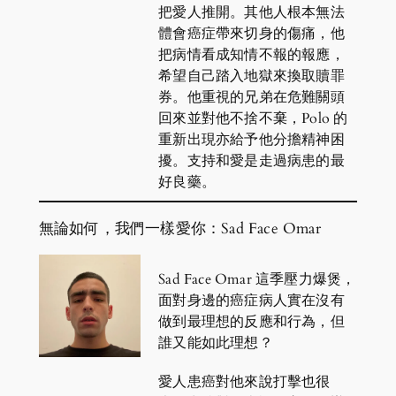
把愛人推開。其他人根本無法
體會癌症帶來切身的傷痛，他
把病情看成知情不報的報應，
希望自己踏入地獄來換取贖罪
券。他重視的兄弟在危難關頭
回來並對他不捨不棄，Polo 的
重新出現亦給予他分擔精神困
擾。支持和愛是走過病患的最
好良藥。
無論如何，我們一樣愛你：Sad Face Omar
Sad Face Omar 這季壓力爆煲，
面對身邊的癌症病人實在沒有
做到最理想的反應和行為，但
誰又能如此理想？
愛人患癌對他來說打擊也很