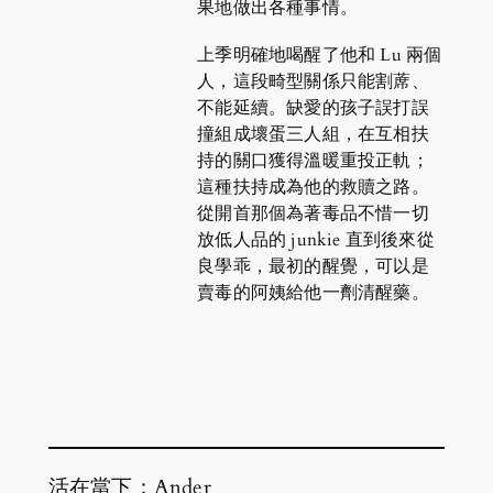
果地做出各種事情。
上季明確地喝醒了他和 Lu 兩個
人，這段畸型關係只能割蓆、
不能延續。缺愛的孩子誤打誤
撞組成壞蛋三人組，在互相扶
持的關口獲得溫暖重投正軌；
這種扶持成為他的救贖之路。
從開首那個為著毒品不惜一切
放低人品的 junkie 直到後來從
良學乖，最初的醒覺，可以是
賣毒的阿姨給他一劑清醒藥。
活在當下：Ander