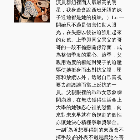
演員群組裡面人氣最高的明
星，我身邊會說西班牙語的妹
子通通都是她的粉絲。）Lu 一
開始只不過是個害怕世人眼
光，在失戀以後被迫強壯起來
的女孩。上季與同父異父的哥
哥的一段不倫戀關係浮面，成
為整個季度的重心。這季，父
親用過度的權能對兒子的迫壓
驅使她挺身而出對抗父親，墜
落和放縱以外，透過自己審視
要去維護誰而當上反抗的一
員。父親眼裡的乖乖女形象瞬
間崩壞，在無法獲得生活金上
大學的她強忍心裡的恐懼，向
來對未來早就有所規劃的個性
亦讓她決心積極爭取獎學金。
一副「為著想要得到的東西會不
擇手段」的外表不過是讓她在害