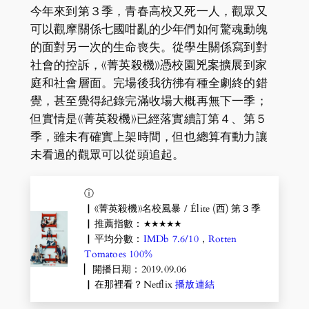
今年來到第３季，青春高校又死一人，觀眾又
可以觀摩關係七國咁亂的少年們如何驚魂動魄
的面對另一次的生命喪失。從學生關係寫到對
社會的控訴，《菁英殺機》憑校園兇案擴展到家
庭和社會層面。完場後我彷彿有種全劇終的錯
覺，甚至覺得紀錄完滿收場大概再無下一季；
但實情是《菁英殺機》已經落實續訂第４、第５
季，雖未有確實上架時間，但也總算有動力讓
未看過的觀眾可以從頭追起。
ⓘ
▏《菁英殺機》名校風暴 / Élite (西) 第３季
▏推薦指數：★★★★★
▏平均分數：
IMDb 7.6/10
，
Rotten
Tomatoes 100%
▏開播日期：2019.09.06
▏在那裡看？Netflix
播放連結