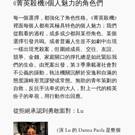
《菁英殺機》個人魅力的角色們
每一個選擇，都強化了角色性格。《菁英殺機》
裡面每個人都有其極具特色的個人魅力；我們
從觀看的過程，或多或少都與某些角色、某個
選擇引發共嗚。或者普遍人生並不如劇中出現
一樣出現兇殺案，但圍繞成長、交往、友誼、
競爭、金錢、家庭關口的掙扎總是如此緊貼我
們的生命。由兇案出發，第３季乘載著社會對
不公義的躁動，執法機關沉醉於安逸和自滿的
態度讓畸形荒謬變成常態。無助的青年策劃的
自救，反抗手法卑劣的大人，對上一代的精英
份子的卑視，用行動作出回應。
從拒絕承認到勇敢面對：Lu
（演 Lu 的 Danna Paola 是整個