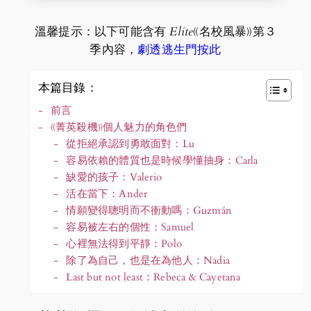
溫馨提示：以下可能含有
Elite
《名校風暴》第３
季內容，
劇透逃生門按此
本篇目錄：
前言
《菁英殺機》個人魅力的角色們
從拒絕承認到勇敢面對：Lu
容易依賴的體質也是時候學懂抽身：Carla
缺愛的孩子：Valerio
活在當下：Ander
情願變得聰明而不衝動嗎：Guzmán
容易被左右的個性：Samuel
心裡無法得到平靜：Polo
除了為自己，也是在為他人：Nadia
Last but not least：Rebeca & Cayetana