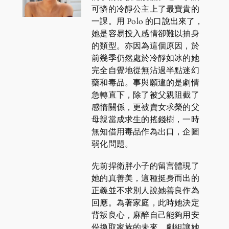
可憐的冷靜公主上了最寶貴的
一課。用 Polo 的口說出來了，
她是容易投入感情卻難以抽身
的類型。亦因為這個原因，於
前幾季仍然處於冷靜如冰的她
完全自覺地從無沾過半點迷幻
藥和毒品。事與願違的是劇情
急轉直下，除了被父親阻截了
感惰關係，更被賣女求榮的父
母親當成求生的搖錢樹，一時
無知借用毒品作為出口，企圖
弱化問題。
先前捍衛胖小子的留言體現了
她的真善美，這種挺身而出的
正義並不求別人說她善良作為
回應。為著家庭，此時她決定
背叛良心，麻醉自己能夠用安
份換取家族的未來。劇組讓她