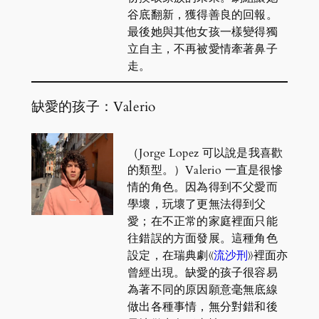
谷底翻新，獲得善良的回報。
最後她與其他女孩一樣變得獨
立自主，不再被愛情牽著鼻子
走。
缺愛的孩子：Valerio
（Jorge Lopez 可以說是我喜歡
的類型。）Valerio 一直是很慘
情的角色。因為得到不父愛而
學壞，玩壞了更無法得到父
愛；在不正常的家庭裡面只能
往錯誤的方面發展。這種角色
設定，在瑞典劇《
流沙刑
》裡面亦
曾經出現。缺愛的孩子很容易
為著不同的原因願意毫無底線
做出各種事情，無分對錯和後