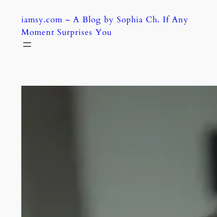
Skip
iamsy.com – A Blog by Sophia Ch. If Any
to
Moment Surprises You
content