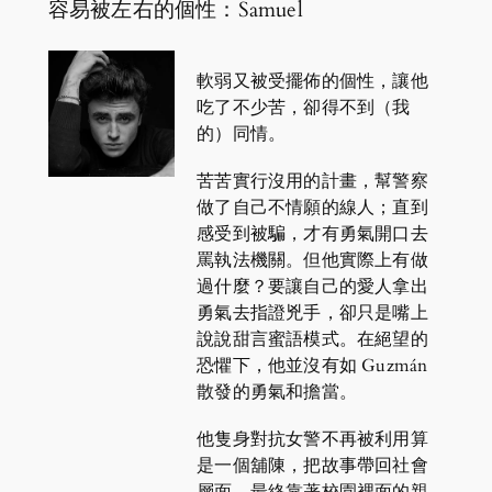
容易被左右的個性：Samuel
軟弱又被受擺佈的個性，讓他
吃了不少苦，卻得不到（我
的）同情。
苦苦實行沒用的計畫，幫警察
做了自己不情願的線人；直到
感受到被騙，才有勇氣開口去
罵執法機關。但他實際上有做
過什麼？要讓自己的愛人拿出
勇氣去指證兇手，卻只是嘴上
說說甜言蜜語模式。在絕望的
恐懼下，他並沒有如 Guzmán
散發的勇氣和擔當。
他隻身對抗女警不再被利用算
是一個舖陳，把故事帶回社會