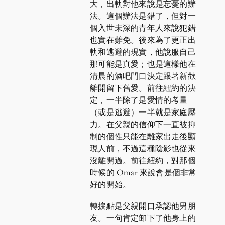
大，出軌對他來說是忘憂的辦
法。這個辦法是錯了，但對一
個入世未深的青年人來說犯錯
也實在難免。後來為了更正出
軌和逃避的現實，他說服自己
那可能是真愛；也是這樣他在
清晨的酒吧門口決定跟著新歡
離開留下舊愛。前往紐約的決
定，一半除了是愛情的考量
（或是逃避）一半就是家庭壓
力。在父親的信仰下一直被抑
制的個性只能在離家出走後顯
現人前，不過這種陰影也從來
沒離開過。前往紐約，對那個
時候的 Omar 來說會是個非常
好的開始。
轉捩點是父親開口承認他男朋
友。一句肯定卸下了他身上的