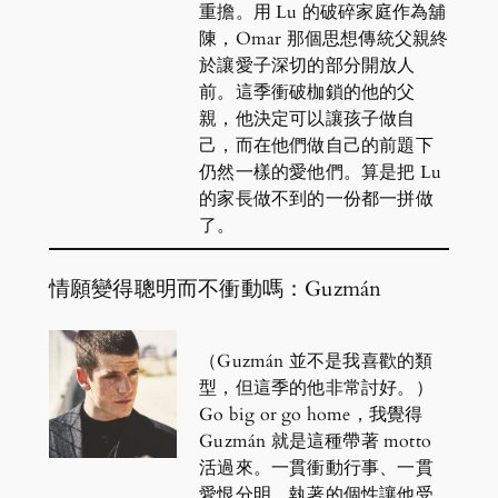
重擔。用 Lu 的破碎家庭作為舖
陳，Omar 那個思想傳統父親終
於讓愛子深切的部分開放人
前。這季衝破枷鎖的他的父
親，他決定可以讓孩子做自
己，而在他們做自己的前題下
仍然一樣的愛他們。算是把 Lu
的家長做不到的一份都一拼做
了。
情願變得聰明而不衝動嗎：Guzmán
（Guzmán 並不是我喜歡的類
型，但這季的他非常討好。）
Go big or go home，我覺得
Guzmán 就是這種帶著 motto
活過來。一貫衝動行事、一貫
愛恨分明。執著的個性讓他受