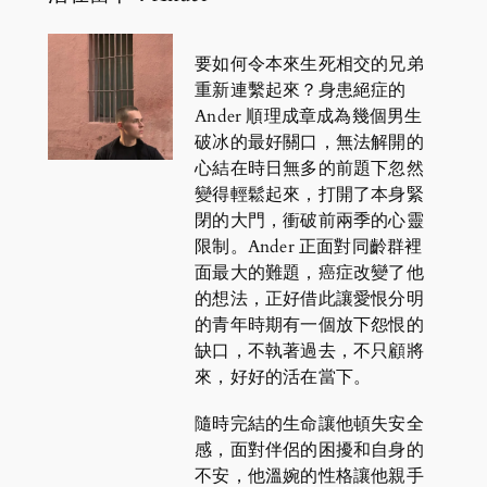
要如何令本來生死相交的兄弟
重新連繫起來？身患絕症的
Ander 順理成章成為幾個男生
破冰的最好關口，無法解開的
心結在時日無多的前題下忽然
變得輕鬆起來，打開了本身緊
閉的大門，衝破前兩季的心靈
限制。Ander 正面對同齡群裡
面最大的難題，癌症改變了他
的想法，正好借此讓愛恨分明
的青年時期有一個放下怨恨的
缺口，不執著過去，不只顧將
來，好好的活在當下。
隨時完結的生命讓他頓失安全
感，面對伴侶的困擾和自身的
不安，他溫婉的性格讓他親手