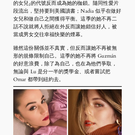
的女兒」的代號反而成為她的枷鎖。隨同性愛片
段流出，堅持要到美國讀書；Nadia 似乎在做好
女兒和做自己之間獲得平衡。這季的她不再二
話不說就將人拒絕在外反而讓她錯信好人，被
當成男女交往幸福快樂的煙幕。
雖然這份關係並不真實，但反而讓她不再被無
形的規條限制自己。這季的她不再將 Guzmán
的好意浪費，除了為自己，也在為他們爭取，
無論與 Lu 是分一半的獎學金、或者嘗試把
Omar 都帶到紐約去。