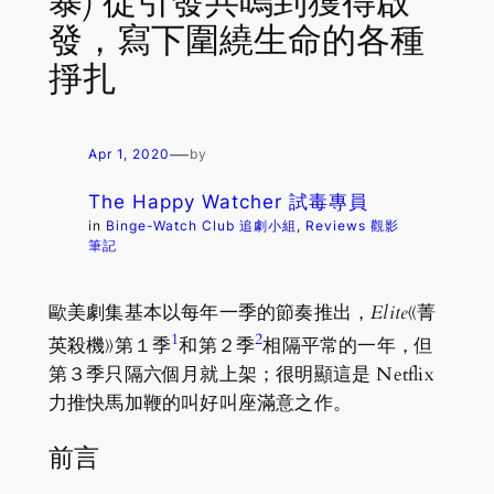
暴) 從引發共嗚到獲得啟
發，寫下圍繞生命的各種
掙扎
—
Apr 1, 2020
by
The Happy Watcher 試毒專員
in
Binge-Watch Club 追劇小組
, 
Reviews 觀影
筆記
歐美劇集基本以每年一季的節奏推出，
Elite
《菁
1
2
英殺機》第１季
和第２季
相隔平常的一年，但
第３季只隔六個月就上架；很明顯這是 Netflix
力推快馬加鞭的叫好叫座滿意之作。
前言