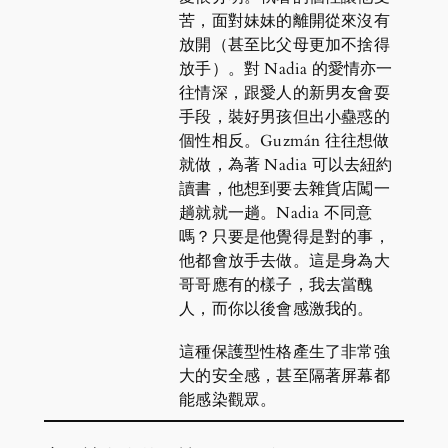
苦，面對妹妹的離開從來沒有
放開（甚至比父母更加不捨得
放手）。對 Nadia 的愛情亦一
往情深，跟愛人的新男友會耍
手段，裝好男孩但出小蠱惑的
個性相反。Guzmán 往往想做
就做，為著 Nadia 可以去紐約
讀書，他想到要去雜貨店闖一
趟就就一趟。Nadia 不同意
嗎？只要是他覺得是對的事，
他都會放手去做。這是身為大
哥哥應有的樣子，我去當醜
人，而你以後會感激我的。
這種保護型性格產生了非常強
大的安全感，甚至隔著屏幕都
能感染觀眾。