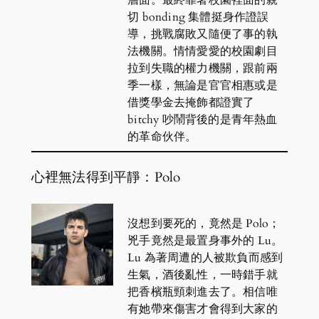
層面。最終靠著校園裡面的親
切 bonding 集體挺身作證誤
導，挑戰腐敗又隨便了事的執
法機關。情情愛愛的校園劇目
拉到失職的權力機關，跟前兩
季一樣，無論是官官相惠或是
借獎學金去掩飾都證實了
bitchy 吵鬧背後的是青年熱血
的革命伙伴。
心裡無法得到平靜：Polo
沒想到要死的，竟然是 Polo；
兇手竟然是最置身事外的 Lu。
Lu 為著周遭的人被欺負而感到
生氣，酒後亂性，一時錯手就
把香檳瓶頸刺進去了。相信唯
有她帶來傷害才會得到大家的