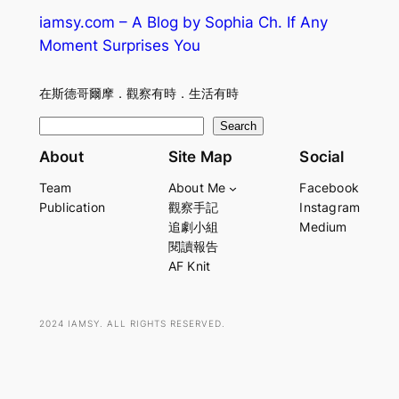
iamsy.com – A Blog by Sophia Ch. If Any
Moment Surprises You
在斯德哥爾摩．觀察有時．生活有時
S
Search
e
About
Site Map
Social
a
Team
About Me
Facebook
r
Publication
觀察手記
Instagram
c
追劇小組
Medium
h
閱讀報告
AF Knit
2024 IAMSY. ALL RIGHTS RESERVED.