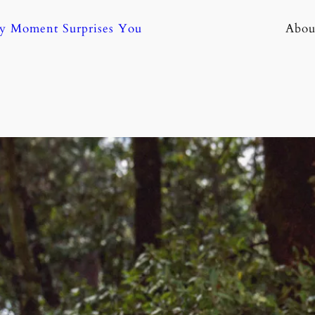
ny Moment Surprises You
Abou