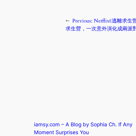
←
Previous:
Netflix《逃離
求生營，一次意外演化成兩派
iamsy.com – A Blog by Sophia Ch. If Any
Moment Surprises You