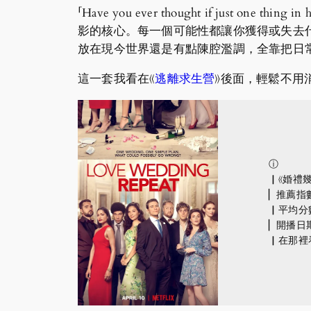
「Have you ever thought if just one thing in 
影的核心。每一個可能性都讓你獲得或失去什
放在現今世界還是有點陳腔濫調，全靠把日
這一套我看在《
逃離求生營
》後面，輕鬆不用
ⓘ
▏《婚禮幾樣情
▏推薦指
▏平均分
▏開播日期：
▏在那裡看？