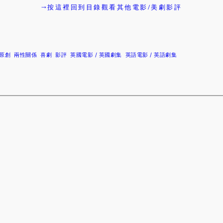
→按這裡回到目錄觀看其他電影/美劇影評
x 原創
兩性關係
喜劇
影評
英國電影 / 英國劇集
英語電影 / 英語劇集