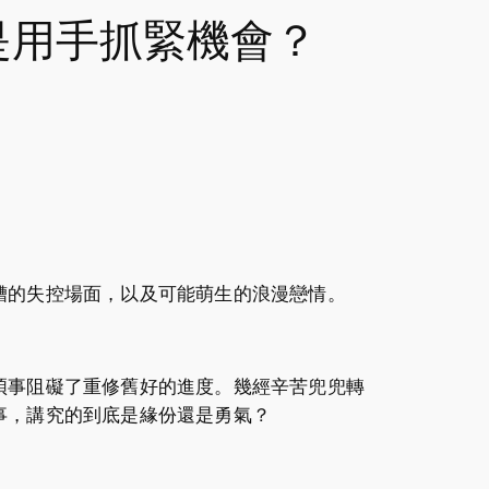
還是用手抓緊機會？
糟的失控場面，以及可能萌生的浪漫戀情。
煩事阻礙了重修舊好的進度。幾經辛苦兜兜轉
事，講究的到底是緣份還是勇氣？