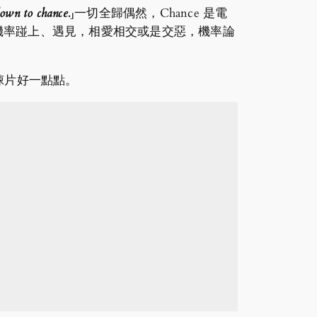
down to chance.
」一切全歸偶然，Chance 是電
的機率踫上、遇見，相愛相交或是交惡，機率論
悚片好一點點。