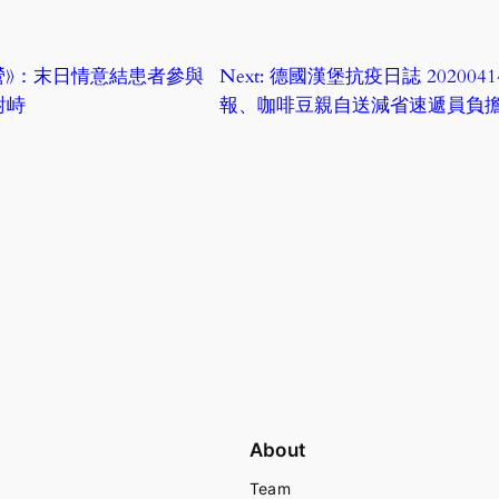
求生營》：末日情意結患者參與
Next:
德國漢堡抗疫日誌 20200
對峙
報、咖啡豆親自送減省速遞員負
About
Team