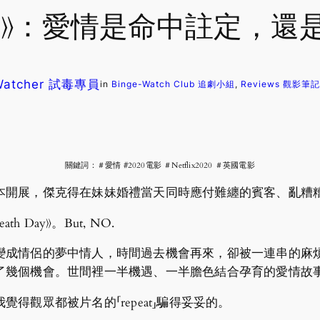
幾樣情》：愛情是命中註定，
 Watcher 試毒專員
in
Binge-Watch Club 追劇小組
, 
Reviews 觀影筆記
關鍵詞：＃愛情 #2020電影 ＃Netflix2020 ＃英國電影
本開展，傑克得在妹妹婚禮當天同時應付難纏的賓客、亂糟
 Day》。But, NO.
變成情侶的夢中情人，時間過去機會再來，卻被一連串的麻
了幾個機會。世間裡一半機遇、一半膽色結合孕育的愛情故
得觀眾都被片名的「repeat」騙得妥妥的。