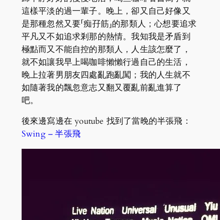
這樣平淡的過一輩子。晚上，卻又自己好像又
是那種忽然又要「痴孖筋」的那類人；心想要追求
平凡又不如追求剎那的熱情。我知我是矛盾到
極點而又不能自控的那類人，人生該怎麼了，
就不如讓我早上喝咖啡懶懶行過自己的生活，
晚上拉著男朋友四處亂跑亂闖；我的人生就不
如隨著我的飄忽意志又翻又覆亂前亂進算了
吧。
後來邊寫邊在 youtube 找到了當晚的半張飛：
Swing – 半張飛