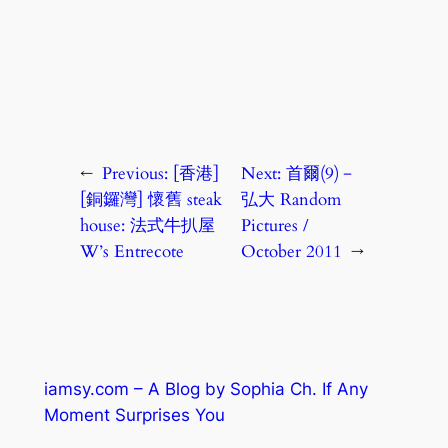
←
Previous:
[香港]
Next:
首爾(9)－
[銅鑼灣] 懷舊 steak
弘大 Random
house: 法式牛扒屋
Pictures /
W’s Entrecote
October 2011
→
iamsy.com – A Blog by Sophia Ch. If Any
Moment Surprises You