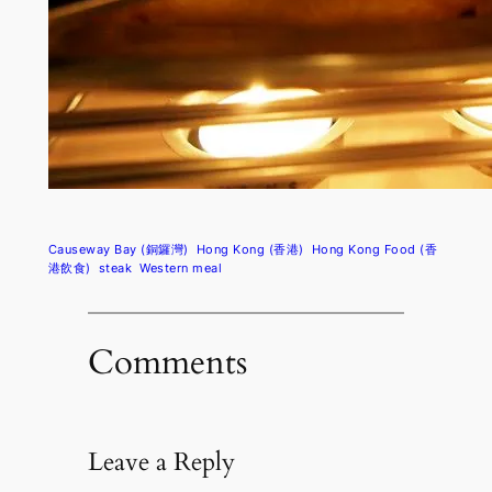
Causeway Bay (銅鑼灣)
Hong Kong (香港)
Hong Kong Food (香
港飲食)
steak
Western meal
Comments
Leave a Reply