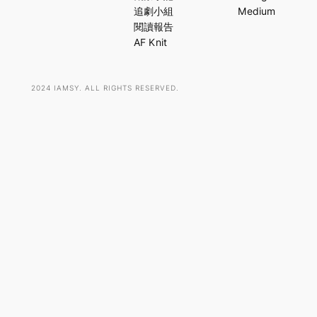
c
追劇小組
Medium
h
閱讀報告
AF Knit
2024 IAMSY. ALL RIGHTS RESERVED.