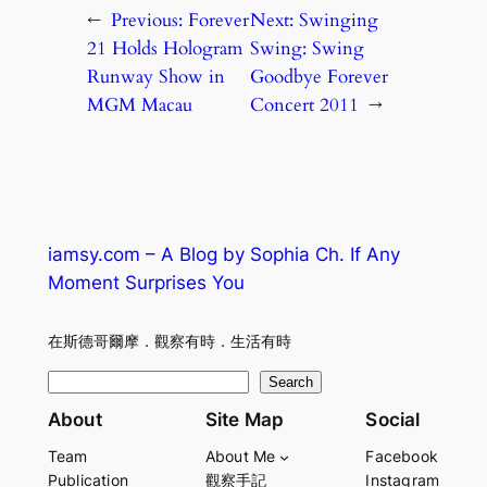
←
Previous:
Forever
Next:
Swinging
21 Holds Hologram
Swing: Swing
Runway Show in
Goodbye Forever
MGM Macau
Concert 2011
→
iamsy.com – A Blog by Sophia Ch. If Any
Moment Surprises You
在斯德哥爾摩．觀察有時．生活有時
S
Search
e
About
Site Map
Social
a
Team
About Me
Facebook
r
Publication
觀察手記
Instagram