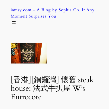
Skip
iamsy.com – A Blog by Sophia Ch. If Any
to
Moment Surprises You
content
[香港][銅鑼灣] 懷舊 steak
house: 法式牛扒屋 W’s
Entrecote