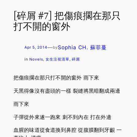
[碎屑 #7] 把傷痕擱在那只
打不開的窗外
—
Sophia CH. 蘇菲蔓
Apr 5, 2014
by
in
Novels
, 
女生注視清單
, 
碎屑
把傷痕擱在那只打不開的窗外 雨下來
天黑得像沒有盡頭的一樣 裂縫將黑暗翻成兩邊
雨下來
子彈從外來遂一跑來 刺不到內在 打在外邊
血腥的味道從食道換到鼻腔 從腹膜翻到牙齦 一