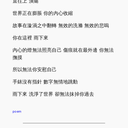
直往上 潰瘍
世界正在膨脹 你的內心收縮
故事在漩渦之中翻轉 無效的洗滌 無效的悲嗚
你在這裡 雨下來
內心的燈無法照亮自己 傷痕就在最外邊 你無法
撫摸
所以無法你安慰自己
手錶沒有指針 數字無情地跳動
雨下來 洗淨了世界 卻無法抹掉你過去
poem