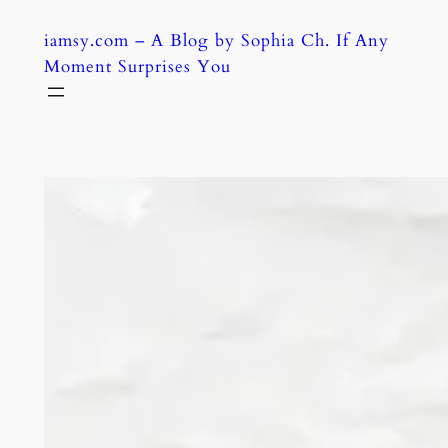
Skip
iamsy.com – A Blog by Sophia Ch. If Any
to
Moment Surprises You
content