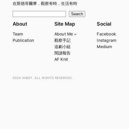
在斯德哥爾摩．觀察有時．生活有時
S
Search
e
About
Site Map
Social
a
Team
About Me
Facebook
r
Publication
觀察手記
Instagram
c
追劇小組
Medium
h
閱讀報告
AF Knit
2024 IAMSY. ALL RIGHTS RESERVED.