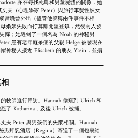
Charlotte 亦在尋找死鳥和男童屍體的關係，她
夫（心理學家 Peter）與旅行車變性妓女
el 失蹤當晚曾外出（儘管他聲稱兩件事件不相
透露因為父母婚姻失敗而打算離開溫登鎮，然後兩人發
後曾一度失踪；她遇到了一個名為 Noah 的神秘男
Peter 患有老年癡呆症的父親 Helge 被發現在
接近 Elisabeth 的朋友 Yasin，並指
真相
的牧師進行拜訪。Hannah 偷窺到 Ulrich 和
了 Katharina，及後 Ulrich 被捕。
責其丈夫 Peter 與男孩們的失蹤相關。Hannah
神秘男拜託酒店（Regina）寄送了一個包裹給