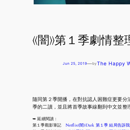
《闇》第１季劇情
—
The Happy
Jun 25, 2019
by
隨同第２季開播，在對抗認人困難症更要分清
季的二讀，並且將首季故事線翻到中文並整理好
➥ 延續閱讀：
第１季觀影筆記
Netflix《闇》Dark 第１季 