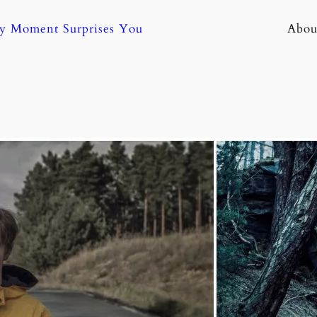
ny Moment Surprises You
Abou