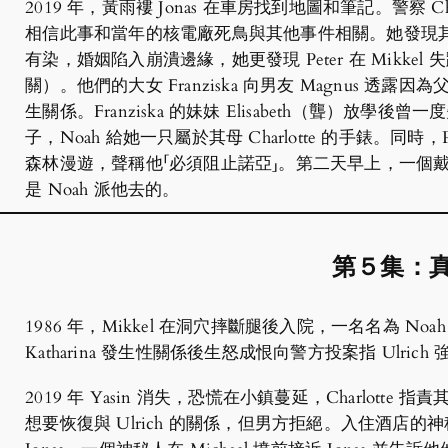
2019 年，黃雨褸 Jonas 在車房找到地圖和筆記。警察 
相信此事和當年的核電廠死鳥與其他事件相關。她發現其丈
有染，婚姻陷入崩潰邊緣，她更發現 Peter 在 Mikk
關）。他們的大女 Franziska 向男友 Magnus 
生關係。Franziska 的妹妹 Elisabeth（聾）放學
子，Noah 給她一只屬於其母 Charlotte 的手錶。同時，
森林漫遊，聲稱他「必須阻止諾亞」。第二天早上，一個戴帽神秘人
是 Noah 派他去的。
第５集：
1986 年，Mikkel 在洞穴摔斷腿後入院，一名名為 Noah 
Katharina 發生性關係後生怒成恨向警方投案指 Ulrich 強姦
2019 年 Yasin 消失，恐慌在小鎮蔓延，Charlotte 指
想要恢復與 Ulrich 的關係，但男方拒絕。入住酒店的