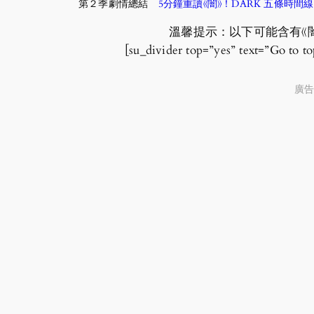
第２季劇情總結
5分鐘重讀《闇》！DARK 五條時
溫馨提示：以下可能含有《
[su_divider top=”yes” text=”Go to t
廣告