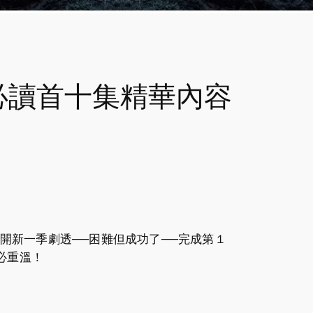
必讀首十集精華內容
避開新一季劇透──困難但成功了──完成第１
務必重溫！