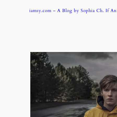
Skip
iamsy.com – A Blog by Sophia Ch. If A
to
content