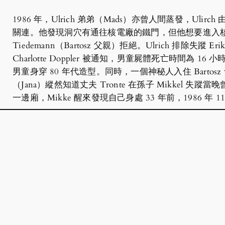
1986 年，Ulrich 弟弟（Mads）亦曾人間蒸發，Ulirc
關連。他發現洞穴有通往核電廠的鐵門，但他想要進入核電廠的
Tiedemann（Bartosz 父親）拒絕。Ulrich 排除失
Charlotte Doppler 被通知，男童屍體死亡時間為
男童身穿 80 年代造型。同時，一個神秘人入住 Bartosz 母
（Jana）縱然知道丈夫 Tronte 在孫子 Mikkel
一邊廂，Mikke 醒來發現自己身處 33 年前，1986 年 11