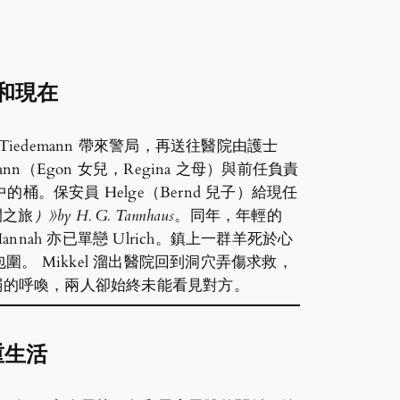
和現在
on Tiedemann 帶來警局，再送往醫院由護士
demann（Egon 女兒，Regina 之母）與前任負責
穴中的桶。保安員 Helge（Bernd 兒子）給現任
間之旅
）》by H. G. Tannhaus
。同年，年輕的
nnah 亦已單戀 Ulrich。鎮上一群羊死於心
 Mikkel 溜出醫院回到洞穴弄傷求救，
聽到微弱的呼喚，兩人卻始終未能看見對方。
重生活