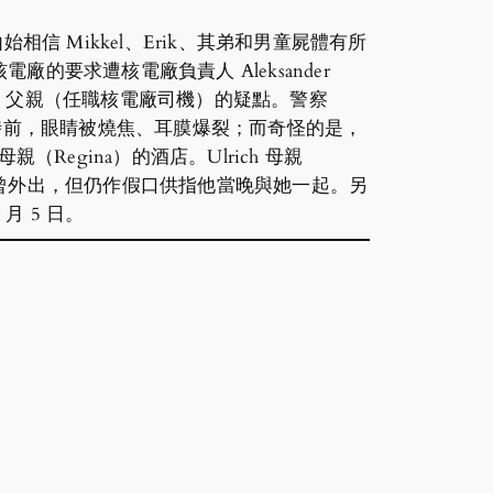
h 由始相信 Mikkel、Erik、其弟和男童屍體有所
要求遭核電廠負責人 Aleksander
蹤 Erik 父親（任職核電廠司機）的疑點。警察
 16 小時前，眼睛被燒焦、耳膜爆裂；而奇怪的是，
親（Regina）的酒店。Ulrich 母親
 失蹤當晚曾外出，但仍作假口供指他當晚與她一起。另
 月 5 日。