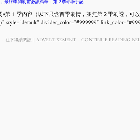
間線，最終季開刷前必讀精華：第２季《闇》手記
闇》第 1 季內容（以下只含首季劇情，並無第２季劇透，可
op” style=”default” divider_color=”#999999″ link_color=”#99
 – 往下繼續閱讀｜ADVERTISEMENT – CONTINUE READING BE