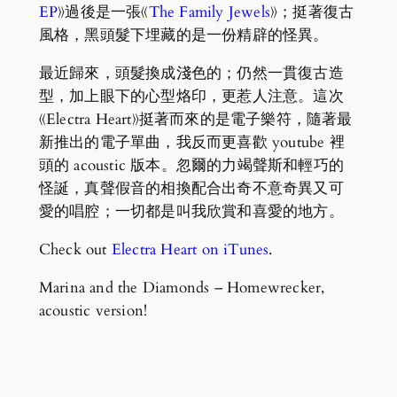
EP
》過後是一張《
The Family Jewels
》；挺著復古
風格，黑頭髮下埋藏的是一份精辟的怪異。
最近歸來，頭髮換成淺色的；仍然一貫復古造
型，加上眼下的心型烙印，更惹人注意。這次
《Electra Heart》挺著而來的是電子樂符，隨著最
新推出的電子單曲，我反而更喜歡 youtube 裡
頭的 acoustic 版本。忽爾的力竭聲斯和輕巧的
怪誕，真聲假音的相換配合出奇不意奇異又可
愛的唱腔；一切都是叫我欣賞和喜愛的地方。
Check out
Electra Heart on iTunes
.
Marina and the Diamonds – Homewrecker,
acoustic version!