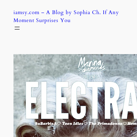
Skip
iamsy.com – A Blog by Sophia Ch. If Any
to
Moment Surprises You
content