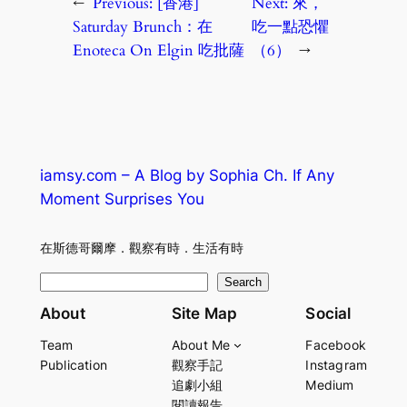
←
Previous:
[香港]
Next:
來，
Saturday Brunch：在
吃一點恐懼
Enoteca On Elgin 吃批薩
（6）
→
iamsy.com – A Blog by Sophia Ch. If Any
Moment Surprises You
在斯德哥爾摩．觀察有時．生活有時
S
Search
e
About
Site Map
Social
a
Team
About Me
Facebook
r
Publication
觀察手記
Instagram
c
追劇小組
Medium
h
閱讀報告