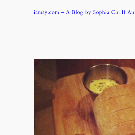
Skip
iamsy.com – A Blog by Sophia Ch. If A
to
content