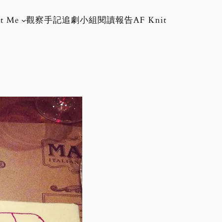
t Me
觀察手記
追劇小組
閱讀報告
AF Knit