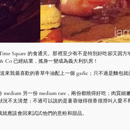
me Square 的食通天。那裡至少有不是特別好吃卻又因
t & Co 已經結業，搖身一變成為義大利扒房！
豐富，送來我最喜歡的香草牛油配上一個 garlic；只不過是
medium 另一份 medium rare，兩份都燒得好吃；肉質細嫩而且很
吃蘑菇所以的狀況不太清楚；不過可以說的是薯蓉做得很香很滑叫
我就應該會回來試試他們的意粉和甜品。