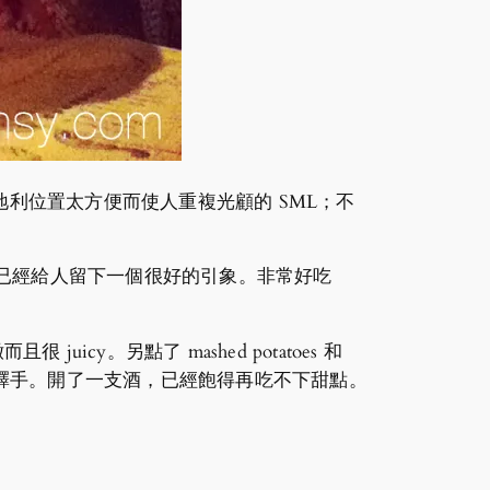
方地利位置太方便而使人重複光顧的 SML；不
麵包就已經給人留下一個很好的引象。非常好吃
 juicy。另點了 mashed potatoes 和
人愛不釋手。開了一支酒，已經飽得再吃不下甜點。