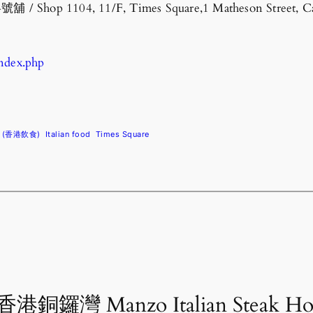
 1104, 11/F, Times Square,1 Matheson Street, Ca
ndex.php
d (香港飲食)
Italian food
Times Square
o “香港銅鑼灣 Manzo Italian Steak 