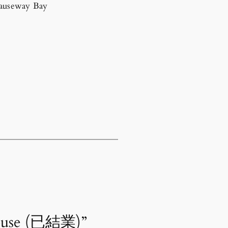
useway Bay
House (已結業)”