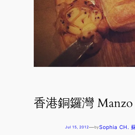
香港銅鑼灣 Manzo Ita
—
Sophia CH.
Jul 15, 2012
by